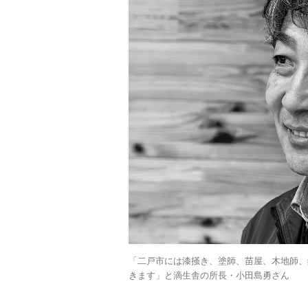
「二戸市には漆掻き、塗師、苗屋、木地師、
きます」と滴生舎の所長・小田島勇さん