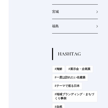
宮城
福島
H
A
S
H
T
A
G
#海鮮
#展示会・企画展
#一度は訪れたい名建築
#テーマで巡る日本
#地域ブランディング・まちづ
くり事例
#自然