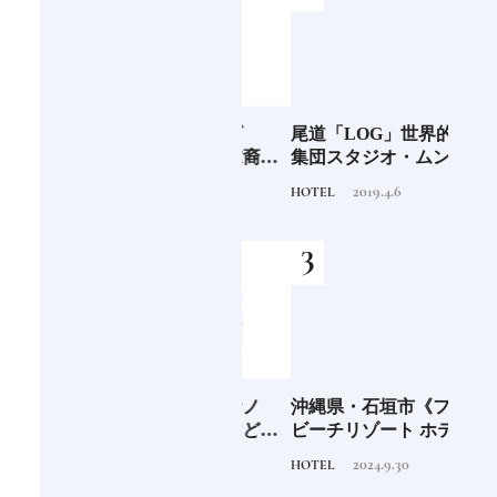
阪に
「布刀玉命（フトダ
尾道「LOG」世界的建築
石川
ンド
マ）」占いの神で末裔は
集団スタジオ・ムンバイ
約必
祭祀を司る氏族となる日
が手掛けた新空間 ～前編
2020.11.28
2019.4.6
TRADITION
HOTEL
FOOD
本人なら知っておきたい
～
ニッポンの神様名鑑
海士町
「須佐之男命（スサノ
沖縄県・石垣市《フサキ
青森
、未
オ）」暴れん坊だけど頭
ビーチリゾート ホテル&
「竹
前
がよく正義感が強い日本
ヴィラズ》石垣島のビー
民芸
2020.11.20
2024.9.30
TRADITION
HOTEL
FOOD
人なら知っておきたいニ
チリゾートでゆるりと島