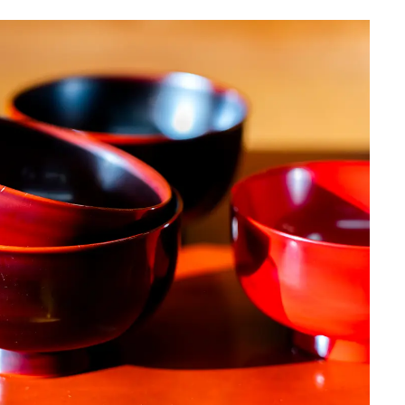
日本の都市は緑地が
い？都市開発のキーは
化”にあり！｜みどり
2025.4.21
INFORMATION
るまちづくり①
「ワンダートランク
挑戦日本の地域を世