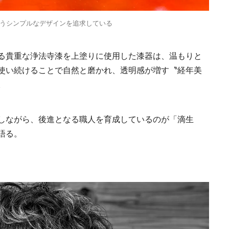
旅先へ！後編｜欧米
2025.6.19
INFORMATION
裕層に向けた“3つの
うシンプルなデザインを追求している
レンジ”
る貴重な浄法寺漆を上塗りに使用した漆器は、温もりと
使い続けることで自然と磨かれ、透明感が増す〝経年美
。
しながら、後進となる職人を育成しているのが「滴生
語る。