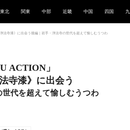
東北
関東
中部
近畿
中国
四国
九
紡ぐ《浄法寺漆》に出会う後編｜岩手・浄法寺の世代を超えて愉しむうつわ
U ACTION」
法寺漆》に出会う
の世代を超えて愉しむうつわ