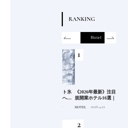
R
A
N
K
I
N
G
on
SDGs
All
Hotel
Food&Dri
6年9月
老舗氷業店《クラモト氷
《2026年最新》注目の新
銀座
」
業》の金沢から世界への
規開業ホテル16選｜泊ま
岸 
挑戦
るだけで特別！デザイン
を変え
2026.8.7
2026.4.22
INFORMATION
HOTEL
FOOD
が素敵なホテル
は？
つく