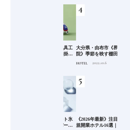
ッポンの神様名鑑
時間を楽しむ
少な
愛知県・瀬戸市《玩具工
大分県・由布市《界 由布
《SW
“緑
房》瀬戸陶芸社が手掛け
院》季節を映す棚田の景
ーツ
のあ
る新ブランドいまの暮ら
色に癒される由布院の湯
がけ
2026.8.5
2022.10.6
PRODUCT
HOTEL
TRAVE
しに寄り添う、郷土玩具
宿
施設
」の
老舗氷業店《クラモト氷
《2026年最新》注目の新
北海
界の
業》世界のトップバーテ
規開業ホテル16選｜一度
ニシ