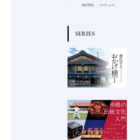
の富
ンダーも注目する金沢の
は泊まりたい都市型のラ
活し
2026.8.7
2026.4.22
INFORMATION
HOTEL
FOOD
チャ
氷ができるまで
グジュアリーホテル
編〉
S
E
R
I
E
S