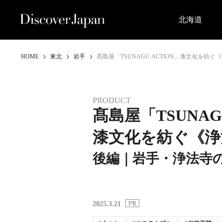
北海道
HOME
東北
岩手
髙島屋「TSUNAGU ACTION」漆文化を
PRODUCT
髙島屋「TSUNAG
漆文化を紡ぐ《浄
後編｜岩手・浄法寺
2025.3.21