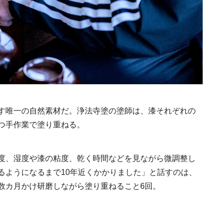
《うめきた公園》大
自然と人をつなぐラ
スケープが誕生
2022.6.11
TRAVEL
す唯一の自然素材だ。浄法寺塗の塗師は、漆それぞれの
つ手作業で塗り重ねる。
度、湿度や漆の粘度、乾く時間などを見ながら微調整し
るようになるまで10年近くかかりました」と話すのは、
Ento ＜エントウ＞ 
数カ月かけ研磨しながら塗り重ねること6回。
地球と人が循環する
来の島の観光拠点〈
2021.8.29
HOTEL
編〉