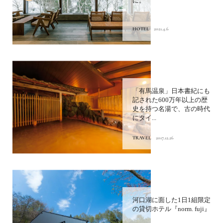
に。
HOTEL
2021.4.6
「有馬温泉」日本書紀にも
記された600万年以上の歴
史を持つ名湯で、古の時代
にタイ...
TRAVEL
2017.12.26
河口湖に面した1日1組限定
の貸切ホテル『norm. fuji』