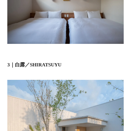
3｜白露／SHIRATSUYU