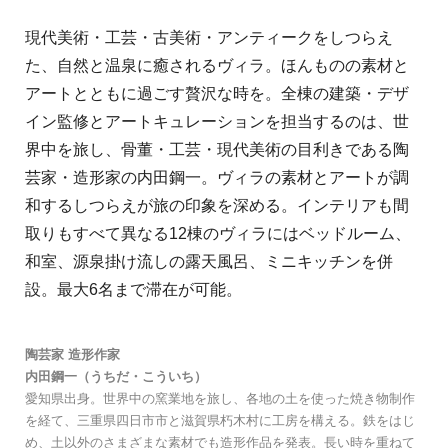
現代美術・工芸・古美術・アンティークをしつらえ
た、自然と温泉に癒されるヴィラ。ほんものの素材と
アートとともに過ごす贅沢な時を。全棟の建築・デザ
イン監修とアートキュレーションを担当するのは、世
界中を旅し、骨董・工芸・現代美術の目利きである陶
芸家・造形家の内田鋼一。ヴィラの素材とアートが調
和するしつらえが旅の印象を深める。インテリアも間
取りもすべて異なる12棟のヴィラにはベッドルーム、
和室、源泉掛け流しの露天風呂、ミニキッチンを併
設。最大6名まで滞在が可能。
陶芸家 造形作家
内田鋼一（うちだ・こういち）
愛知県出身。世界中の窯業地を旅し、各地の土を使った焼き物制作
を経て、三重県四日市市と滋賀県朽木村に工房を構える。鉄をはじ
め、土以外のさまざまな素材でも造形作品を発表。長い時を重ねて