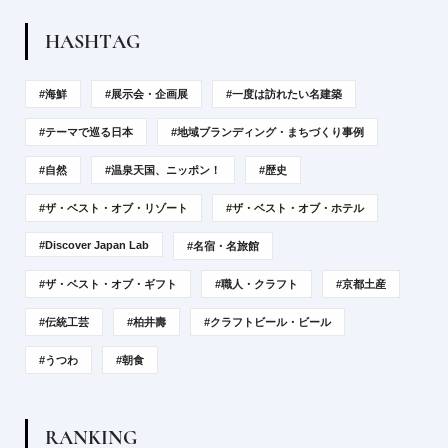
H
A
S
H
T
A
G
#海鮮
#展示会・企画展
#一度は訪れたい名建築
#テーマで巡る日本
#地域ブランディング・まちづくり事例
#自然
#温泉天国、ニッポン！
#歴史
#ザ・ベスト・オブ・リゾート
#ザ・ベスト・オブ・ホテル
#Discover Japan Lab
#名宿・名旅館
#ザ・ベスト・オブ・ギフト
#職人・クラフト
#京都土産
#伝統工芸
#柏井壽
#クラフトビール・ビール
#うつわ
#朝食
R
A
N
K
I
N
G