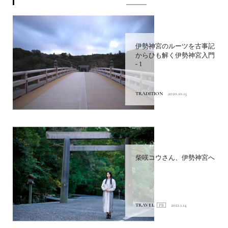
伊勢神宮のルーツを古事記
からひも解く伊勢神宮入門
- 1
TRADITION
2020.10.15
柴咲コウさん、伊勢神宮へ
TRAVEL
2021.1.14