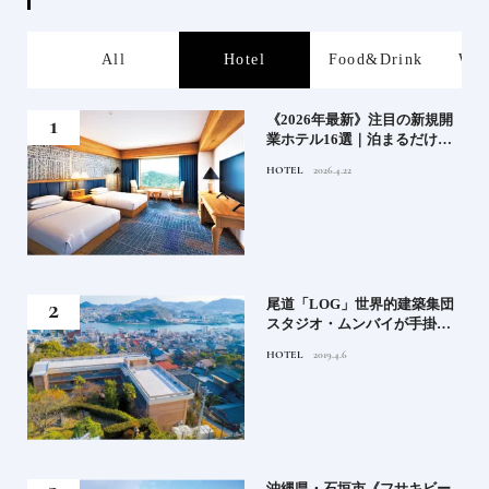
s
All
Hotel
Food&Drink
Wor
業》
《2026年最新》注目の新規開
業ホテル16選｜泊まるだけで
特別！デザインが素敵なホテ
HOTEL
2026.4.22
ル
」占
尾道「LOG」世界的建築集団
る氏
スタジオ・ムンバイが手掛け
てお
た新空間 ～前編～
HOTEL
2019.4.6
鑑
）」
沖縄県・石垣市《フサキビー