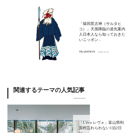
「猿田毘古神（サルタヒ
コ）」天孫降臨の道先案内
人日本人なら知っておきた
いニッポン...
TRADITION
2020.12.12
関連するテーマの人気記事
「L’évo レヴォ」富山県利
賀村忘れられない1泊2日