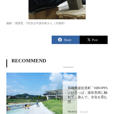
錫師「清課堂」7代目山中源兵衛さん（京都府）
RECOMMEND
長崎県波佐見町「HIROPPA
／ひろっぱ」波佐見焼に触
れて、遊んで。文化を育む
憩...
TRAVEL
2021.9.10