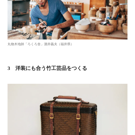
丸物木地師「ろくろ舎」酒井義夫（福井県）
3 洋装にも合う竹工芸品をつくる