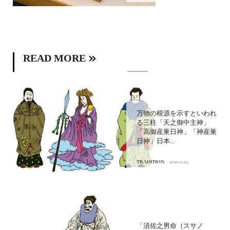
READ MORE
万物の根源を示すといわれ
る三柱「天之御中主神」
「高御産巣日神」「神産巣
日神」日本...
TRADITION
2020.11.24
「須佐之男命（スサノ