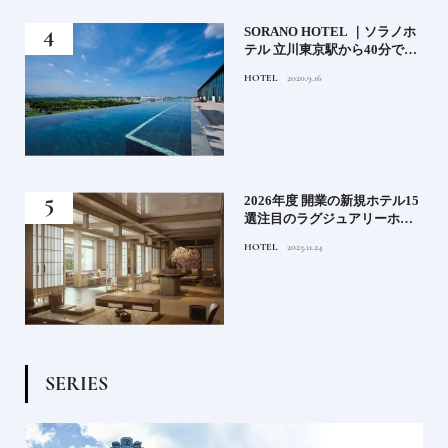
）」
SORANO HOTEL ｜ソラノホ
神様
テル 立川東京駅から40分で行
って
けるリゾートへ【前編】
HOTEL
2020.9.16
名鑑
る》
2026年度 開業の新規ホテル15
うな
選注目のラグジュアリーホテ
ルや大都市の拠点となるシテ
HOTEL
2025.11.24
ィホテルまでご紹介【後編】
S
E
R
I
E
S