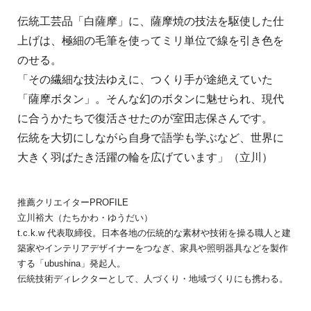
伝統工芸品「白薩摩」に、薩摩焼の技法を駆使した仕
上げは、極細の毛筆を使ってミリ単位で線を引き色を
のせる。
「その繊細な技法ゆえに、つくり手が途絶えていた
「薩摩ボタン」。そんな幻のボタンに魅せられ、現代
に合うかたちで復活させたのが室田志保さんです。
伝統を大切にしながら自身で語学も学ぶなど、世界に
大きく羽ばたき活躍の輪を広げています」（立川）
推薦クリエイターPROFILE
立川裕大（たちかわ・ゆうだい）
t.c.k.w 代表取締役。日本各地の伝統的な素材や技術を操る職人と建
築家やインテリアデザイナーをつなぎ、家具や照明器具などを製作
する「ubushina」発起人。
伝統技術ディレクターとして、人づくり・地域づくりにも携わる。