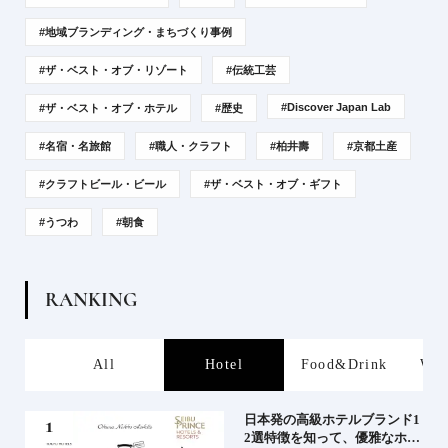
#地域ブランディング・まちづくり事例
#ザ・ベスト・オブ・リゾート
#伝統工芸
#Discover Japan Lab
#ザ・ベスト・オブ・ホテル
#歴史
#名宿・名旅館
#職人・クラフト
#柏井壽
#京都土産
#クラフトビール・ビール
#ザ・ベスト・オブ・ギフト
#うつわ
#朝食
R
A
N
K
I
N
G
s
All
Hotel
Food&Drink
Wor
屋塩
日本発の高級ホテルブランド1
る高
2選特徴を知って、優雅なホテ