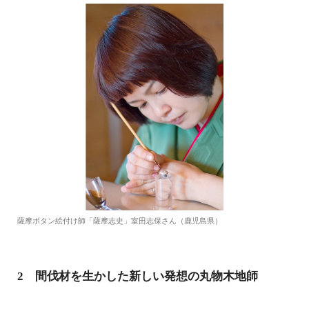
薩摩ボタン絵付け師「薩摩志史」室田志保さん（鹿児島県）
2 間伐材を生かした新しい発想の丸物木地師