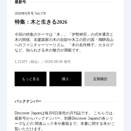
最新号
2026年9月号 Vol.178
特集：木と生きる2026
今回の特集のテーマは「木」。「伊勢神宮」の式年遷宮と
木の関係、名建築家の木の自邸や木工の匠の国・飛騨高山
へのファニチャーツーリズム、「木の名作椅子」カタログ
など、知られざる木の魅力が満載です。
1,210円（税込）／2026.08.06 発売
もっと見る
購入
定期購読
バックナンバー
Discover Japanは毎月6日発売の月刊誌です。 こちらでは、
最新号からバックナンバー、別冊Discover Japanの各シリ
ーズなどの 関連ムック本や書籍まで、本書に関する本がご
覧いただけます。