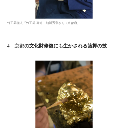
竹工芸職人「竹工芸 喜節」細川秀章さん（京都府）
4 京都の文化財修復にも生かされる箔押の技