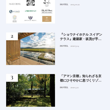
道を
ルステイを満喫｜ホテルブラ
HOTEL
2025.10.22
ンド大解剖①
竹流
『ショウナイホテル スイデン
菓子
テラス』建築家・坂茂が手掛
ける新しい庄内の街づくりの
HOTEL
2020.9.14
シンボル
月号
「アマン京都」知られざる京
都にひそやかに息づくリゾー
ト
HOTEL
2020.3.12