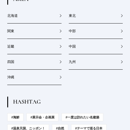
北海道
東北
関東
中部
近畿
中国
四国
九州
沖縄
H
A
S
H
T
A
G
#海鮮
#展示会・企画展
#一度は訪れたい名建築
#温泉天国、ニッポン！
#自然
#テーマで巡る日本