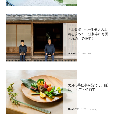
「土楽窯」へ一生モノの土
鍋を求めて 一流料亭にも愛
され続けて40年！
PRODUCT
2020.10.5
大分の手仕事を訪ねて。(前
編)～木工・竹細工～
TRADITION
2020.3.31