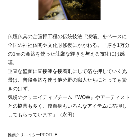
仏壇仏具の金箔押工程の伝統技法「漆箔」をベースに
全国の神社仏閣や文化財修復にかかわる。「厚さ1万分
の1㎜の金箔を使った荘厳な輝きを与える技術には感
嘆。
垂直な壁面に直接漆を接着剤にして箔を押していく光
景は、普段金箔を使う他分野の職人たちにとっても驚
きのはず。
気鋭のクリエイティブチーム『WOW』やアーティスト
との協業も多く、僕自身もいろんなアイテムに箔押し
してもらっています」（永田）
推薦クリエイターPROFILE