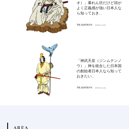
オ）」暴れん坊だけど頭が
よく正義感が強い日本人な
ら知っておき...
TRADITION
2020.11.20
「神武天皇（ジンムテンノ
ウ）」神を統合した日本国
の創始者日本人なら知って
おきたい...
TRADITION
2020.12.23
A
R
E
A