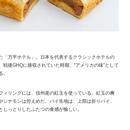
Discover Japan 202
号「木と生きる2026
2026.7.31
INFORMATION
た「万平ホテル」。日本を代表するクラシックホテルの
戦後GHQに接収されていた時期、“アメリカの味”として
る。
《うめきた公園》大
フィリングには、信州産の紅玉を使っている。紅玉の爽
自然と人をつなぐラ
スケープが誕生
やシナモンは控えめだ。パイ生地は、上部は折りパイ、
2022.6.11
TRAVEL
としっとりしたふたつの食感が愉しい。