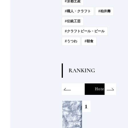
#京都土産
#職人・クラフト
#柏井壽
#伝統工芸
#クラフトビール・ビール
#うつわ
#朝食
R
A
N
K
I
N
G
on
SDGs
All
Hotel
Food&Dri