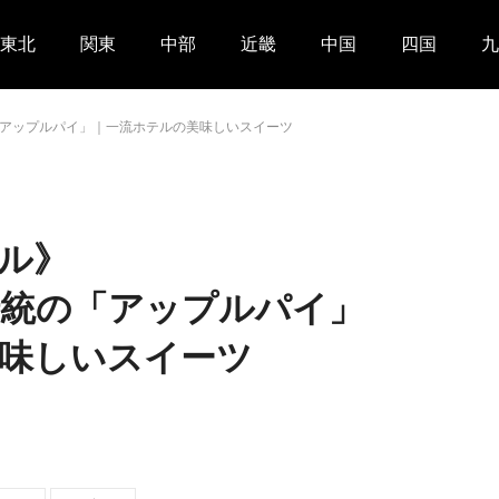
東北
関東
中部
近畿
中国
四国
九
アップルパイ」｜一流ホテルの美味しいスイーツ
ル》
伝統の「アップルパイ」
味しいスイーツ