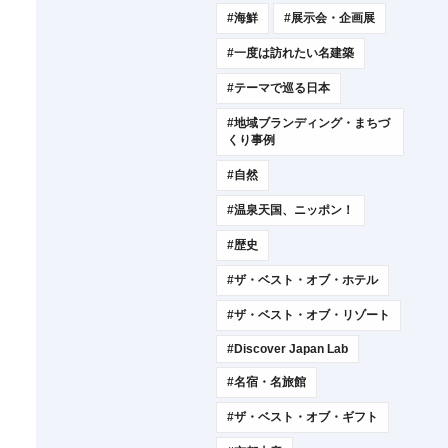
#海鮮
#展示会・企画展
#一度は訪れたい名建築
#テーマで巡る日本
#地域ブランディング・まちづ
くり事例
#自然
#温泉天国、ニッポン！
#歴史
#ザ・ベスト・オブ・ホテル
#ザ・ベスト・オブ・リゾート
#Discover Japan Lab
#名宿・名旅館
#ザ・ベスト・オブ・ギフト