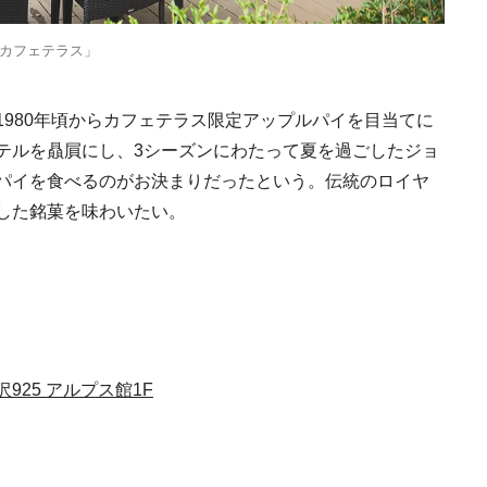
カフェテラス」
980年頃からカフェテラス限定アップルパイを目当てに
テルを贔屓にし、3シーズンにわたって夏を過ごしたジョ
「ワンダートランク
挑戦日本の地域を世
パイを食べるのがお決まりだったという。伝統のロイヤ
旅先へ！後編｜欧米
した銘菓を味わいたい。
2025.6.19
INFORMATION
裕層に向けた“3つの
レンジ”
25 アルプス館1F