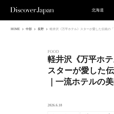
北海道
HOME
中部
長野
軽井沢《万平ホテル》スターが愛した伝統の「
FOOD
軽井沢《万平ホテ
スターが愛した
｜一流ホテルの美
2026.6.18