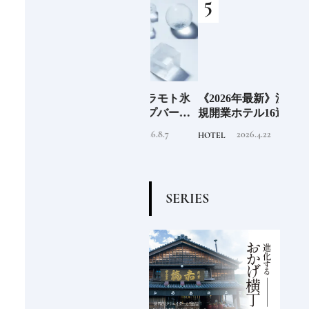
」の
老舗氷業店《クラモト氷
《2026年最新》注目の新
北海
界の
業》世界のトップバーテ
規開業ホテル16選｜一度
ニシ
の富
ンダーも注目する金沢の
は泊まりたい都市型のラ
活し
2026.8.7
2026.4.22
INFORMATION
HOTEL
FOOD
チャ
氷ができるまで
グジュアリーホテル
編〉
S
E
R
I
E
S