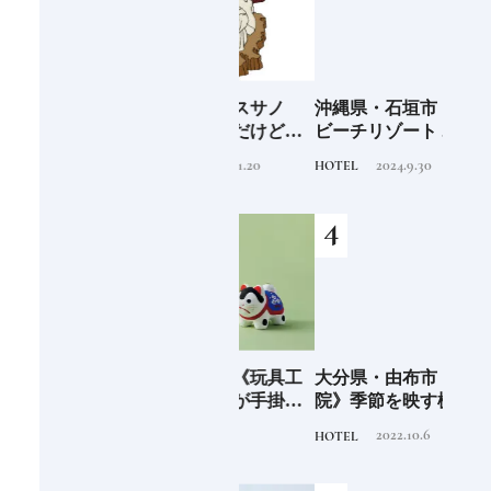
海士町
「須佐之男命（スサノ
沖縄県・石垣市《フサキ
青森
、未
オ）」暴れん坊だけど頭
ビーチリゾート ホテル&
「竹
前
がよく正義感が強い日本
ヴィラズ》石垣島のビー
民芸
2020.11.20
2024.9.30
TRADITION
HOTEL
FOOD
人なら知っておきたいニ
チリゾートでゆるりと島
ッポンの神様名鑑
時間を楽しむ
少な
愛知県・瀬戸市《玩具工
大分県・由布市《界 由布
《SW
“緑
房》瀬戸陶芸社が手掛け
院》季節を映す棚田の景
ーツ
のあ
る新ブランドいまの暮ら
色に癒される由布院の湯
がけ
2026.8.5
2022.10.6
PRODUCT
HOTEL
TRAVE
しに寄り添う、郷土玩具
宿
施設