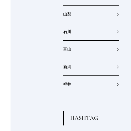
山梨
石川
富山
新潟
福井
H
A
S
H
T
A
G