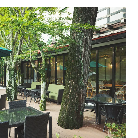
Ento ＜エントウ＞ 
地球と人が循環する
来の島の観光拠点〈
2021.8.29
HOTEL
編〉
日本の都市は緑地が
い？都市開発のキーは
化”にあり！｜みどり
2025.4.21
INFORMATION
るまちづくり①