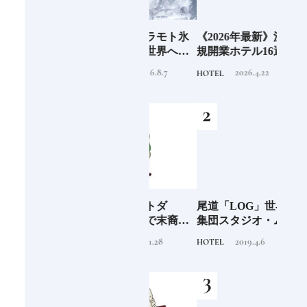
6年9月
老舗氷業店《クラモト氷
《2026年最新》注目の新
銀座
」
業》の金沢から世界への
規開業ホテル16選｜泊ま
岸 
挑戦
るだけで特別！デザイン
を変え
2026.8.7
2026.4.22
INFORMATION
HOTEL
FOOD
が素敵なホテル
は？
つく
阪に
「布刀玉命（フトダ
尾道「LOG」世界的建築
石川
ンド
マ）」占いの神で末裔は
集団スタジオ・ムンバイ
約必
祭祀を司る氏族となる日
が手掛けた新空間 ～前編
2020.11.28
2019.4.6
TRADITION
HOTEL
FOOD
本人なら知っておきたい
～
ニッポンの神様名鑑