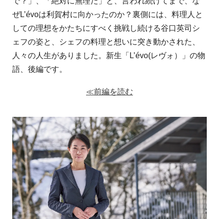
で？」、「絶対に無理だ」と、言われ続けてまで、な
ぜL’évoは利賀村に向かったのか？
裏側には、料理人と
しての理想をかたちにすべく挑戦し続ける谷口英司シ
ェフの姿と、
シェフの料理と想いに突き動かされた、
人々の人生がありました。新生「L’évo(レヴォ）」の物
語、後編です。
≪前編を読む