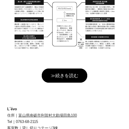
≫続きを読む
L´évo
住所｜
富山県南砺市利賀村大勘場田島100
Tel｜0763-68-2115
客室数｜貸し切りコテージ3棟