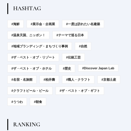
H
A
S
H
T
A
G
#海鮮
#展示会・企画展
#一度は訪れたい名建築
#温泉天国、ニッポン！
#テーマで巡る日本
#地域ブランディング・まちづくり事例
#自然
#ザ・ベスト・オブ・リゾート
#伝統工芸
#Discover Japan Lab
#ザ・ベスト・オブ・ホテル
#歴史
#名宿・名旅館
#柏井壽
#職人・クラフト
#京都土産
#クラフトビール・ビール
#ザ・ベスト・オブ・ギフト
#うつわ
#朝食
R
A
N
K
I
N
G