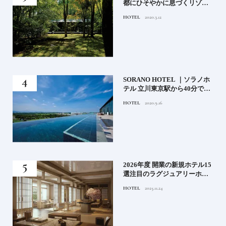
都にひそやかに息づくリゾー
ト
HOTEL
2020.3.12
）」
SORANO HOTEL ｜ソラノホ
神様
テル 立川東京駅から40分で行
って
けるリゾートへ【前編】
HOTEL
2020.9.16
名鑑
る》
2026年度 開業の新規ホテル15
うな
選注目のラグジュアリーホテ
ルや大都市の拠点となるシテ
HOTEL
2025.11.24
ィホテルまでご紹介【後編】