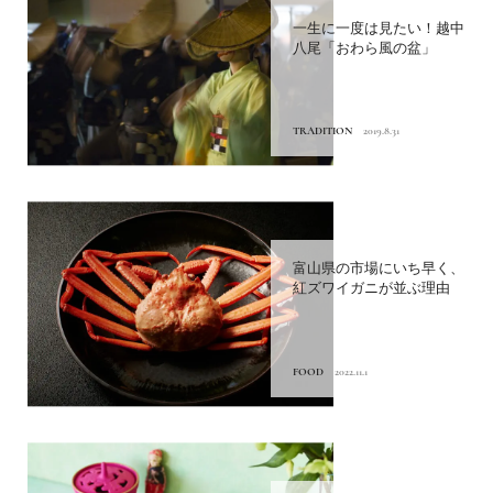
一生に一度は見たい！越中
八尾「おわら風の盆」
TRADITION
2019.8.31
富山県の市場にいち早く、
紅ズワイガニが並ぶ理由
FOOD
2022.11.1