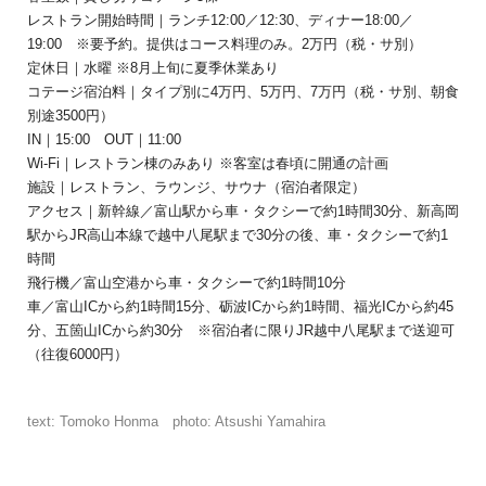
レストラン開始時間｜ランチ12:00／12:30、
ディナー18:00／
19:00
※要予約。提供はコース料理のみ。
2万円（税・サ別）
定休日｜水曜 ※8月上旬に夏季休業あり
コテージ宿泊料｜タイプ別に4万円、5万円、
7万円（税・サ別、朝食
別途3500円）
IN｜15:00 OUT｜11:00
Wi-Fi｜レストラン棟のみあり ※客室は春頃に開通の計画
施設｜レストラン、ラウンジ、サウナ（宿泊者限定）
アクセス｜新幹線／富山駅から車・タクシーで約1時間30分、
新高岡
駅からJR高山本線で越中八尾駅まで30分の後、
車・タクシーで約1
時間
飛行機／富山空港から車・タクシーで約1時間10分
車／富山ICから約1時間15分、砺波ICから約1時間、
福光ICから約45
分、五箇山ICから約30分
※宿泊者に限りJR越中八尾駅まで送迎可
（往復6000円）
text: Tomoko Honma photo: Atsushi Yamahira