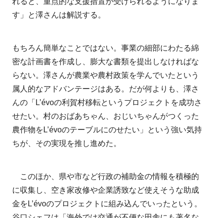
れると、重点的な支援措置が受けられるようになりま
す」と澤さんは解説する。
もちろん簡単なことではない。事業の細部にわたる綿
密な計画書を作成し、膨大な書類を提出しなければな
らない。澤さんが農業や農村政策を学んでいたという
属人的なアドバンテージはある。だが何よりも、澤さ
んの「L’évoの利賀村移転というプロジェクトを成功さ
せたい。村のおばあちゃん、おじいちゃんがつくった
農作物をL’évoのテーブルにのせたい」という強い気持
ちが、その実現を推し進めた。
このほか、県や市など行政の補助金の情報を積極的
に収集し、空き家改修や企業誘致など使えそうな助成
金をL’évoのプロジェクトに組み込んでいったという。
谷口シェフは「海外では交通が不便な田舎にも著名な