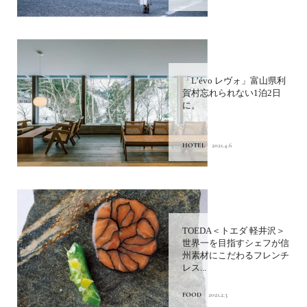
「L’évo レヴォ」富山県利
賀村忘れられない1泊2日
に。
HOTEL
2021.4.6
TOEDA＜トエダ 軽井沢＞
世界一を目指すシェフが信
州素材にこだわるフレンチ
レス...
FOOD
2021.2.3