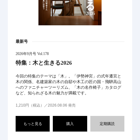
最新号
2026年9月号 Vol.178
特集：木と生きる2026
今回の特集のテーマは「木」。「伊勢神宮」の式年遷宮と
木の関係、名建築家の木の自邸や木工の匠の国・飛騨高山
へのファニチャーツーリズム、「木の名作椅子」カタログ
など、知られざる木の魅力が満載です。
1,210円（税込）／2026.08.06 発売
もっと見る
購入
定期購読