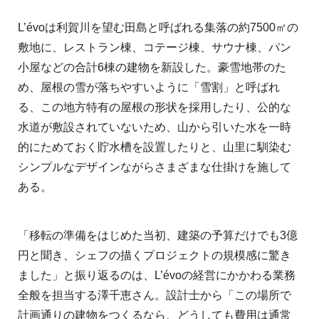
L’évoは利賀川を望む田島と呼ばれる集落の約7500㎡の
敷地に、レストラン棟、コテージ棟、サウナ棟、パン
小屋などの合計6棟の建物を新設した。豪雪地帯のた
め、屋根の雪が落ちやすいように「雪割」と呼ばれ
る、この地方特有の屋根の形状を採用したり、公的な
水道が敷設されていないため、山から引いた水を一時
的にためておく貯水槽を設置したりと、山里に馴染む
シンプルなデザインながらさまざまな仕掛けを施して
ある。
「移転の準備をはじめた当初、建築の予算だけでも3億
円と聞き、シェフの描くプロジェクトの規模感に驚き
ました」と振り返るのは、L’évoの経営にかかわる業務
全般を担当する澤千恵さん。設計士から「この場所で
計画通りの建物をつくるなら、どうしても費用は通常