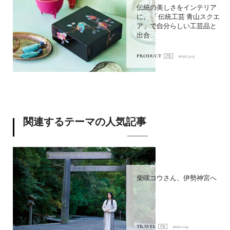
伝統の美しさをインテリア
に。 「伝統工芸 青山スクエ
ア」で自分らしい工芸品と
出合...
PRODUCT
2022.3.15
関連するテーマの人気記事
柴咲コウさん、伊勢神宮へ
TRAVEL
2021.1.14