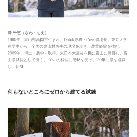
澤 千恵（さわ・ちえ）
1980年、富山県高岡市生まれ。
Dotok専務・L’évo農場長。
東京大学
在学中から、全国の農山村再生の現場を歩き、農業経験を積む。
2009年、博士（農学）取得。東日本大震災を機に富山に帰郷し、富
山県職員として働く。L’évoの料理に感銘を受け、’20年に県を退職
し、転身
何もないところにゼロから建てる試練