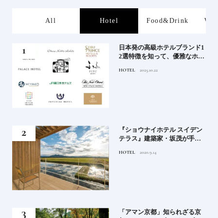
s
All
Hotel
Food&Drink
Wor
屋塩
日本発の高級ホテルブランド1
る高
2選特徴を知って、優雅なホテ
道を
ルステイを満喫｜ホテルブラ
HOTEL
2025.10.22
ンド大解剖①
竹流
『ショウナイホテル スイデン
菓子
テラス』建築家・坂茂が手掛
ける新しい庄内の街づくりの
HOTEL
2020.9.14
シンボル
月号
「アマン京都」知られざる京