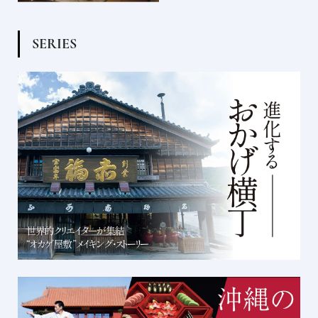
S
E
R
I
E
S