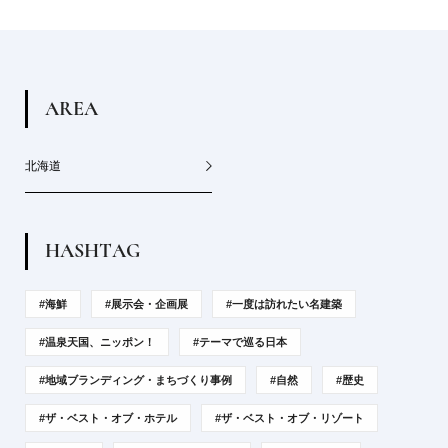
A
R
E
A
北海道
H
A
S
H
T
A
G
#海鮮
#展示会・企画展
#一度は訪れたい名建築
#温泉天国、ニッポン！
#テーマで巡る日本
#地域ブランディング・まちづくり事例
#自然
#歴史
#ザ・ベスト・オブ・ホテル
#ザ・ベスト・オブ・リゾート