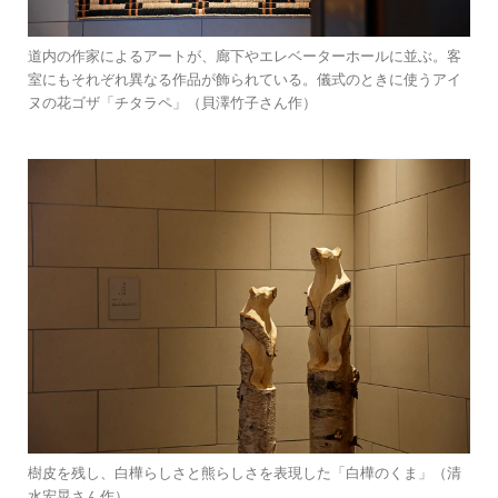
道内の作家によるアートが、廊下やエレベーターホールに並ぶ。客
室にもそれぞれ異なる作品が飾られている。儀式のときに使うアイ
ヌの花ゴザ「チタラペ」（貝澤竹子さん作）
樹皮を残し、白樺らしさと熊らしさを表現した「白樺のくま」（清
水宏晃さん作）