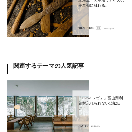
北海道・阿寒湖でアイヌの
美意識に触れる。
TRADITION
2020.3.16
関連するテーマの人気記事
「L’évo レヴォ」富山県利
賀村忘れられない1泊2日
に。
HOTEL
2021.4.6