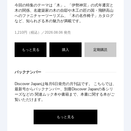
今回の特集のテーマは「木」。「伊勢神宮」の式年遷宮と
木の関係、名建築家の木の自邸や木工の匠の国・飛騨高山
へのファニチャーツーリズム、「木の名作椅子」カタログ
など、知られざる木の魅力が満載です。
1,210円（税込）／2026.08.06 発売
もっと見る
購入
定期購読
バックナンバー
Discover Japanは毎月6日発売の月刊誌です。 こちらでは、
最新号からバックナンバー、別冊Discover Japanの各シリ
ーズなどの 関連ムック本や書籍まで、本書に関する本がご
覧いただけます。
もっと見る