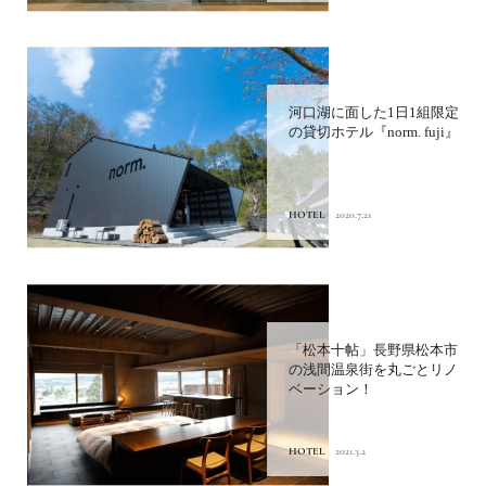
河口湖に面した1日1組限定
の貸切ホテル『norm. fuji』
HOTEL
2020.7.21
「松本十帖」長野県松本市
の浅間温泉街を丸ごとリノ
ベーション！
HOTEL
2021.3.2