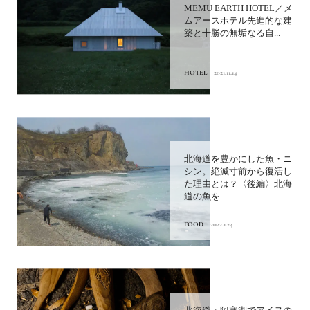
MEMU EARTH HOTEL／メ
ムアースホテル先進的な建
築と十勝の無垢なる自...
HOTEL
2021.11.14
北海道を豊かにした魚・ニ
シン。絶滅寸前から復活し
た理由とは？〈後編〉北海
道の魚を...
FOOD
2022.1.24