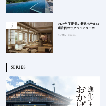
る》
2026年度 開業の新規ホテル15
うな
選注目のラグジュアリーホテ
ルや大都市の拠点となるシテ
HOTEL
2025.11.24
ィホテルまでご紹介【後編】
S
E
R
I
E
S