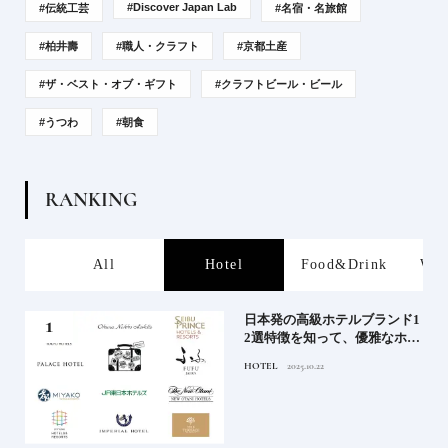
#Discover Japan Lab
#伝統工芸
#名宿・名旅館
#柏井壽
#職人・クラフト
#京都土産
#ザ・ベスト・オブ・ギフト
#クラフトビール・ビール
#うつわ
#朝食
R
A
N
K
I
N
G
s
All
Hotel
Food&Drink
Wor
屋塩
日本発の高級ホテルブランド1
る高
2選特徴を知って、優雅なホテ
道を
ルステイを満喫｜ホテルブラ
HOTEL
2025.10.22
ンド大解剖①