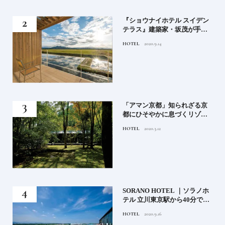
竹流
『ショウナイホテル スイデン
菓子
テラス』建築家・坂茂が手掛
ける新しい庄内の街づくりの
HOTEL
2020.9.14
シンボル
月号
「アマン京都」知られざる京
都にひそやかに息づくリゾー
ト
HOTEL
2020.3.12
）」
SORANO HOTEL ｜ソラノホ
神様
テル 立川東京駅から40分で行
って
けるリゾートへ【前編】
HOTEL
2020.9.16
名鑑