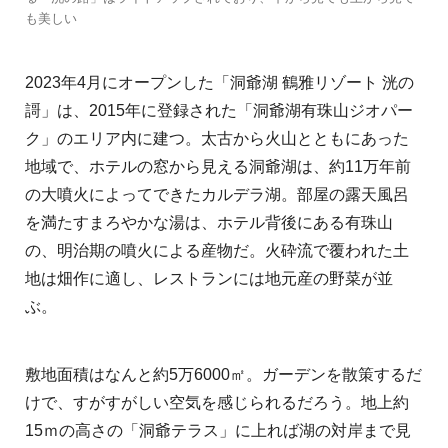
も美しい
2023年4月にオープンした「洞爺湖 鶴雅リゾート 洸の
謌」は、2015年に登録された「洞爺湖有珠山ジオパー
ク」のエリア内に建つ。太古から火山とともにあった
地域で、ホテルの窓から見える洞爺湖は、約11万年前
の大噴火によってできたカルデラ湖。部屋の露天風呂
を満たすまろやかな湯は、ホテル背後にある有珠山
の、明治期の噴火による産物だ。火砕流で覆われた土
地は畑作に適し、レストランには地元産の野菜が並
ぶ。
敷地面積はなんと約5万6000㎡。ガーデンを散策するだ
けで、すがすがしい空気を感じられるだろう。地上約
15ｍの高さの「洞爺テラス」に上れば湖の対岸まで見