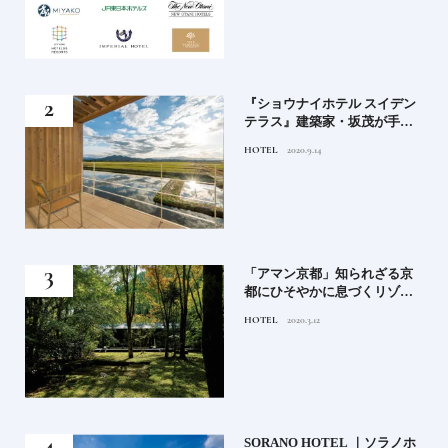
竹流
『ショウナイホテル スイデン
菓子
テラス』建築家・坂茂が手掛
ける新しい庄内の街づくりの
HOTEL
2020.9.14
シンボル
月号
「アマン京都」知られざる京
都にひそやかに息づくリゾー
ト
HOTEL
2020.3.12
）」
SORANO HOTEL ｜ソラノホ