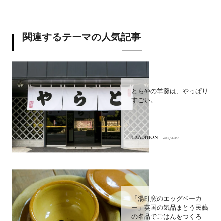
関連するテーマの人気記事
とらやの羊羹は、やっぱり
すごい。
TRADITION
2017.1.20
「湯町窯のエッグベーカ
ー」英国の気品まとう民藝
の名品でごはんをつくろ