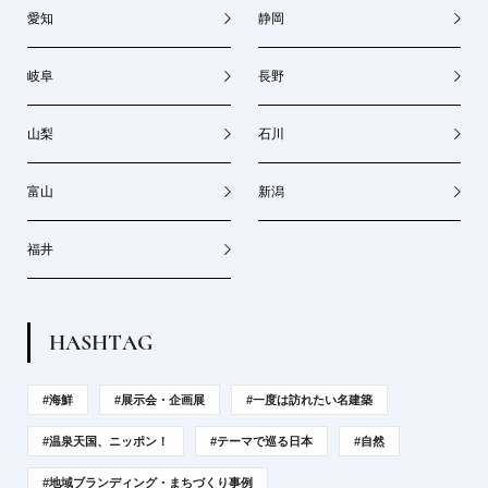
愛知
静岡
岐阜
長野
山梨
石川
富山
新潟
福井
H
A
S
H
T
A
G
#海鮮
#展示会・企画展
#一度は訪れたい名建築
#温泉天国、ニッポン！
#テーマで巡る日本
#自然
#地域ブランディング・まちづくり事例