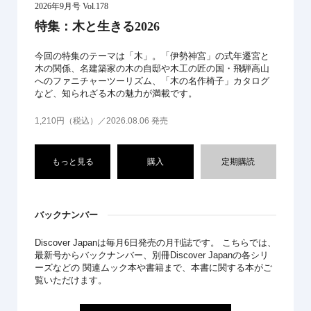
2026年9月号 Vol.178
特集：木と生きる2026
今回の特集のテーマは「木」。「伊勢神宮」の式年遷宮と
木の関係、名建築家の木の自邸や木工の匠の国・飛騨高山
へのファニチャーツーリズム、「木の名作椅子」カタログ
など、知られざる木の魅力が満載です。
1,210円（税込）／2026.08.06 発売
もっと見る
購入
定期購読
バックナンバー
Discover Japanは毎月6日発売の月刊誌です。 こちらでは、
最新号からバックナンバー、別冊Discover Japanの各シリ
ーズなどの 関連ムック本や書籍まで、本書に関する本がご
覧いただけます。