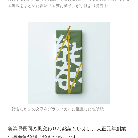
本連載をまとめた書籍『民芸お菓子』が小社より発売中
「飴もなか」の文字をグラフィカルに配置した包装紙
新潟県長岡の風変わりな銘菓といえば、大正元年創業
の長命堂飴舗「飴もなか」です。