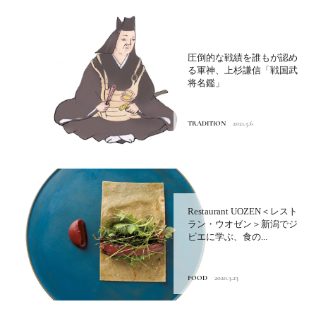
圧倒的な戦績を誰もが認め
る軍神、上杉謙信「戦国武
将名鑑」
TRADITION
2021.5.6
Restaurant UOZEN＜レスト
ラン・ウオゼン＞新潟でジ
ビエに学ぶ、食の...
FOOD
2020.3.23