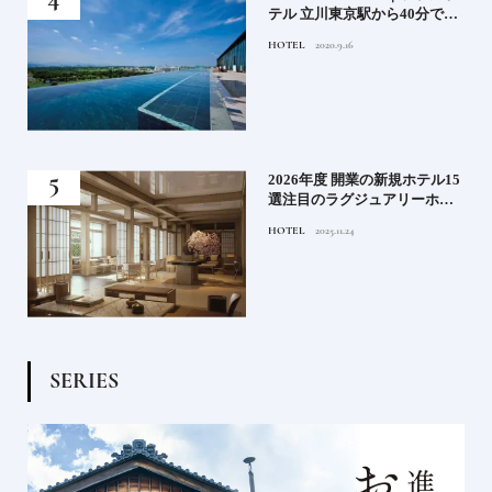
神様
テル 立川東京駅から40分で行
って
けるリゾートへ【前編】
HOTEL
2020.9.16
名鑑
る》
2026年度 開業の新規ホテル15
うな
選注目のラグジュアリーホテ
ルや大都市の拠点となるシテ
HOTEL
2025.11.24
ィホテルまでご紹介【後編】
S
E
R
I
E
S