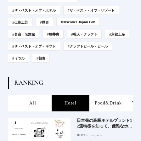
#ザ・ベスト・オブ・ホテル
#ザ・ベスト・オブ・リゾート
#Discover Japan Lab
#伝統工芸
#歴史
#名宿・名旅館
#柏井壽
#職人・クラフト
#京都土産
#ザ・ベスト・オブ・ギフト
#クラフトビール・ビール
#うつわ
#朝食
R
A
N
K
I
N
G
s
All
Hotel
Food&Drink
Wor
屋塩
日本発の高級ホテルブランド1
る高
2選特徴を知って、優雅なホテ
道を
ルステイを満喫｜ホテルブラ
HOTEL
2025.10.22
ンド大解剖①