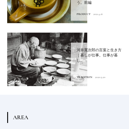
う。前編
PRODUCT
2021.4.16
河井寬次郎の言葉と生き方
｜暮しが仕事。仕事が暮
し。
TRADITION
2020.9.20
A
R
E
A