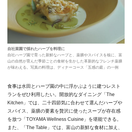
自社菜園で採れたハーブを料理に
自社ハーブ園で育った新鮮なハーブと、薬膳やスパイスを核に、富
山の自然が育んだ季節ごとの食材を生かした革新的なフレンチ薬膳
が味わえる。写真の料理は、ディナーコース「五感の庭」の一例
食事は水田とハーブ園の中に浮かぶように建つレスト
ランをぜひ利⽤したい。開放的なダイニング「The
Kitchen」では、二十四節気に合わせて選んだハーブや
スパイス、薬膳の要素を贅沢に使ったスープが存在感
を放つ「TOYAMA Wellness Cuisine」を堪能できる。
また、「The Table」では、富⼭の新鮮な⾷材に加え、