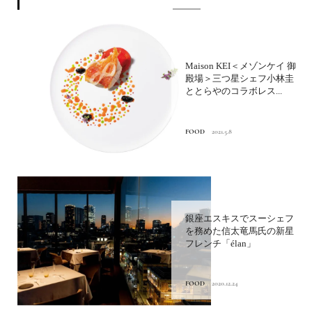
Maison KEI＜メゾンケイ 御
殿場＞三つ星シェフ小林圭
ととらやのコラボレス...
FOOD
2021.5.8
銀座エスキスでスーシェフ
を務めた信太竜馬氏の新星
フレンチ「élan」
FOOD
2020.12.24