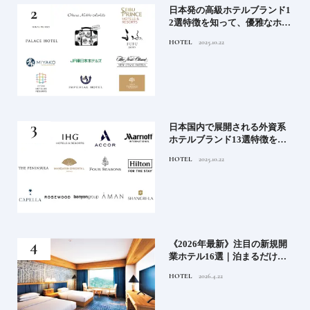
蒸留
日本発の高級ホテルブランド1
たい
2選特徴を知って、優雅なホテ
ルステイを満喫｜ホテルブラ
HOTEL
2025.10.22
ンド大解剖①
」実
日本国内で展開される外資系
の実
ホテルブランド13選特徴を知
ら知
って、優雅なホテルステイを
HOTEL
2025.10.22
神様
満喫｜ホテルブランド大解剖
⑦
い神
《2026年最新》注目の新規開
参拝
業ホテル16選｜泊まるだけで
特別！デザインが素敵なホテ
HOTEL
2026.4.22
ル