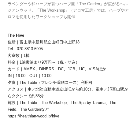
ラベンダーや和ハーブが育つハーブ園「The Garden」が広がるヘル
ジアンウッド。「The Workshop」（アロマ工房）では、ハーブやア
ロマを使用したワークショップも開催
The Hive
住所｜
富⼭県中新川郡⽴⼭町⽇中上野18
Tel｜070-8813-6905
客室数｜1棟
料金｜1泊素泊まり9万円～（税・サ込）
カード｜AMEX、DINERS、DC、JCB、UC、VISAほか
IN｜16:00 OUT｜10:00
夕食｜The Table（フレンチ薬膳コース）利用可
アクセス｜車／北陸自動車道立山ICから約10分、電車／JR富山駅か
らタクシーで約35分
施設｜The Table、The Workshop、The Spa by Taroma、The
Field、The Gardenなど
https://healthian-wood.jp/hive