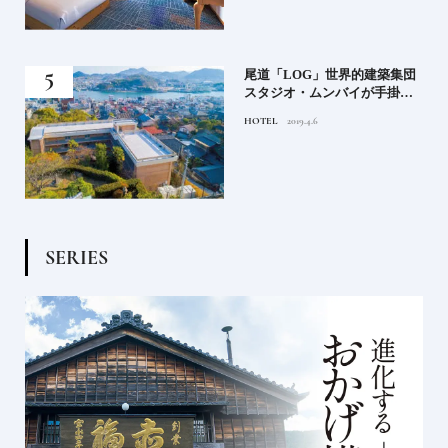
蒸留
尾道「LOG」世界的建築集団
たい
スタジオ・ムンバイが手掛け
た新空間 ～前編～
HOTEL
2019.4.6
S
E
R
I
E
S