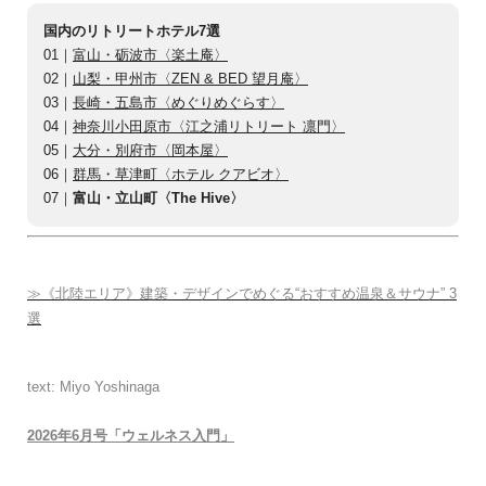
国内のリトリートホテル7選
01｜
富山・砺波市〈楽土庵〉
02｜
山梨・甲州市〈ZEN & BED 望月庵〉
03｜
長崎・五島市〈めぐりめぐらす〉
04｜
神奈川小田原市〈江之浦リトリート 凛門〉
05｜
大分・別府市〈岡本屋〉
06｜
群馬・草津町〈ホテル クアビオ〉
07｜
富山・立山町〈The Hive〉
≫《北陸エリア》建築・デザインでめぐる“おすすめ温泉＆サウナ” 3
選
text: Miyo Yoshinaga
2026年6月号「ウェルネス入門」