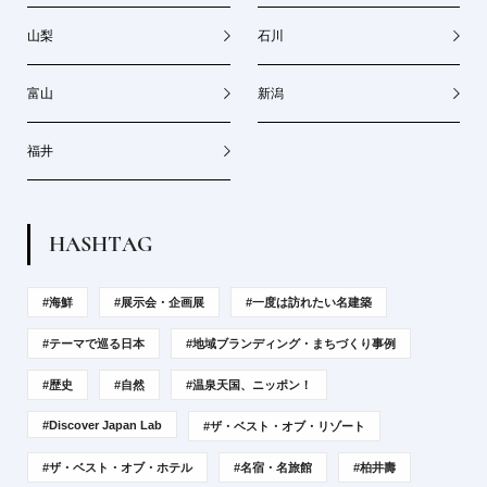
山梨
石川
富山
新潟
福井
H
A
S
H
T
A
G
#海鮮
#展示会・企画展
#一度は訪れたい名建築
#テーマで巡る日本
#地域ブランディング・まちづくり事例
#歴史
#自然
#温泉天国、ニッポン！
#Discover Japan Lab
#ザ・ベスト・オブ・リゾート
#ザ・ベスト・オブ・ホテル
#名宿・名旅館
#柏井壽