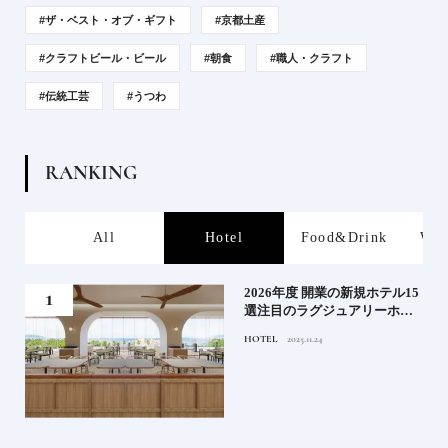
#ザ・ベスト・オブ・ギフト
#京都土産
#クラフトビール・ビール
#朝食
#職人・クラフト
#伝統工芸
#うつわ
R
A
N
K
I
N
G
s
All
Hotel
Food&Drink
Wor
たい
2026年度 開業の新規ホテル15
行く
選注目のラグジュアリーホテ
ルや大都市の拠点となるシテ
HOTEL
2025.11.24
ィホテルまでご紹介【前編】