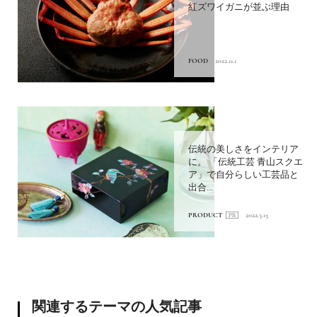
紅ズワイガニが並ぶ理由
FOOD
2022.11.1
伝統の美しさをインテリア
に。 「伝統工芸 青山スクエ
ア」で自分らしい工芸品と
出合...
PRODUCT
2022.3.15
関連するテーマの人気記事