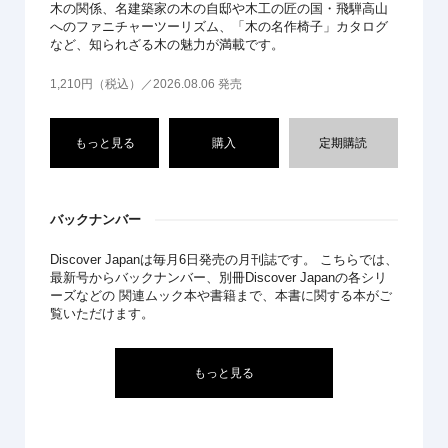
木の関係、名建築家の木の自邸や木工の匠の国・飛騨高山
へのファニチャーツーリズム、「木の名作椅子」カタログ
など、知られざる木の魅力が満載です。
1,210円（税込）／2026.08.06 発売
もっと見る
購入
定期購読
バックナンバー
Discover Japanは毎月6日発売の月刊誌です。 こちらでは、
最新号からバックナンバー、別冊Discover Japanの各シリ
ーズなどの 関連ムック本や書籍まで、本書に関する本がご
覧いただけます。
もっと見る