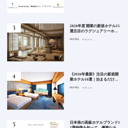
！密
2026年度 開業の新規ホテル15
選注目のラグジュアリーホテ
ルや大都市の拠点となるシテ
HOTEL
2025.11.24
ィホテルまでご紹介【後編】
た
《2026年最新》注目の新規開
たい
業ホテル16選｜泊まるだけで
特別！デザインが素敵なホテ
HOTEL
2026.4.22
ル
）で
日本発の高級ホテルブランド1
後
2選特徴を知って、優雅なホテ