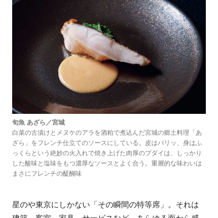
旬魚 あざら／宮城
白菜の古漬けとメヌケのアラを酒粕で煮込んだ宮城の郷土料理「あ
ざら」をフレンチ仕立てのソースにしている。皮はパリッ、身はふ
っくらという絶妙の火入れで焼き上げた肉厚のブダイは、しっかり
した酸味と塩味をもつ濃厚なソースとよく合う。重層的な味わいは
まさにフレンチの醍醐味
星のや東京にしかない「その瞬間の特等席」。それは