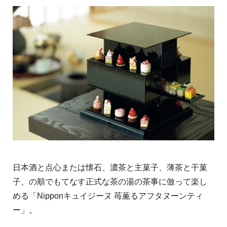
日本酒と点心または懐石、濃茶と主菓子、薄茶と干菓
子、の順でもてなす正式な茶の湯の茶事に倣って楽し
める「Nipponキュイジーヌ 苺薫るアフタヌーンティ
ー」。