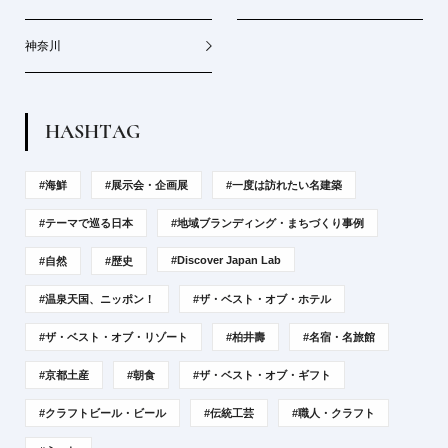
神奈川
H
A
S
H
T
A
G
#海鮮
#展示会・企画展
#一度は訪れたい名建築
#テーマで巡る日本
#地域ブランディング・まちづくり事例
#Discover Japan Lab
#自然
#歴史
#温泉天国、ニッポン！
#ザ・ベスト・オブ・ホテル
#ザ・ベスト・オブ・リゾート
#柏井壽
#名宿・名旅館
#京都土産
#朝食
#ザ・ベスト・オブ・ギフト
#クラフトビール・ビール
#伝統工芸
#職人・クラフト