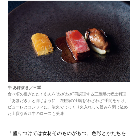
牛 あほ炊き／三重
食べ頃の過ぎたたくあんを“わざわざ”再調理する三重県の郷土料理
「あほだき」と同じように、2種類の牡蠣を“わざわざ”手間をかけ、
ピューレとコンフィに。炭火でじっくり火入れして旨みを閉じ込め
た上質な近江牛のロースも美味
「盛りつけでは食材そのものがもつ、色彩とかたちを