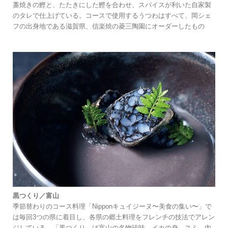
藁焼きの鰹と、たたきにした鰹を合わせ、スパイスが利いた自家製
のタレで仕上げている。コースで使用するうつわはすべて、岡シェ
フの出身地である滋賀県、信楽焼の菱三陶園にオーダーしたもの
黒つくり／富山
季節替わりのコース料理「Nipponキュイジーヌ〜美食の集い〜」で
は毎回3つの県に着目し、各県の郷土料理をフレンチの技法でアレン
ジしている。「黒つくり」は富山の名物珍味。イカの身、スミ、内