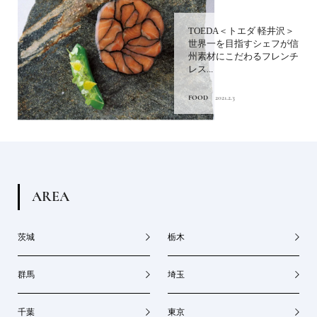
TOEDA＜トエダ 軽井沢＞
世界一を目指すシェフが信
州素材にこだわるフレンチ
レス...
FOOD
2021.2.3
A
R
E
A
茨城
栃木
群馬
埼玉
千葉
東京