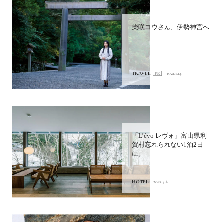
柴咲コウさん、伊勢神宮へ
TRAVEL
2021.1.14
「L’évo レヴォ」富山県利
賀村忘れられない1泊2日
に。
HOTEL
2021.4.6