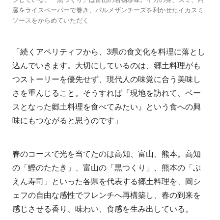
臓をライスペーパーで巻き、パルメザンチーズを利かせたイカスミ
ソースをからめていただく
「続くアペリティフから、3県の食文化を料理に落とし
込んでいきます。大切にしているのは、郷土料理がも
つストーリーを優先せず、現代人の味覚に合う美味し
さを重んじること。そうすれば『現地を訪れて、ベー
スとなった郷土料理を食べてみたい』という食への興
味にもつながると思うのです」
春のコースで光を当てたのは高知、富山、熊本。高知
の「鰹のたたき」、富山の「黒つくり」、熊本の「ぶ
えん寿司」といった各県を代表する郷土料理を、岡シ
ェフの自由な感性でフレンチへ再構築し、春の到来を
感じさせる香り、味わい、食感を生み出している。