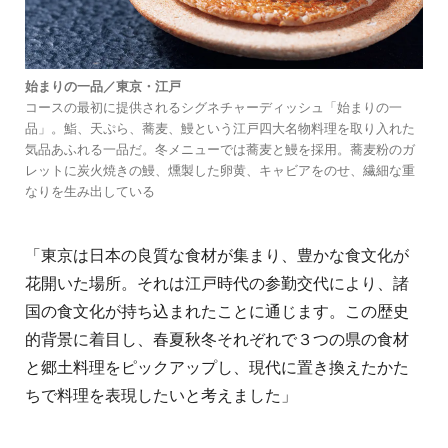
始まりの一品／東京・江戸
コースの最初に提供されるシグネチャーディッシュ「始まりの一
品」。鮨、天ぷら、蕎麦、鰻という江戸四大名物料理を取り入れた
気品あふれる一品だ。冬メニューでは蕎麦と鰻を採用。蕎麦粉のガ
レットに炭火焼きの鰻、燻製した卵黄、キャビアをのせ、繊細な重
なりを生み出している
「東京は日本の良質な食材が集まり、豊かな食文化が
花開いた場所。それは江戸時代の参勤交代により、諸
国の食文化が持ち込まれたことに通じます。この歴史
的背景に着目し、春夏秋冬それぞれで３つの県の食材
と郷土料理をピックアップし、現代に置き換えたかた
ちで料理を表現したいと考えました」