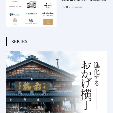
ルステイを満喫｜ホテルブラ
HOTEL
2025.10.22
ンド大解剖①
S
E
R
I
E
S