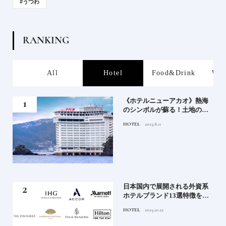
#うつわ
R
A
N
K
I
N
G
s
All
Hotel
Food&Drink
Wor
、か
《ホテルニューアカオ》熱海
武将
のシンボルが蘇る！土地の歴
史を語る絶景宿がオープン
HOTEL
2023.8.11
｜2
日本国内で展開される外資系
史
ホテルブランド13選特徴を知
って、優雅なホテルステイを
HOTEL
2025.10.22
満喫｜ホテルブランド大解剖
⑦