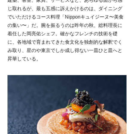
建築、客室、家具、サービスなど、あらゆる面から感
じ取れるが、最も五感に訴えかけるのは、ダイニング
でいただけるコース料理「Nipponキュイジーヌ〜美食
の集い〜」だ。腕を振るうのは昨年の秋、総料理長に
着任した岡亮佑シェフ。確かなフレンチの技術を礎
に、各地域で育まれてきた食文化を独創的な解釈でく
み取り、星のや東京でしか成し得ない一皿ひと皿へと
昇華している。