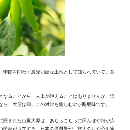
Ento ＜エントウ＞ 
地球と人が循環する
来の島の観光拠点〈
2021.8.29
HOTEL
編〉
、季節を問わず風光明媚な土地として知られていて、多
となることから、人出が絶えることはありませんが、清
なら、大原は鄙。この対比を愉しむのが醍醐味です。
《うめきた公園》大
自然と人をつなぐラ
に囲まれた山里大原は、あちらこちらに田んぼや畑が広
スケープが誕生
2022.6.11
つ民家が点在する、日本の原風景が、旅人の目や心を癒
TRAVEL