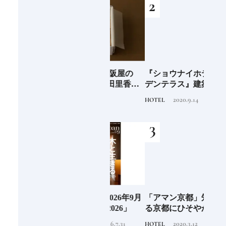
海士町
青森県弘前市 大阪屋の
『ショウナイホテル スイ
料理
、未
「竹流し」《福田里香の
デンテラス』建築家・坂
「一
前
民芸お菓子巡礼》
茂が手掛ける新しい庄内
2024.8.25
2020.9.14
FOOD
HOTEL
FOOD
の街づくりのシンボル
阪に
Discover Japan 2026年9月
「アマン京都」知られざ
ご当
ンド
号「木と生きる2026」
る京都にひそやかに息づ
ー究
くリゾート
せ！
2026.7.31
2020.3.12
INFORMATION
HOTEL
FOOD