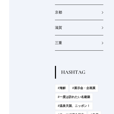
京都
滋賀
三重
H
A
S
H
T
A
G
#海鮮
#展示会・企画展
#一度は訪れたい名建築
#温泉天国、ニッポン！