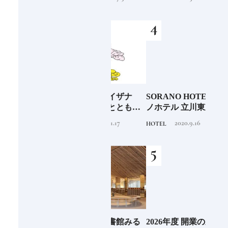
少な
「伊邪那美神（イザナ
SORANO HOTEL ｜ソラ
銀座
“緑
ミ）」イザナギとともに
ノホテル 立川東京駅から
岸 
のあ
多くの神様を生み出す日
40分で行けるリゾートへ
を変え
2020.11.17
2020.9.16
TRADITION
HOTEL
FOOD
本人なら知っておきたい
【前編】
は？
ニッポンの神様名鑑
続け
EL
《那須塩原市図書館みる
2026年度 開業の新規ホテ
料理