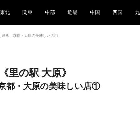
東北
関東
中部
近畿
中国
四国
九
んと巡る、京都・大原の美味しい店①
《里の駅 大原》
、京都・大原の美味しい店①