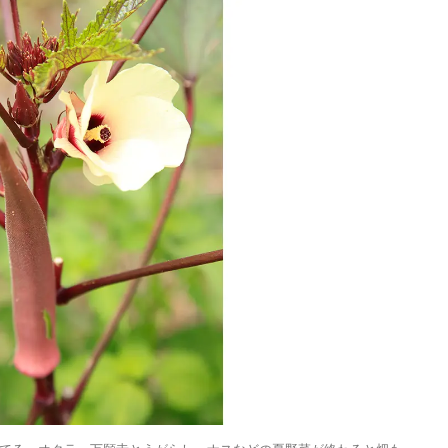
／メムアースホテル
的な建築と十勝の無
2021.11.14
HOTEL
る自然を原体験でき
棟貸しホテル