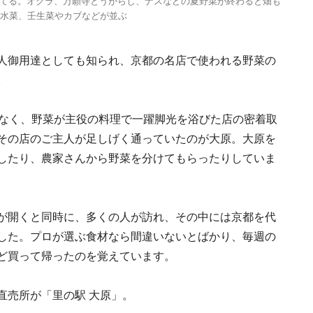
てる。オクラ、万願寺とうがらし、ナスなどの夏野菜が終わると畑も
に水菜、壬生菜やカブなどが並ぶ
人御用達としても知られ、京都の名店で使われる野菜の
。
もなく、野菜が主役の料理で一躍脚光を浴びた店の密着取
その店のご主人が足しげく通っていたのが大原。大原を
したり、農家さんから野菜を分けてもらったりしていま
が開くと同時に、多くの人が訪れ、その中には京都を代
した。プロが選ぶ食材なら間違いないとばかり、毎週の
ど買って帰ったのを覚えています。
直売所が「里の駅 大原」。