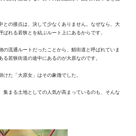
中との接点は、決して少なくありません。なぜなら、大
呼ばれる若狭とを結ぶルート上にあるからです。
物の流通ルートだったことから、鯖街道と呼ばれていま
日本の都市は緑地が
ある若狭街道の途中にあるのが大原なのです。
い？都市開発のキーは
化”にあり！｜みどり
2025.4.21
INFORMATION
掛けた「大原女」はその象徴でした。
るまちづくり①
、集まる土地としての人気が高まっているのも、そんな
MEMU EARTH HOT