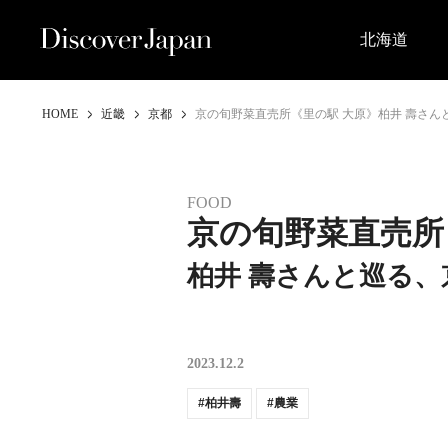
北海道
HOME
近畿
京都
京の旬野菜直売所《里の駅 大原》柏井 壽さ
FOOD
京の旬野菜直売所
柏井 壽さんと巡る
2023.12.2
柏井壽
農業