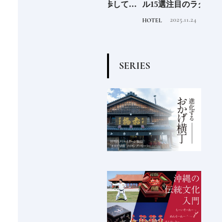
先進
る》森の中を散歩してい
ル15選注目のラグジュア
「山
垢な
るような図書空間
リーホテルや大都市の拠
2022.6.30
2025.11.24
TRAVEL
HOTEL
FOOD
る一
点となるシティホテルま
でご紹介【後編】
S
E
R
I
E
S