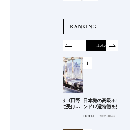
R
A
N
K
I
N
G
on
SDGs
All
Hotel
Food&Dri
6年9月
新次元の塩づくり《田野
日本発の高級ホテルブラ
青森
」
屋塩二郎》現代に受け継
ンド12選特徴を知って、
「竹
がれる高知の“塩"スピリ
優雅なホテルステイを満
民芸
2025.7.30
2025.10.22
TRAVEL
HOTEL
FOOD
ット塩の道をゆく高知旅
喫｜ホテルブランド大解
｜中編
剖①