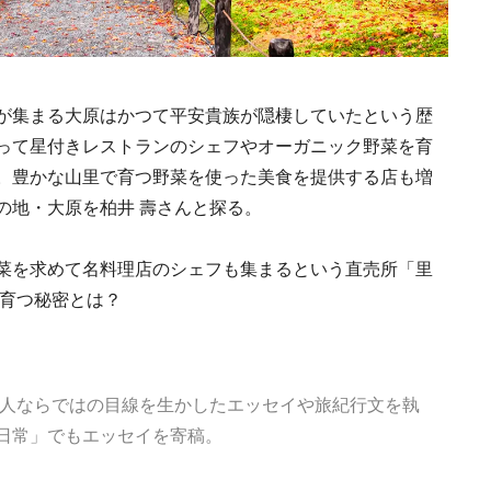
が集まる大原はかつて平安貴族が隠棲していたという歴
って星付きレストランのシェフやオーガニック野菜を育
。豊かな山里で育つ野菜を使った美食を提供する店も増
の地・大原を柏井 壽さんと探る。
菜を求めて名料理店のシェフも集まるという直売所「里
が育つ秘密とは？
都人ならではの目線を生かしたエッセイや旅紀行文を執
日常」でもエッセイを寄稿。