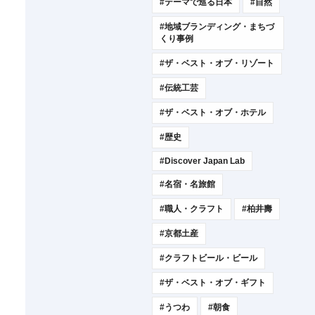
#テーマで巡る日本
#自然
#地域ブランディング・まちづ
くり事例
#ザ・ベスト・オブ・リゾート
#伝統工芸
#ザ・ベスト・オブ・ホテル
#歴史
#Discover Japan Lab
#名宿・名旅館
#職人・クラフト
#柏井壽
#京都土産
#クラフトビール・ビール
#ザ・ベスト・オブ・ギフト
#うつわ
#朝食