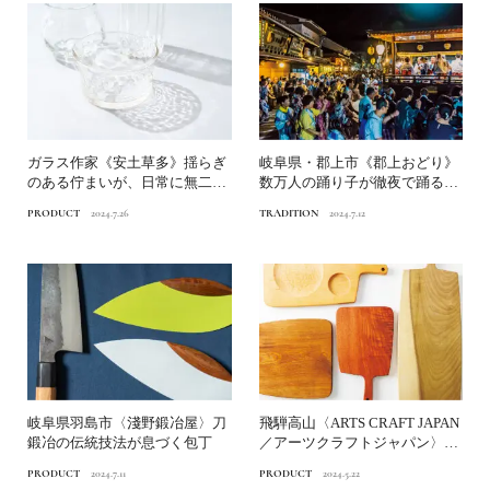
ガラス作家《安土草多》揺らぎ
岐阜県・郡上市《郡上おどり》
のある佇まいが、日常に無二の
数万人の踊り子が徹夜で踊る、
時間をもたらす
日本一長い30夜の盆踊り...
PRODUCT
2024.7.26
TRADITION
2024.7.12
岐阜県羽島市〈淺野鍛冶屋〉刀
飛騨高山〈ARTS CRAFT JAPAN
鍛冶の伝統技法が息づく包丁
／アーツクラフトジャパン〉経
年変化も楽...
PRODUCT
2024.7.11
PRODUCT
2024.5.22