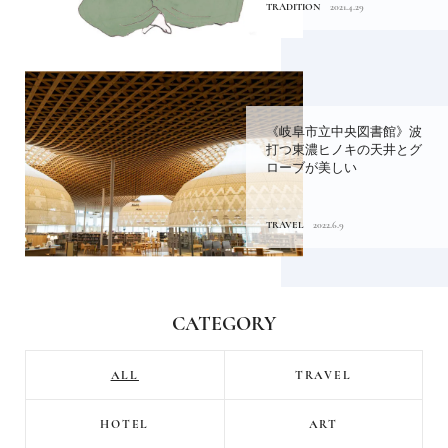
TRADITION
2021.4.29
《岐阜市立中央図書館》波
打つ東濃ヒノキの天井とグ
ローブが美しい
TRAVEL
2022.6.9
CATEGORY
ALL
TRAVEL
HOTEL
ART