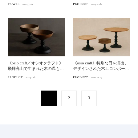
統の“蒸し”に浸るプリミ...
道
TRAVEL
2024.3.26
PRODUCT
2024.2.28
《osio craft／オシオクラフト》
《osio craft》特別な日を演出。
飛騨高山で生まれた木の温もり
デザインされた木工コンポート
と曲線美を味...
皿
PRODUCT
2023.1.16
PRODUCT
2022.12.15
1
2
3