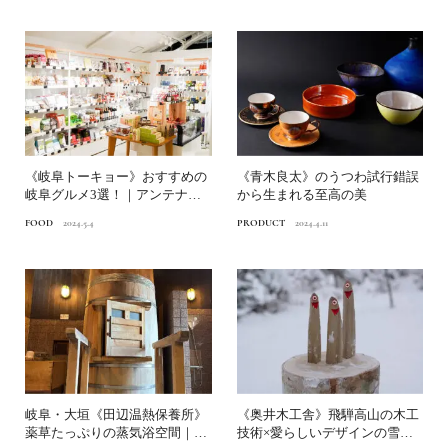
《岐阜トーキョー》おすすめの
《青木良太》のうつわ試行錯誤
岐阜グルメ3選！｜アンテナシ
から生まれる至高の美
ョップが推す美味しいもの...
FOOD
2024.5.4
PRODUCT
2024.4.11
岐阜・大垣《田辺温熱保養所》
《奥井木工舎》飛騨高山の木工
薬草たっぷりの蒸気浴空間｜伝
技術×愛らしいデザインの雪入