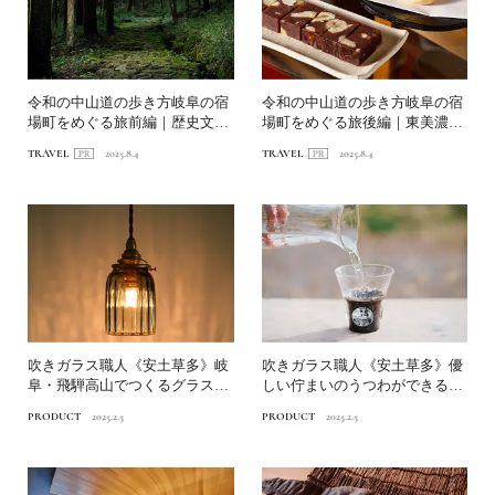
令和の中山道の歩き方岐阜の宿
令和の中山道の歩き方岐阜の宿
場町をめぐる旅前編｜歴史文化
場町をめぐる旅後編｜東美濃で
に触れて、江戸の旅人気分...
育まれた食と伝統工芸とは...
TRAVEL
2025.8.4
TRAVEL
2025.8.4
吹きガラス職人《安土草多》岐
吹きガラス職人《安土草多》優
阜・飛騨高山でつくるグラスや
しい佇まいのうつわができるま
ランプシェード｜前編
で｜後編
PRODUCT
2025.2.5
PRODUCT
2025.2.5