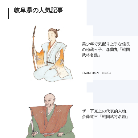
岐阜県の人気記事
美少年で気配り上手な信長
の秘蔵っ子、森蘭丸「戦国
武将名鑑」
TRADITION
2021.6.4
ザ・下克上の代表的人物、
斎藤道三「戦国武将名鑑」