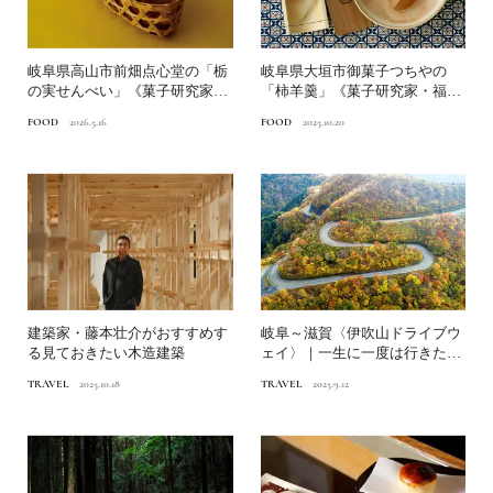
岐阜県高山市前畑点心堂の「栃
岐阜県大垣市御菓子つちやの
の実せんべい」《菓子研究家・
「柿羊羹」《菓子研究家・福田
福田里香の民芸お菓子巡礼...
里香の民芸お菓子巡礼》
FOOD
2026.5.16
FOOD
2025.10.20
建築家・藤本壮介がおすすめす
岐阜～滋賀〈伊吹山ドライブウ
る見ておきたい木造建築
ェイ〉｜一生に一度は行きた
い！日本の絶景ドライブ街道
TRAVEL
2025.10.18
TRAVEL
2025.9.12