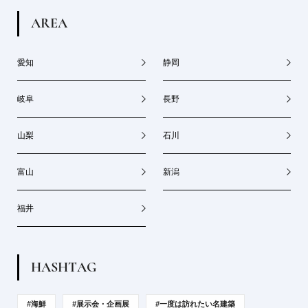
A
R
E
A
愛知
静岡
岐阜
長野
山梨
石川
富山
新潟
福井
H
A
S
H
T
A
G
#海鮮
#展示会・企画展
#一度は訪れたい名建築