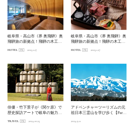
岐阜県・高山市《界 奥飛騨》奥
岐阜県・高山市《界 奥飛騨》奥
飛騨旅の新拠点！飛騨の木工デ
飛騨旅の新拠点！飛騨の木工デ
ザインに包まれる滞在【...
ザインに包まれる滞在【...
HOTEL
2025.1.27
HOTEL
2025.1.27
俳優・竹下景子が《関ケ原》で
アドベンチャーツーリズムの元
歴史探訪アートで岐阜の魅力を
祖日本三霊山を学び歩く【Part
発見する旅へ
3｜白山】
TRAVEL
2024.10.25
2024.9.11