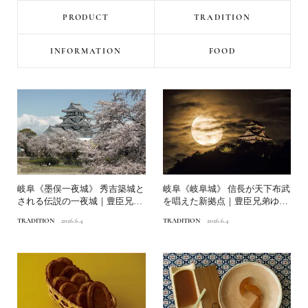
PRODUCT
TRADITION
INFORMATION
FOOD
岐阜《墨俣一夜城》 秀吉築城と
岐阜《岐阜城》 信長が天下布武
される伝説の一夜城｜豊臣兄弟
を唱えた新拠点｜豊臣兄弟ゆか
ゆかりの城
りの城
TRADITION
2026.6.4
TRADITION
2026.6.4