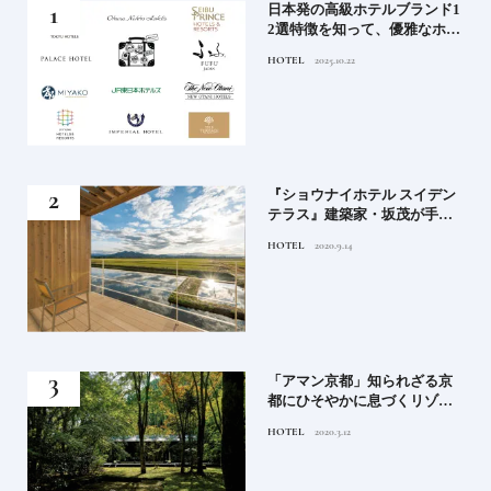
屋塩
日本発の高級ホテルブランド1
る高
2選特徴を知って、優雅なホテ
道を
ルステイを満喫｜ホテルブラ
HOTEL
2025.10.22
ンド大解剖①
竹流
『ショウナイホテル スイデン
菓子
テラス』建築家・坂茂が手掛
ける新しい庄内の街づくりの
HOTEL
2020.9.14
シンボル
月号
「アマン京都」知られざる京
都にひそやかに息づくリゾー
ト
HOTEL
2020.3.12