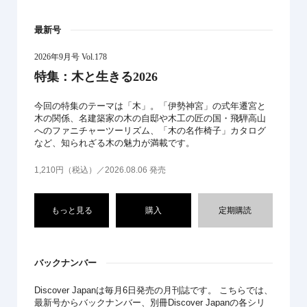
最新号
2026年9月号 Vol.178
特集：木と生きる2026
今回の特集のテーマは「木」。「伊勢神宮」の式年遷宮と
木の関係、名建築家の木の自邸や木工の匠の国・飛騨高山
へのファニチャーツーリズム、「木の名作椅子」カタログ
など、知られざる木の魅力が満載です。
1,210円（税込）／2026.08.06 発売
もっと見る
購入
定期購読
バックナンバー
Discover Japanは毎月6日発売の月刊誌です。 こちらでは、
最新号からバックナンバー、別冊Discover Japanの各シリ