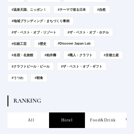
#温泉天国、ニッポン！
#テーマで巡る日本
#自然
#地域ブランディング・まちづくり事例
#ザ・ベスト・オブ・リゾート
#ザ・ベスト・オブ・ホテル
#Discover Japan Lab
#伝統工芸
#歴史
#名宿・名旅館
#柏井壽
#職人・クラフト
#京都土産
#クラフトビール・ビール
#ザ・ベスト・オブ・ギフト
#うつわ
#朝食
R
A
N
K
I
N
G
s
All
Hotel
Food&Drink
Wor