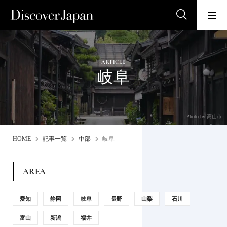
ARTICLE
岐阜
Photo by 高山市
HOME
記事一覧
中部
岐阜
AREA
愛知
静岡
岐阜
長野
山梨
石川
富山
新潟
福井