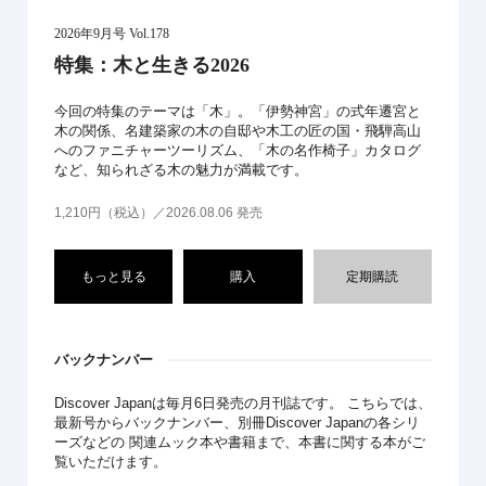
2026年9月号 Vol.178
特集：木と生きる2026
今回の特集のテーマは「木」。「伊勢神宮」の式年遷宮と
木の関係、名建築家の木の自邸や木工の匠の国・飛騨高山
へのファニチャーツーリズム、「木の名作椅子」カタログ
など、知られざる木の魅力が満載です。
1,210円（税込）／2026.08.06 発売
もっと見る
購入
定期購読
バックナンバー
Discover Japanは毎月6日発売の月刊誌です。 こちらでは、
最新号からバックナンバー、別冊Discover Japanの各シリ
ーズなどの 関連ムック本や書籍まで、本書に関する本がご
覧いただけます。