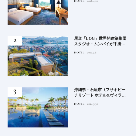
HOTEL
2026.4.22
ル
」占
尾道「LOG」世界的建築集団
る氏
スタジオ・ムンバイが手掛け
てお
た新空間 ～前編～
HOTEL
2019.4.6
鑑
）」
沖縄県・石垣市《フサキビー
正義
チリゾート ホテル&ヴィラ
てお
ズ》石垣島のビーチリゾート
HOTEL
2024.9.30
鑑
でゆるりと島時間を楽しむ