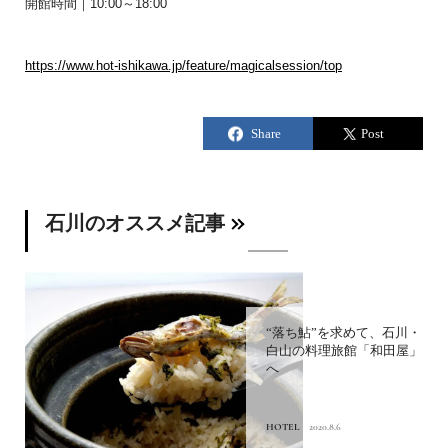
開館時間｜10:00～18:00
https://www.hot-ishikawa.jp/feature/magicalsession/top
石川のオススメ記事
“落ち鮎”を求めて、石川・
白山の料理旅館「和田屋」
へ
HOTEL
2020.8.6