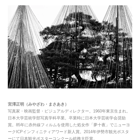
宮澤正明（みやざわ・まさあき）
写真家・映画監督・ビジュアルディレクター。1960年東京生まれ。
日本大学芸術学部写真学科卒業。卒業時に日本大学芸術学会奨励
賞。85年に赤外線フィルムを使用した処女作「夢十夜」でニューヨ
ークICPインフィニティアワード新人賞。2014年伊勢市観光ポスタ
ーにて日本観光ポスターコンクール総務大臣賞。