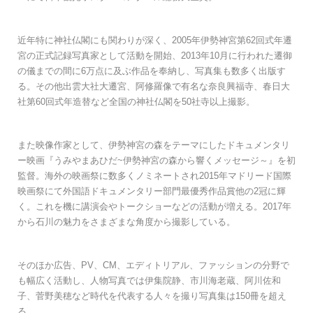
近年特に神社仏閣にも関わりが深く、2005年伊勢神宮第62回式年遷
宮の正式記録写真家として活動を開始、2013年10月に行われた遷御
の儀までの間に6万点に及ぶ作品を奉納し、写真集も数多く出版す
る。その他出雲大社大遷宮、阿修羅像で有名な奈良興福寺、春日大
社第60回式年造替など全国の神社仏閣を50社寺以上撮影。
また映像作家として、伊勢神宮の森をテーマにしたドキュメンタリ
ー映画『うみやまあひだ~伊勢神宮の森から響くメッセージ～』を初
監督。海外の映画祭に数多くノミネートされ2015年マドリード国際
映画祭にて外国語ドキュメンタリー部門最優秀作品賞他の2冠に輝
く。これを機に講演会やトークショーなどの活動が増える。2017年
から石川の魅力をさまざまな角度から撮影している。
そのほか広告、PV、CM、エディトリアル、ファッションの分野で
も幅広く活動し、人物写真では伊集院静、市川海老蔵、阿川佐和
子、菅野美穂など時代を代表する人々を撮り写真集は150冊を超え
る。