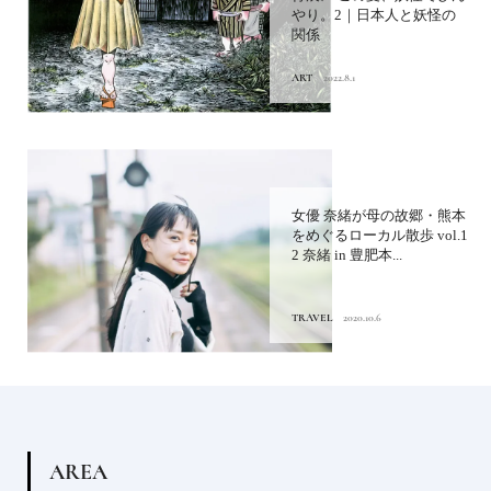
やり。2｜日本人と妖怪の
関係
ART
2022.8.1
女優 奈緒が母の故郷・熊本
をめぐるローカル散歩 vol.1
2 奈緒 in 豊肥本...
TRAVEL
2020.10.6
A
R
E
A