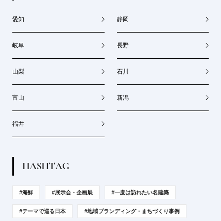
愛知
静岡
岐阜
長野
山梨
石川
富山
新潟
福井
H
A
S
H
T
A
G
#海鮮
#展示会・企画展
#一度は訪れたい名建築
#テーマで巡る日本
#地域ブランディング・まちづくり事例