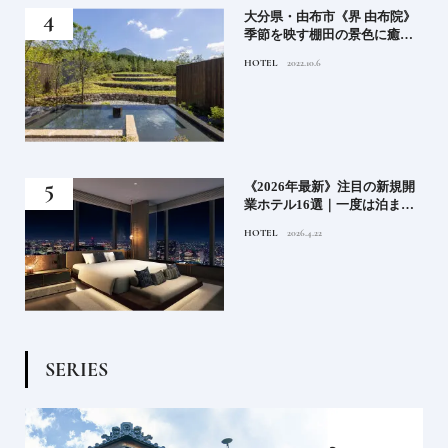
房》
大分県・由布市《界 由布院》
ブラ
季節を映す棚田の景色に癒さ
添
れる由布院の湯宿
HOTEL
2022.10.6
業》
《2026年最新》注目の新規開
ーも
業ホテル16選｜一度は泊まり
るま
たい都市型のラグジュアリー
HOTEL
2026.4.22
ホテル
S
E
R
I
E
S