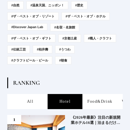
#自然
#温泉天国、ニッポン！
#歴史
#ザ・ベスト・オブ・リゾート
#ザ・ベスト・オブ・ホテル
#Discover Japan Lab
#名宿・名旅館
#ザ・ベスト・オブ・ギフト
#京都土産
#職人・クラフト
#伝統工芸
#柏井壽
#うつわ
#クラフトビール・ビール
#朝食
R
A
N
K
I
N
G
s
All
Hotel
Food&Drink
Wor
業》
《2026年最新》注目の新規開
業ホテル16選｜泊まるだけで
特別！デザインが素敵なホテ