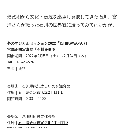
藩政期から文化・伝統を継承し発展してきた石川。宮
澤さんが撮った石川の世界観に浸ってみてはいかが。
冬のマジカルセッション2022「ISHIKAWA×ART」
宮澤正明写真展「石川を撮る」
開催期間｜2022年2月5日（土）～2月24日（木）
Tel｜076-262-2611
料金｜無料
会場①｜
石川県政記念しいのき迎賓館
住所｜
石川県金沢市広坂2丁目1-1
開館時間｜9:00～22:00
会場②｜尾張町町民文化会館
住所｜
石川県金沢市尾張町1丁目11-8