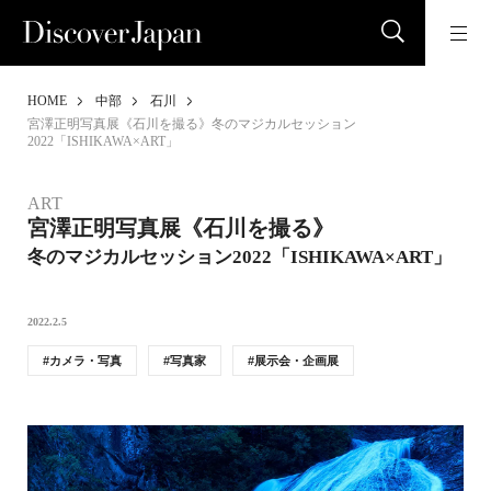
HOME
中部
石川
宮澤正明写真展《石川を撮る》冬のマジカルセッション
2022「ISHIKAWA×ART」
ART
宮澤正明写真展《石川を撮る》
冬のマジカルセッション2022「ISHIKAWA×ART」
2022.2.5
カメラ・写真
写真家
展示会・企画展