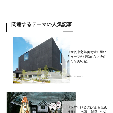
関連するテーマの人気記事
《大阪中之島美術館》黒い
キューブが特徴的な大阪の
新たな美術館。
ART
2021.10.31
《水木しげるの妖怪 百鬼夜
行展》 この夏、妖怪でひん