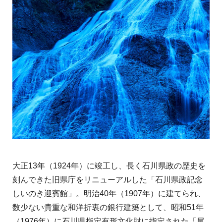
大正13年（1924年）に竣工し、長く石川県政の歴史を
刻んできた旧県庁をリニューアルした「石川県政記念
しいのき迎賓館」。明治40年（1907年）に建てられ、
数少ない貴重な和洋折衷の銀行建築として、昭和51年
（1976年）に石川県指定有形文化財に指定された「尾