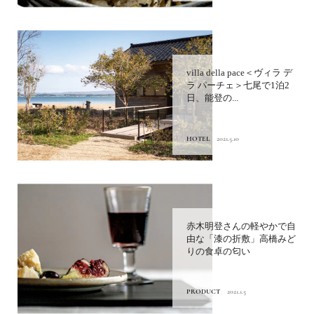
villa della pace＜ヴィラ デ
ラ パーチェ＞七尾で1泊2
日、能登の...
HOTEL
2021.5.10
赤木明登さんの軽やかで自
由な「漆の折敷」高橋みど
りの食卓の匂い
PRODUCT
2021.1.5