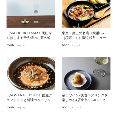
《SABOE OKAYAMA》岡山か
東京・押上の名店《焼酎Bar
らはじまる最先端のお茶の愉し
［秘蔵］》に聞く焼酎ニューウ
み方中編｜日本茶...
ェーブ後編｜秘蔵流、5つ...
FOOD
2025.1.30
FOOD
2024.7.8
《NOMURA SHOTEN》国産ク
余市ワイン×美食ペアリングを
ラフトジンと料理のペアリング
楽しめる4店余市SAGRA／クン
を楽しむ｜いま飲...
プウ／ナリタヤ／ドメ...
FOOD
2024.1.19
FOOD
2023.12.21