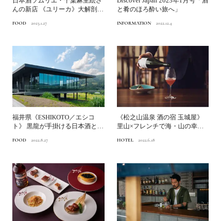
日本酒ソムリエ・千葉麻里絵さ
Discover Japan 2023年1月号「酒
んの新店 《ユリーカ》大解剖！
と肴のほろ酔い旅へ」
【後編】
FOOD
2023.1.27
INFORMATION
2022.12.4
福井県《ESHIKOTO／エシコ
《松之山温泉 酒の宿 玉城屋》
ト》 黒龍が手掛ける日本酒と食
里山×フレンチで海・山の幸を
を愉しむテーマパー...
味わう
FOOD
2022.8.27
HOTEL
2022.6.18