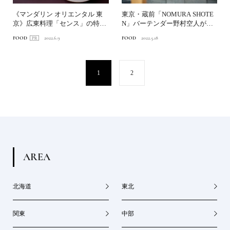
《マンダリン オリエンタル 東
東京・蔵前「NOMURA SHOTE
京》広東料理「センス」の特別
N」バーテンダー野村空人が手
ペアリングディナー
掛ける、人と酒の...
FOOD
2022.6.9
FOOD
2022.5.18
1
2
A
R
E
A
北海道
東北
関東
中部