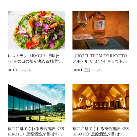
レストラン《JIMGU》で味わ
《HOTEL THE MITSUI KYOTO
う“その日の畑が決める料理”世
／ホテル ザ ミツイ キョウト》
界の美食家を魅了する...
で...
HOTEL
2023.11.8
HOTEL
2023.8.17
福井に魅了される複合施設《ES
福井に魅了される複合施設《ES
HIKOTO》黒龍酒造が目指す未
HIKOTO》黒龍酒造が目指す未