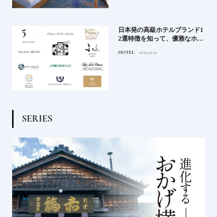
）で
日本発の高級ホテルブランド1
後
2選特徴を知って、優雅なホテ
ルステイを満喫｜ホテルブラ
HOTEL
2025.10.22
ンド大解剖①
S
E
R
I
E
S