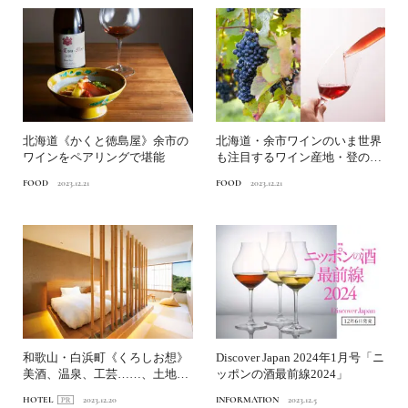
北海道《かくと徳島屋》余市の
北海道・余市ワインのいま世界
ワインをペアリングで堪能
も注目するワイン産地・登の谷
へ
FOOD
2023.12.21
FOOD
2023.12.21
和歌山・白浜町《くろしお想》
Discover Japan 2024年1月号「ニ
美酒、温泉、工芸……、土地の
ッポンの酒最前線2024」
風土に出合う宿へ。
HOTEL
2023.12.20
INFORMATION
2023.12.5