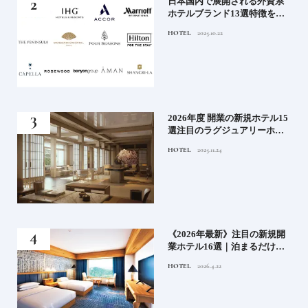
｜2
日本国内で展開される外資系
史
ホテルブランド13選特徴を知
って、優雅なホテルステイを
HOTEL
2025.10.22
満喫｜ホテルブランド大解剖
⑦
！密
2026年度 開業の新規ホテル15
選注目のラグジュアリーホテ
ルや大都市の拠点となるシテ
HOTEL
2025.11.24
ィホテルまでご紹介【後編】
た
《2026年最新》注目の新規開
たい
業ホテル16選｜泊まるだけで
特別！デザインが素敵なホテ
HOTEL
2026.4.22
ル