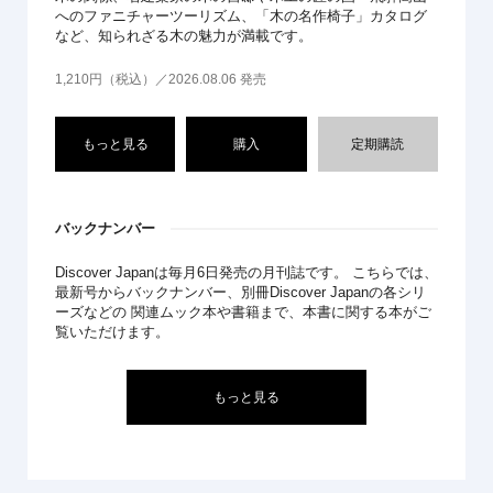
へのファニチャーツーリズム、「木の名作椅子」カタログ
など、知られざる木の魅力が満載です。
1,210円（税込）／2026.08.06 発売
もっと見る
購入
定期購読
バックナンバー
Discover Japanは毎月6日発売の月刊誌です。 こちらでは、
最新号からバックナンバー、別冊Discover Japanの各シリ
ーズなどの 関連ムック本や書籍まで、本書に関する本がご
覧いただけます。
もっと見る