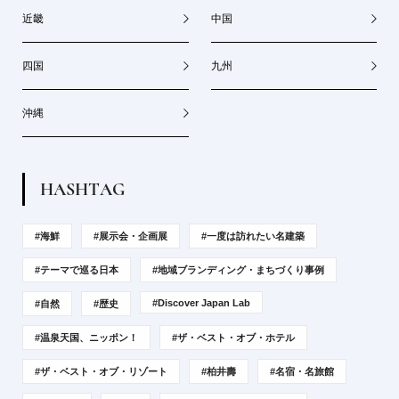
近畿
中国
四国
九州
沖縄
H
A
S
H
T
A
G
#海鮮
#展示会・企画展
#一度は訪れたい名建築
#テーマで巡る日本
#地域ブランディング・まちづくり事例
#Discover Japan Lab
#自然
#歴史
#温泉天国、ニッポン！
#ザ・ベスト・オブ・ホテル
#ザ・ベスト・オブ・リゾート
#柏井壽
#名宿・名旅館