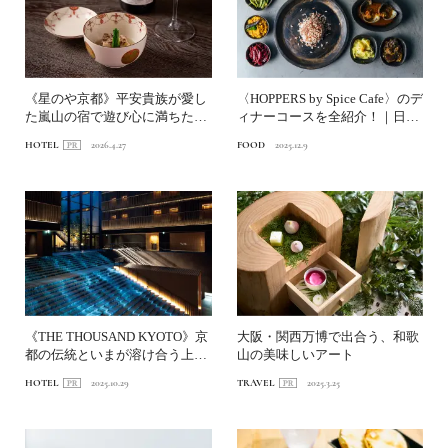
《星のや京都》平安貴族が愛し
〈HOPPERS by Spice Cafe〉のデ
た嵐山の宿で遊び心に満ちた日
ィナーコースを全紹介！｜日本
本料理を前編｜伝統と独創...
の...
HOTEL
2026.4.27
FOOD
2025.12.9
《THE THOUSAND KYOTO》京
大阪・関西万博で出合う、和歌
都の伝統といまが溶け合う上質
山の美味しいアート
な滞在
HOTEL
2025.10.29
TRAVEL
2025.3.25