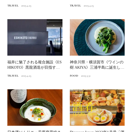
来の観光【前編】
来の観光【後編】
TRAVEL
2023.4.25
TRAVEL
2023.4.25
福井に魅了される複合施設《ES
神奈川県・横須賀市《ワインの
HIKOTO》黒龍酒造が目指す未
樹 AKIYA》三浦半島に誕生した
来の観光【中編】
一棟貸しにもなる美...
TRAVEL
2023.4.25
FOOD
2023.3.31