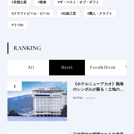
#京都土産
#朝食
#ザ・ベスト・オブ・ギフト
#クラフトビール・ビール
#伝統工芸
#職人・クラフト
#うつわ
R
A
N
K
I
N
G
s
All
Hotel
Food&Drink
Wor
、か
《ホテルニューアカオ》熱海
武将
のシンボルが蘇る！土地の歴
史を語る絶景宿がオープン
HOTEL
2023.8.11