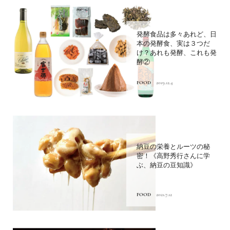
発酵食品は多々あれど、日
本の発酵食、実は３つだ
け？あれも発酵、これも発
酵②
FOOD
2019.12.4
納豆の栄養とルーツの秘
密！《高野秀行さんに学
ぶ、納豆の豆知識》
FOOD
2021.7.12