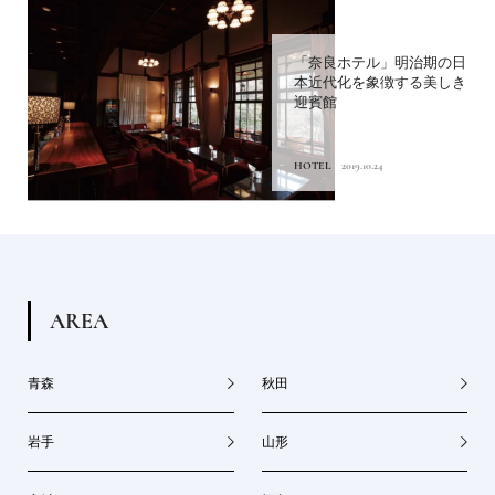
「奈良ホテル」明治期の日
本近代化を象徴する美しき
迎賓館
HOTEL
2019.10.24
A
R
E
A
青森
秋田
岩手
山形