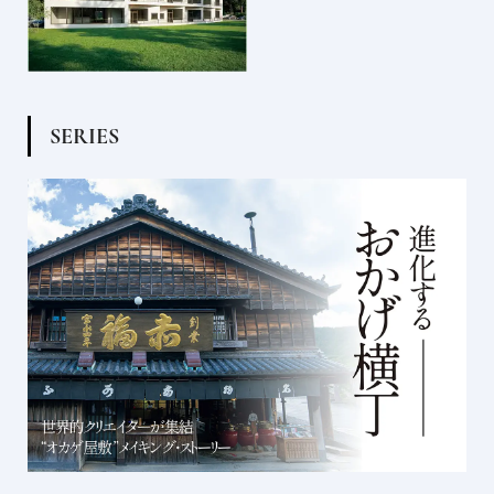
S
E
R
I
E
S