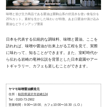
味噌と並び主力商品である醤油は栗駒山系の伏流水を使い食塩分を
25%カット。素材を生かした味わいが特徴。あま口醤油や漬け込み
醤油などラインアップ豊富
日本を代表する伝統的な調味料、味噌と醤油。ここを
訪れれば、味噌や醤油が出来上がる工程を見て、実際
に味わって、知ることができます。また、室町時代か
ら伝わる岩崎の竜神伝説を背景とした日本庭園やアー
トギャラリー、カフェも楽しむことができます。
ヤマモ味噌醤油醸造元
住所：
秋田県湯沢市岩崎124
Tel：0183-73-2902
営業時間：9:00〜18:00、カフェ10:00〜16:30（L.O.）