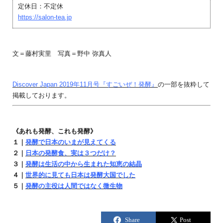
定休日：不定休
https://salon-tea.jp
文＝藤村実里 写真＝野中 弥真人
Discover Japan 2019年11月号『すごいぜ！発酵』
の一部を抜粋して
掲載しております。
《あれも発酵、これも発酵》
１｜
発酵で日本のいまが見えてくる
２｜
日本の発酵食、実は３つだけ？
３｜
発酵は生活の中から生まれた知恵の結晶
４｜
世界的に見ても日本は発酵大国でした
５｜
発酵の主役は人間ではなく微生物