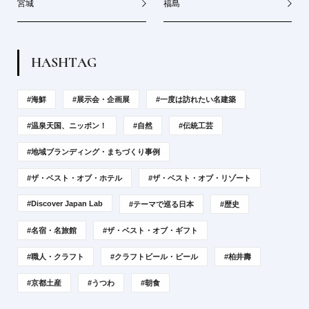
宮城
福島
H
A
S
H
T
A
G
#海鮮
#展示会・企画展
#一度は訪れたい名建築
#温泉天国、ニッポン！
#自然
#伝統工芸
#地域ブランディング・まちづくり事例
#ザ・ベスト・オブ・ホテル
#ザ・ベスト・オブ・リゾート
#Discover Japan Lab
#テーマで巡る日本
#歴史
#名宿・名旅館
#ザ・ベスト・オブ・ギフト
#職人・クラフト
#クラフトビール・ビール
#柏井壽
#京都土産
#うつわ
#朝食