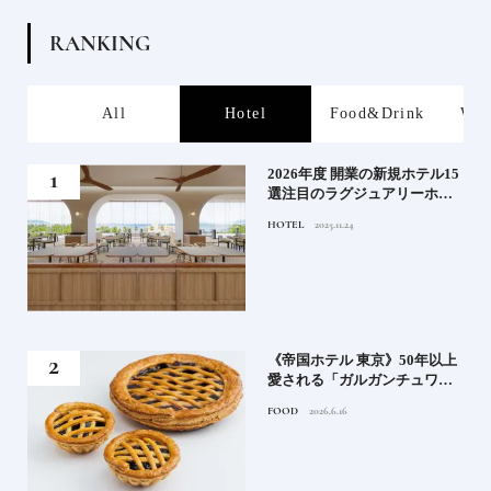
R
A
N
K
I
N
G
s
All
Hotel
Food&Drink
Wor
る》
2026年度 開業の新規ホテル15
うな
選注目のラグジュアリーホテ
ルや大都市の拠点となるシテ
HOTEL
2025.11.24
ィホテルまでご紹介【前編】
れる
《帝国ホテル 東京》50年以上
高御
愛される「ガルガンチュワ」
」日
のブルーベリーパイ｜一流ホ
FOOD
2026.6.16
ニッ
テルの美味しいスイーツ