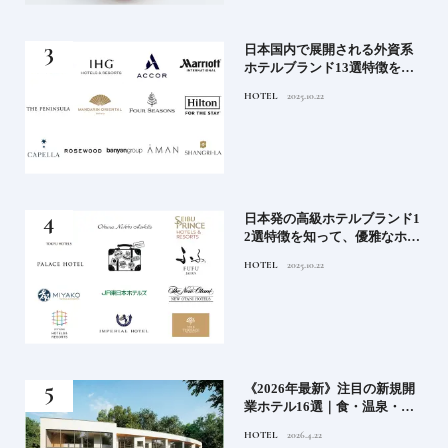
《寒
日本国内で展開される外資系
ワー
ホテルブランド13選特徴を知
って、優雅なホテルステイを
HOTEL
2025.10.22
満喫｜ホテルブランド大解剖
⑦
ル15
日本発の高級ホテルブランド1
ホテ
2選特徴を知って、優雅なホテ
シテ
ルステイを満喫｜ホテルブラ
HOTEL
2025.10.22
編】
ンド大解剖①
どち
《2026年最新》注目の新規開
ルー
業ホテル16選｜食・温泉・リ
ゾートの最前線
HOTEL
2026.4.22