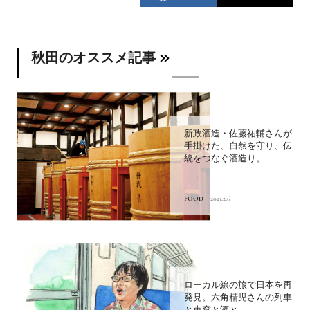
秋田のオススメ記事
新政酒造・佐藤祐輔さんが
手掛けた、自然を守り、伝
統をつなぐ酒造り。
FOOD
2021.2.6
ローカル線の旅で日本を再
発見。六角精児さんの列車
と車窓と酒と