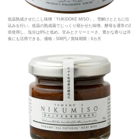
低温熟成させたこし味噌「YUKIDOKE MISO」。雪解けとともに仕
込みを行い、低温の熟成蔵でじっくり寝かせた味噌。酵母を通常の2
倍使用し、塩分は8%と低め。甘みとクリーミーさ、豊かな香りは洋
食にも活用できる。価格：508円／賞味期限：6カ月