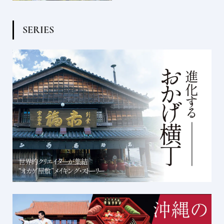
S
E
R
I
E
S