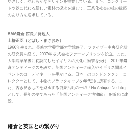
やさしく、やわらかなデザインを提案している。また、コンクリー
トや鉄に代わる新しい素材の探求を通じて、工業化社会の後の建築
のあり方を追求している。
​BAM鎌倉 館長／発起人
土橋正臣（どばし・まさおみ）
1966年生まれ。長崎大学薬学部大学院修了。ファイザー中央研究所
の研究員を経て、2007年 株式会社ファーマブリッジを設立。また、
大学院卒業後に初訪問したイギリスの文化に衝撃を受け、2012年鎌
倉アンティークスを設立。英国アンティーク輸入やイギリス関連イ
ベントのコーディネートを手がける。日本一のロンドンタクシーコ
レクターとして、本物のブラックキャブを年代別に所有する。ま
た、古き良きものを継承する啓蒙活動の一環「​No Antique No Life」
として、長年の夢であった「英国アンティーク博物館」 を鎌倉に建
設。
鎌倉と英国との繋がり