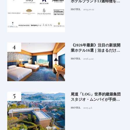
の実
ホテルブランド13選特徴を知
ら知
って、優雅なホテルステイを
HOTEL
2025.10.22
神様
満喫｜ホテルブランド大解剖
⑦
い神
《2026年最新》注目の新規開
参拝
業ホテル16選｜泊まるだけで
特別！デザインが素敵なホテ
HOTEL
2026.4.22
ル
蒸留
尾道「LOG」世界的建築集団
たい
スタジオ・ムンバイが手掛け
た新空間 ～前編～
HOTEL
2019.4.6