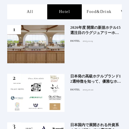
s
All
Hotel
Food&Drink
Wor
たい
2026年度 開業の新規ホテル15
行く
選注目のラグジュアリーホテ
ルや大都市の拠点となるシテ
HOTEL
2025.11.24
ィホテルまでご紹介【前編】
蒸留
日本発の高級ホテルブランド1
たい
2選特徴を知って、優雅なホテ
ルステイを満喫｜ホテルブラ
HOTEL
2025.10.22
ンド大解剖①
」実
日本国内で展開される外資系