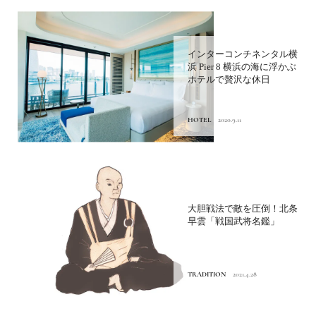
インターコンチネンタル横
浜 Pier 8 横浜の海に浮かぶ
ホテルで贅沢な休日
HOTEL
2020.9.11
大胆戦法で敵を圧倒！北条
早雲「戦国武将名鑑」
TRADITION
2021.4.28