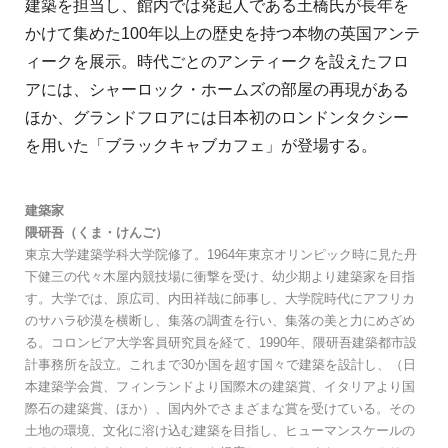
建築を担当し、館内では発起人である土橋氏が⾧年を
かけて集めた100年以上の歴史を持つ本物の英国アンテ
ィークを展示。時代ごとのアンティークを設えたフロ
アには、シャーロック・ホームズの部屋の再現がある
ほか、グランドフロアには日本初のロンドンタクシー
を用いた「ブラックキャブカフェ」が登場する。
建築家
隈研吾（くま・けんご）
東京大学建築学科大学院修了。1964年東京オリンピック時に見た丹
下健三の代々木屋内競技場に衝撃を受け、幼少期より建築家を目指
す。大学では、原広司、内田祥哉に師事し、大学院時代にアフリカ
のサハラ砂漠を横断し、集落の調査を行い、集落の美と力にめざめ
る。コロンビア大学客員研究員を経て、1990年、隈研吾建築都市設
計事務所を設立。これまで30か国を超す国々で建築を設計し、（日
本建築学会賞、フィンランドより国際木の建築賞、イタリアより国
際石の建築賞、ほか）、国内外でさまざまな賞を受けている。その
土地の環境、文化に溶け込む建築を目指し、ヒューマンスケールの