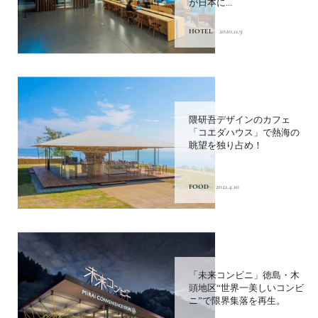
が日本に...
HOTEL
2020.11.9
隈研吾デザインのカフェ
「コエダハウス」で熱海の
眺望を独り占め！
FOOD
2021.4.10
「未来コンビニ」徳島・木
頭地区“世界一美しいコンビ
ニ”で限界集落を再生。