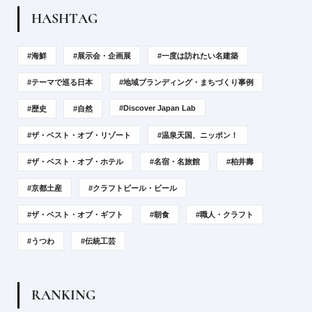
H
A
S
H
T
A
G
#海鮮
#展示会・企画展
#一度は訪れたい名建築
#テーマで巡る日本
#地域ブランディング・まちづくり事例
#Discover Japan Lab
#歴史
#自然
#ザ・ベスト・オブ・リゾート
#温泉天国、ニッポン！
#ザ・ベスト・オブ・ホテル
#名宿・名旅館
#柏井壽
#京都土産
#クラフトビール・ビール
#ザ・ベスト・オブ・ギフト
#朝食
#職人・クラフト
#うつわ
#伝統工芸
R
A
N
K
I
N
G