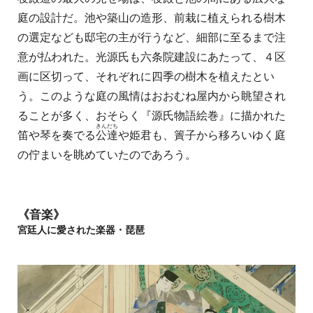
庭の設計だ。池や築山の造形、前栽に植えられる樹木
の選定なども邸宅の主が行うなど、細部に至るまで注
意が払われた。光源氏も六条院建設にあたって、４区
画に区切って、それぞれに四季の樹木を植えたとい
う。このような庭の風情はおおむね屋内から眺望され
ることが多く、おそらく『源氏物語絵巻』に描かれた
きんだち
笛や琴を奏でる
公達
や姫君も、簀子から移ろいゆく庭
の佇まいを眺めていたのであろう。
《音楽》
宮廷人に愛された楽器・琵琶