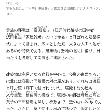
れている
常盤光長ほか『年中行事絵巻』／国立国会図書館デジタルコレクシ
ョン
しんでんづくり
貴族の邸宅は「
寝殿造
」（江戸時代後期の国学者
さわだ なたり
沢田名垂
『家屋雑考』の中で命名）と呼ばれる建築様
式によって営まれ、広々とした庭、大きな人工の池が
あるのが特徴である。建築物は敷地の北辺に偏り、日
当たりを考慮して南向きに建設された。
建築物は主屋となる寝殿を中心に、寝殿の東西あるい
たい
わたどの
は北には寝殿と同規模の
対
の屋があり、それらは
渡殿
と呼ぶ渡り廊下で結ばれていた。寝殿も対の屋も
いりもやづくり
ひわだぶき
もや
ひさし
入母屋造
、
檜皮葺
の構造で、寝殿の内部は
母屋
と
廂
と
すのこ
ふきはなし
簀子
の三重構造を呈し、板敷きで、壁のない
吹放
であ
った。さらに、壁の使用は極めて稀少で、固定した間