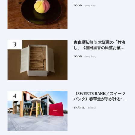
FOOD
2024.6.19
ビー
青森県弘前市 大阪屋の「竹流
ラ
し」《福田里香の民芸お菓子
ート
巡礼》
FOOD
2024.8.25
む
院》
《SWEETS BANK／スイーツ
癒さ
バンク》春華堂が手がける“記
憶”に残る複合施設
TRAVEL
2022.3.1