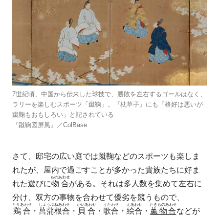
7世紀頃、中国から伝来した球技で、勝敗を左右するゴールはなく、
ラリーを楽しむスポーツ「蹴鞠」。『枕草子』にも「格好は悪いが
蹴鞠もおもしろい」と記されている
『蹴鞠図屏風』／ColBase
さて、邸宅の広い庭では蹴鞠などのスポーツも楽しま
れたが、屋内で過ごすことが多かった貴族たちに好ま
ものあわせ
れた遊びに
物合
がある。それは多人数を集めて左右に
分け、双方の事物を合わせて優劣を競うもので、
とりあわせ
しょうぶねあわせ
かいあわせ
うたわせ
えあわせ
たきものあわせ
鶏合
・
菖蒲根合
・
貝合
・
歌合
・
絵合
・
薫物合
などが