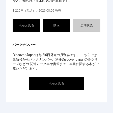
など、知られざる木の魅力が満載です。
1,210円（税込）／2026.08.06 発売
もっと見る
購入
定期購読
バックナンバー
Discover Japanは毎月6日発売の月刊誌です。 こちらでは、
最新号からバックナンバー、別冊Discover Japanの各シリ
ーズなどの 関連ムック本や書籍まで、本書に関する本がご
覧いただけます。
もっと見る