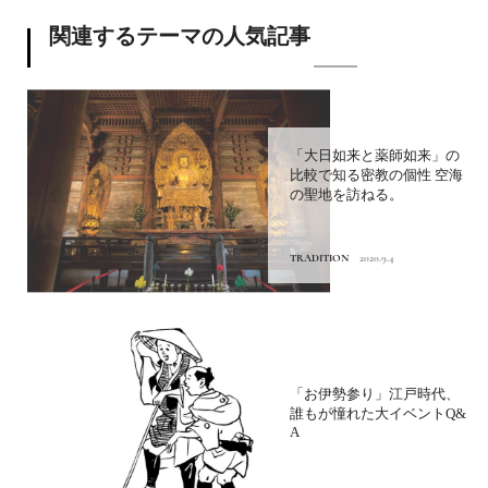
関連するテーマの人気記事
「大日如来と薬師如来」の
比較で知る密教の個性 空海
の聖地を訪ねる。
TRADITION
2020.9.4
「お伊勢参り」江戸時代、
誰もが憧れた大イベントQ&
A