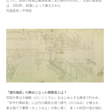
なった。道長の死後は藤原頼通に受け継がれ仏寺に。写真の鳳凰堂
は、1053年、頼通によって建立された
写真提供＝平等院
『源氏物語』の舞台となった寝殿造とは？
宮廷行事は大極殿（だいごくでん）をはじめとする殿舎で行われ、
『年中行事絵巻』には弓の腕前を競う賭弓（のりゆみ）が催され、
幕を隔てて饗饌（きょうせん）の座に着く、多くの武官の姿が描か