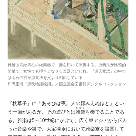
琵琶は四絃四柱の絃楽器で、撥を用いて演奏する。演奏法が比較的
簡単で、女性でも弾きこなせる楽器といわれ、『源氏物語』の中で
は明石の君が演奏法を父より相伝している
和田正尚『源氏物語絵詞』／国立国会図書館デジタルコレクション
『枕草子』に「あそびは夜。人の顔みえぬほど」とい
ががく
う一節があるが、その遊びとは
雅楽
を奏でることであ
る。雅楽は5～10世紀にかけて、広く東アジアから伝わ
った音楽や舞で、大宝律令において雅楽寮を設置して