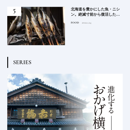
規開
北海道を豊かにした魚・ニシ
まり
ン。絶滅寸前から復活した理
リー
由とは？〈前編〉北海道の魚
FOOD
2022.1.24
を知る旅
S
E
R
I
E
S