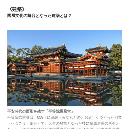
《建築》​​
国風文化の舞台となった建築とは？
平安時代の面影を残す「平等院鳳凰堂」
平等院の前身は、859年に源融（みなもとのとおる）がつくった別業
（べつごう・別荘）で、天皇の離宮となった後に藤原道長の所有と