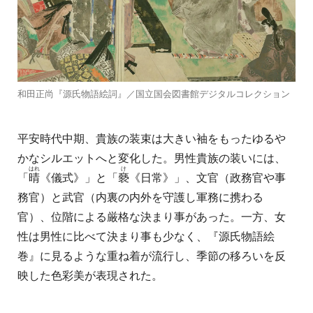
和田正尚『源氏物語絵詞』／国立国会図書館デジタルコレクション
平安時代中期、貴族の装束は大きい袖をもったゆるや
かなシルエットへと変化した。男性貴族の装いには、
はれ
け
「
晴
《儀式》」と「
褻
《日常》」、文官（政務官や事
務官）と武官（内裏の内外を守護し軍務に携わる
官）、位階による厳格な決まり事があった。一方、女
性は男性に比べて決まり事も少なく、『源氏物語絵
巻』に見るような重ね着が流行し、季節の移ろいを反
映した色彩美が表現された。