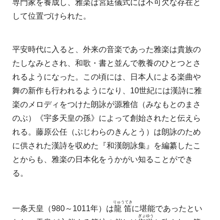
専門家を養成し、雅楽は宮廷儀式には不可欠な存在と
して位置づけられた。
平安時代に入ると、外来の音楽であった雅楽は貴族の
たしなみとされ、和歌・書と並んで教養のひとつとさ
れるようになった。この頃には、日本人による楽曲や
舞の新作も行われるようになり、10世紀には漢詩に雅
楽のメロディをつけた朗詠が源雅信（みなもとのまさ
のぶ）《宇多天皇の孫》によって創始されたと伝えら
れる。藤原公任（ぶじわらのきんとう）は朗詠のため
に供された漢詩を収めた『和漢朗詠集』を編纂したこ
とからも、雅楽の日本化をうかがい知ることができ
る。
りゅうてき
一条天皇（980～1011年）は
龍笛
に堪能であったとい
ぎょゆう