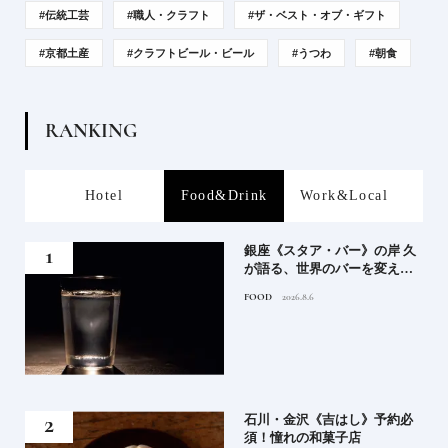
#伝統工芸
#職人・クラフト
#ザ・ベスト・オブ・ギフト
#京都土産
#クラフトビール・ビール
#うつわ
#朝食
R
A
N
K
I
N
G
Hotel
Food&Drink
Work&Local
P
規開
銀座《スタア・バー》の岸 久
けで
が語る、世界のバーを変えたN
ホテ
INJA ICE®とは？後編｜自ら
FOOD
2026.8.6
天然氷のつくり手へ
集団
石川・金沢《吉はし》予約必
掛け
須！憧れの和菓子店