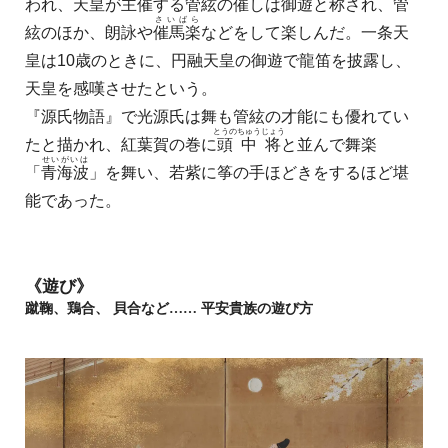
われ、天皇が主催する管絃の催しは
御遊
と称され、管
さいばら
絃のほか、朗詠や
催馬楽
などをして楽しんだ。一条天
皇は10歳のときに、円融天皇の御遊で龍笛を披露し、
天皇を感嘆させたという。
『源氏物語』で光源氏は舞も管絃の才能にも優れてい
とうのちゅうじょう
たと描かれ、紅葉賀の巻に
頭中将
と並んで舞楽
せいがいは
「
青海波
」を舞い、若紫に筝の手ほどきをするほど堪
能であった。
《遊び》
蹴鞠、鶏合、 貝合など…… 平安貴族の遊び方