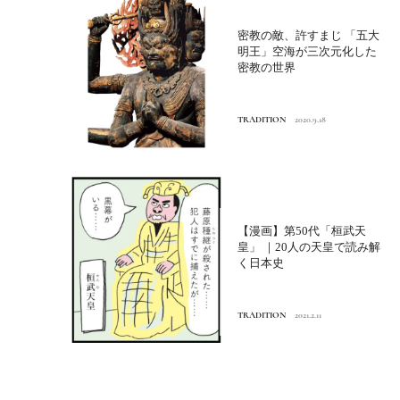
密教の敵、許すまじ 「五大
明王」空海が三次元化した
密教の世界
TRADITION
2020.9.18
【漫画】第50代「桓武天
皇」 ｜20人の天皇で読み解
く日本史
TRADITION
2021.2.11