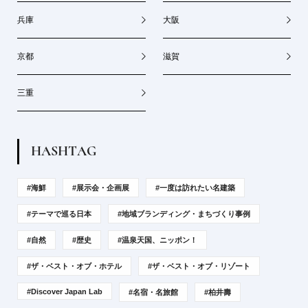
兵庫
大阪
京都
滋賀
三重
H
A
S
H
T
A
G
#海鮮
#展示会・企画展
#一度は訪れたい名建築
#テーマで巡る日本
#地域ブランディング・まちづくり事例
#自然
#歴史
#温泉天国、ニッポン！
#ザ・ベスト・オブ・ホテル
#ザ・ベスト・オブ・リゾート
#Discover Japan Lab
#名宿・名旅館
#柏井壽