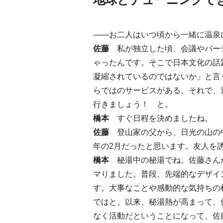
地球とチューニングで
――お二人はいつ頃から一緒に温泉
佐藤
私が独立した頃、会議やパー
ゃったんです。そこで日本文化の話
凝縮されているのではないか」と言
らではのサービスがある。それで、
行きましょう！ と。
橋本
すぐ日程を決めましたね。
佐藤
登山家の父から、日光の山の中
年の2月だったと思います。友人を
橋本
秘湯中の秘湯でね。佐藤さん
マりました。普段、先端的なデザイ
す。大事なことや感動的な気持ちの
ではと。以来、秘湯熱が高まって、
なく活動だということになって、佐