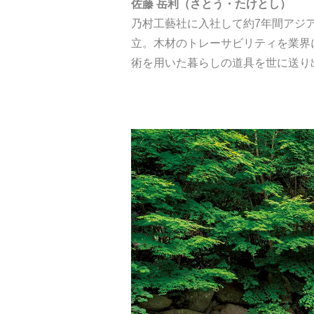
佐藤 岳利（さとう・たけとし）
乃村工藝社に入社して約7年間アジア
立。木材のトレーサビリティを業界
術を用いた暮らしの道具を世に送り