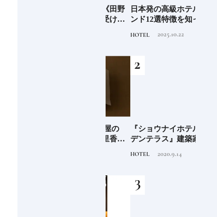
6年9月
新次元の塩づくり《田野
日本発の高級ホテルブラ
青森
」
屋塩二郎》現代に受け継
ンド12選特徴を知って、
「竹
がれる高知の“塩"スピリ
優雅なホテルステイを満
民芸
2025.7.30
2025.10.22
TRAVEL
HOTEL
FOOD
ット塩の道をゆく高知旅
喫｜ホテルブランド大解
｜中編
剖①
海士町
青森県弘前市 大阪屋の
『ショウナイホテル スイ
料理
、未
「竹流し」《福田里香の
デンテラス』建築家・坂
「一
前
民芸お菓子巡礼》
茂が手掛ける新しい庄内
2024.8.25
2020.9.14
FOOD
HOTEL
FOOD
の街づくりのシンボル