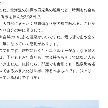
た。
たね。北海道の知床や鹿児島の離島など、時間もお金も
週末を挟んだ2泊3日で。
。大自然にまったく無防備な状態の裸で触れる。これが
MEMU EARTH HOT
きり自分の中に吸収して。
／メムアースホテル
的な建築と十勝の無
大自然の中にある温泉がいいですね。素っ裸で山や空を
2021.11.14
HOTEL
る自然を原体験でき
、無になっていく感覚があります。
棟貸しホテル
ス文化です。旅館に行くとヒエラルキーがなくなる最大
ば、子どももお年寄りも、大金持ちもそうではない人も
いきません。旅館なら、部屋でも食堂でも、温泉街も浴
スできる温泉文化は世界に誇るべきものです。我々は
っているわけです（笑）。