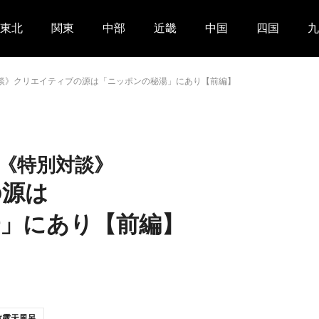
東北
関東
中部
近畿
中国
四国
九
談》クリエイティブの源は「ニッポンの秘湯」にあり【前編】
利《特別対談》
の源は
」にあり【前編】
露天風呂