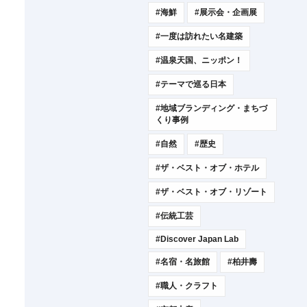
#海鮮
#展示会・企画展
#一度は訪れたい名建築
#温泉天国、ニッポン！
#テーマで巡る日本
#地域ブランディング・まちづ
くり事例
#自然
#歴史
#ザ・ベスト・オブ・ホテル
#ザ・ベスト・オブ・リゾート
#伝統工芸
#Discover Japan Lab
#名宿・名旅館
#柏井壽
#職人・クラフト