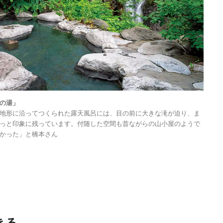
Discover Japan 202
号「木と生きる2026
2026.7.31
INFORMATION
の湯」
地形に沿ってつくられた露天風呂には、目の前に大きな滝が迫り、ま
っと印象に残っています。付随した空間も昔ながらの山小屋のようで
Ento ＜エントウ＞ 
かった」と橋本さん
地球と人が循環する
来の島の観光拠点〈
2021.8.29
HOTEL
編〉