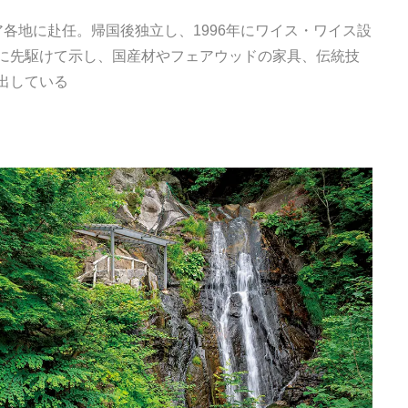
各地に赴任。帰国後独立し、1996年にワイス・ワイス設
に先駆けて示し、国産材やフェアウッドの家具、伝統技
出している
Traditi