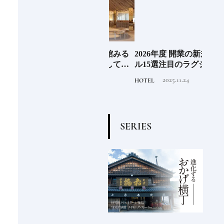
EL
《那須塩原市図書館みる
2026年度 開業の新規ホテ
料理
先進
る》森の中を散歩してい
ル15選注目のラグジュア
「山
垢な
るような図書空間
リーホテルや大都市の拠
2022.6.30
2025.11.24
TRAVEL
HOTEL
FOOD
る一
点となるシティホテルま
でご紹介【後編】
S
E
R
I
E
S