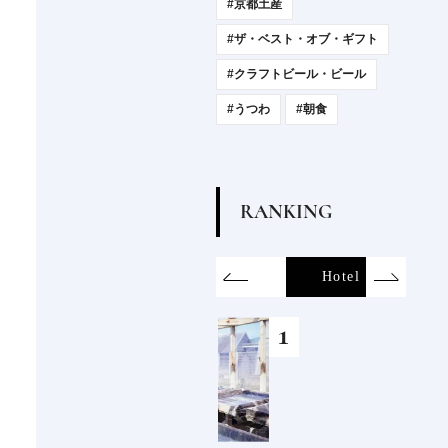
#京都土産
#ザ・ベスト・オブ・ギフト
#クラフトビール・ビール
#うつわ
#朝食
R
A
N
K
I
N
G
on
SDGs
All
Hotel
Food&Dri