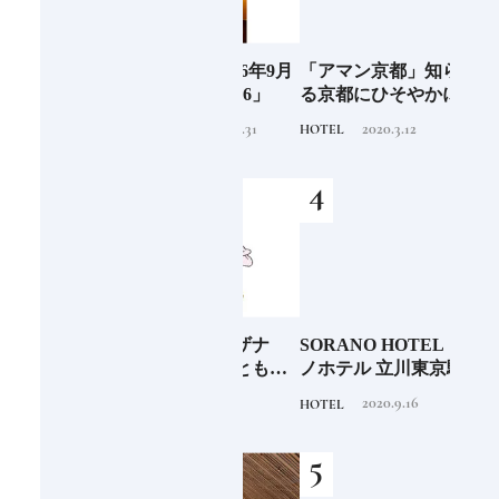
阪に
Discover Japan 2026年9月
「アマン京都」知られざ
ご当
ンド
号「木と生きる2026」
る京都にひそやかに息づ
ー究
くリゾート
せ！
2026.7.31
2020.3.12
INFORMATION
HOTEL
FOOD
少な
「伊邪那美神（イザナ
SORANO HOTEL ｜ソラ
銀座
“緑
ミ）」イザナギとともに
ノホテル 立川東京駅から
岸 
のあ
多くの神様を生み出す日
40分で行けるリゾートへ
を変え
2020.11.17
2020.9.16
TRADITION
HOTEL
FOOD
本人なら知っておきたい
【前編】
は？
ニッポンの神様名鑑
続け