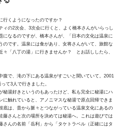
きる
《うめきた公園》大
に行くようになったのですか？
自然と人をつなぐラ
ティの2次会、3次会に行くと、よく橋本さんがいらっし
スケープが誕生
2022.6.11
TRAVEL
題になるのですが、橋本さんが、「日本の文化は温泉に
うのです。温泉には食があり、女将さんがいて、旅館な
近々「八丁の湯」に行きませんか？ とお話ししたら、
腹で、滝の下にある温泉がすごいと聞いていて。2001
誘って3人で行きました。
日本の都市は緑地が
が秘湯好きというのもあったけど、私も完全に秘湯にハ
い？都市開発のキーは
ンに触れていると、アノニマスな秘湯で原点回帰できま
化”にあり！｜みどり
2025.4.21
INFORMATION
るまちづくり①
根底は、昔から脈々とつながっている温泉文化にあるの
佐藤さんと次の場所を決めては秘湯へ。これは遊びでは
藤さんの名前「岳利」から「タケトラベル（正確にはタ