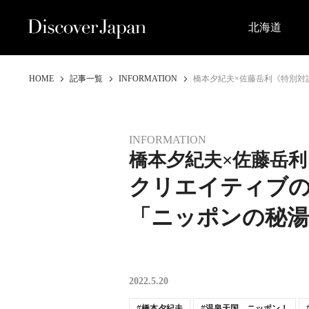
北海道
HOME
記事一覧
INFORMATION
橋本夕紀夫×佐藤岳利《特別対
INFORMATION
橋本夕紀夫×佐藤岳
クリエイティブ
「ニッポンの秘湯
2022.5.20
橋本夕紀夫
温泉天国、ニッポン！