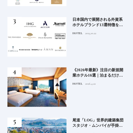
」実
日本国内で展開される外資系
の実
ホテルブランド13選特徴を知
ら知
って、優雅なホテルステイを
HOTEL
2025.10.22
神様
満喫｜ホテルブランド大解剖
⑦
い神
《2026年最新》注目の新規開
参拝
業ホテル16選｜泊まるだけで
特別！デザインが素敵なホテ
HOTEL
2026.4.22
ル
蒸留
尾道「LOG」世界的建築集団
たい
スタジオ・ムンバイが手掛け
た新空間 ～前編～