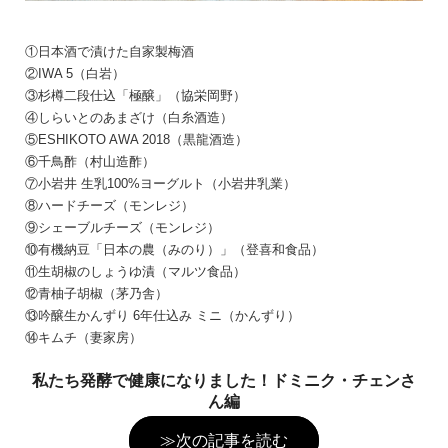
①日本酒で漬けた
自家製梅酒
②IWA 5
（白岩）
③杉樽二段仕込「極醸」
（協栄岡野）
④しらいとのあまざけ
（白糸酒造）
⑤ESHIKOTO AWA 2018
（黒龍酒造）
⑥千鳥酢
（村山造酢）
⑦小岩井
生乳100%ヨーグルト
（小岩井乳業）
⑧ハードチーズ（モンレジ）
⑨シェーブルチーズ（モンレジ）
⑩有機納豆「日本の農（みのり）」
（登喜和食品）
⑪生胡椒のしょうゆ漬
（マルツ食品）
⑫青柚子胡椒
（茅乃舎）
⑬吟醸生かんずり
6年仕込み ミニ
（かんずり）
⑭キムチ
（妻家房）
私たち発酵で健康になりました！ドミニク・チェンさ
ん編
≫次の記事を読む