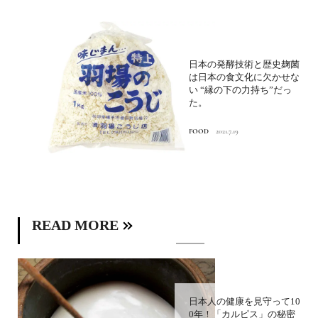
日本の発酵技術と歴史麹菌
は日本の食文化に欠かせな
い “縁の下の力持ち”だっ
た。
FOOD
2021.7.19
READ MORE
日本人の健康を見守って10
0年！「カルピス」の秘密