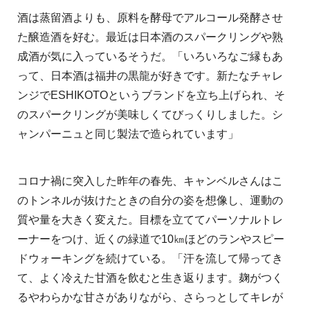
酒は蒸留酒よりも、原料を酵母でアルコール発酵させ
た醸造酒を好む。最近は日本酒のスパークリングや熟
成酒が気に入っているそうだ。「いろいろなご縁もあ
って、日本酒は福井の黒龍が好きです。新たなチャレ
ンジでESHIKOTOというブランドを立ち上げられ、そ
のスパークリングが美味しくてびっくりしました。シ
ャンパーニュと同じ製法で造られています」
コロナ禍に突入した昨年の春先、キャンベルさんはこ
のトンネルが抜けたときの自分の姿を想像し、運動の
質や量を大きく変えた。目標を立ててパーソナルトレ
ーナーをつけ、近くの緑道で10㎞ほどのランやスピー
ドウォーキングを続けている。「汗を流して帰ってき
て、よく冷えた甘酒を飲むと生き返ります。麹がつく
るやわらかな甘さがありながら、さらっとしてキレが