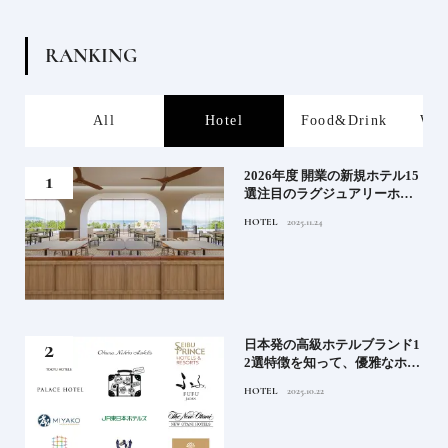
R
A
N
K
I
N
G
s
All
Hotel
Food&Drink
Wor
たい
2026年度 開業の新規ホテル15
行く
選注目のラグジュアリーホテ
ルや大都市の拠点となるシテ
HOTEL
2025.11.24
ィホテルまでご紹介【前編】
蒸留
日本発の高級ホテルブランド1
たい
2選特徴を知って、優雅なホテ
ルステイを満喫｜ホテルブラ
HOTEL
2025.10.22
ンド大解剖①