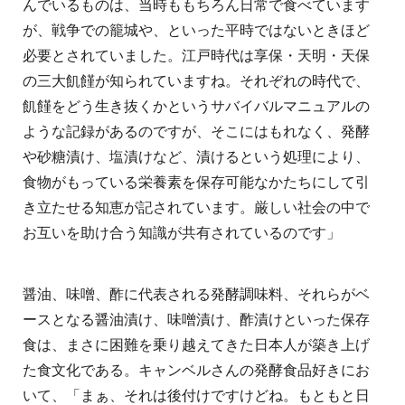
んでいるものは、当時ももちろん日常で食べています
が、戦争での籠城や、といった平時ではないときほど
必要とされていました。江戸時代は享保・天明・天保
の三大飢饉が知られていますね。それぞれの時代で、
飢饉をどう生き抜くかというサバイバルマニュアルの
ような記録があるのですが、そこにはもれなく、発酵
や砂糖漬け、塩漬けなど、漬けるという処理により、
食物がもっている栄養素を保存可能なかたちにして引
き立たせる知恵が記されています。厳しい社会の中で
お互いを助け合う知識が共有されているのです」
醤油、味噌、酢に代表される発酵調味料、それらがベ
ースとなる醤油漬け、味噌漬け、酢漬けといった保存
食は、まさに困難を乗り越えてきた日本人が築き上げ
た食文化である。キャンベルさんの発酵食品好きにお
いて、「まぁ、それは後付けですけどね。もともと日