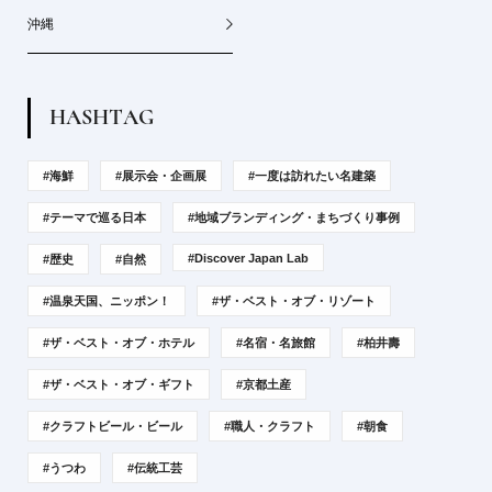
沖縄
H
A
S
H
T
A
G
#海鮮
#展示会・企画展
#一度は訪れたい名建築
#テーマで巡る日本
#地域ブランディング・まちづくり事例
#Discover Japan Lab
#歴史
#自然
#温泉天国、ニッポン！
#ザ・ベスト・オブ・リゾート
#ザ・ベスト・オブ・ホテル
#名宿・名旅館
#柏井壽
#ザ・ベスト・オブ・ギフト
#京都土産
#クラフトビール・ビール
#職人・クラフト
#朝食
#うつわ
#伝統工芸