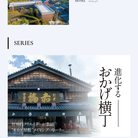
HOTEL
2019.4.6
S
E
R
I
E
S