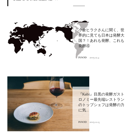
小倉ヒラクさんに聞く、世
界的に見ても日本は発酵大
国？！あれも発酵、これも
発酵④
FOOD
2019.12.4
『Kabi』目黒の発酵ガスト
ロノミー最先端レストラン
のトップシェフは発酵の力
に気...
FOOD
2019.11.15