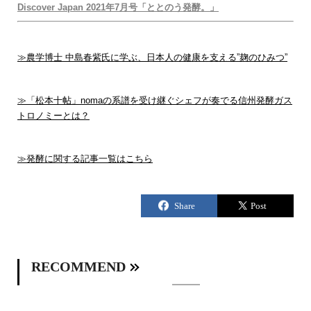
Discover Japan 2021年7月号「ととのう発酵。」
≫農学博士 中島春紫氏に学ぶ、日本人の健康を支える”麹のひみつ”
≫「松本十帖」nomaの系譜を受け継ぐシェフが奏でる信州発酵ガス
トロノミーとは？
≫発酵に関する記事一覧はこちら
RECOMMEND