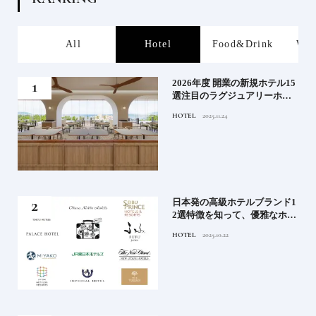
s
All
Hotel
Food&Drink
Wor
たい
2026年度 開業の新規ホテル15
行く
選注目のラグジュアリーホテ
ルや大都市の拠点となるシテ
HOTEL
2025.11.24
ィホテルまでご紹介【前編】
蒸留
日本発の高級ホテルブランド1
たい
2選特徴を知って、優雅なホテ
ルステイを満喫｜ホテルブラ
HOTEL
2025.10.22
ンド大解剖①