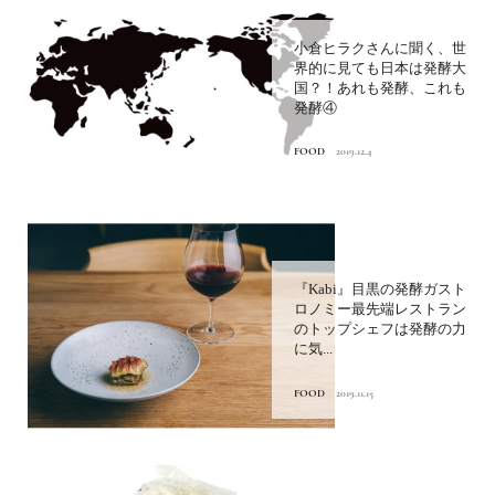
小倉ヒラクさんに聞く、世
界的に見ても日本は発酵大
国？！あれも発酵、これも
発酵④
FOOD
2019.12.4
『Kabi』目黒の発酵ガスト
ロノミー最先端レストラン
のトップシェフは発酵の力
に気...
FOOD
2019.11.15