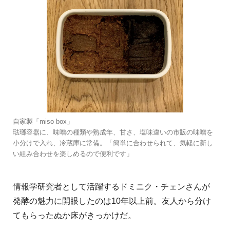
自家製「miso box」
琺瑯容器に、味噌の種類や熟成年、甘さ、塩味違いの市販の味噌を
小分けで入れ、冷蔵庫に常備。「簡単に合わせられて、気軽に新し
い組み合わせを楽しめるので便利です」
情報学研究者として活躍するドミニク・チェンさんが
発酵の魅力に開眼したのは10年以上前。友人から分け
てもらったぬか床がきっかけだ。