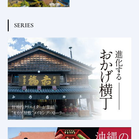
S
E
R
I
E
S