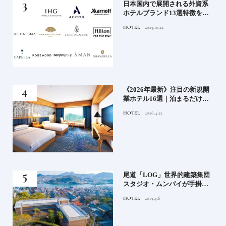
」実
日本国内で展開される外資系
の実
ホテルブランド13選特徴を知
ら知
って、優雅なホテルステイを
HOTEL
2025.10.22
神様
満喫｜ホテルブランド大解剖
⑦
い神
《2026年最新》注目の新規開
参拝
業ホテル16選｜泊まるだけで
特別！デザインが素敵なホテ
HOTEL
2026.4.22
ル
蒸留
尾道「LOG」世界的建築集団
たい
スタジオ・ムンバイが手掛け
た新空間 ～前編～
HOTEL
2019.4.6