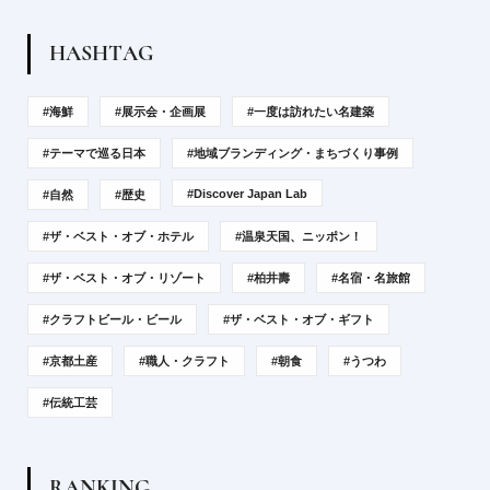
H
A
S
H
T
A
G
#海鮮
#展示会・企画展
#一度は訪れたい名建築
#テーマで巡る日本
#地域ブランディング・まちづくり事例
#Discover Japan Lab
#自然
#歴史
#ザ・ベスト・オブ・ホテル
#温泉天国、ニッポン！
#ザ・ベスト・オブ・リゾート
#柏井壽
#名宿・名旅館
#クラフトビール・ビール
#ザ・ベスト・オブ・ギフト
#京都土産
#職人・クラフト
#朝食
#うつわ
#伝統工芸
R
A
N
K
I
N
G