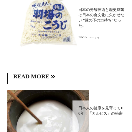
日本の発酵技術と歴史麹菌
は日本の食文化に欠かせな
い “縁の下の力持ち”だっ
た。
FOOD
2021.7.19
READ MORE
日本人の健康を見守って10
0年！「カルピス」の秘密