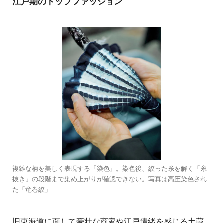
江戸期のトップファッション
複雑な柄を美しく表現する「染色」。染色後、絞った糸を解く「糸
抜き」の段階まで染め上がりが確認できない。写真は高圧染色され
た「竜巻絞」
旧東海道に面して豪壮な商家や江戸情緒を感じる土蔵