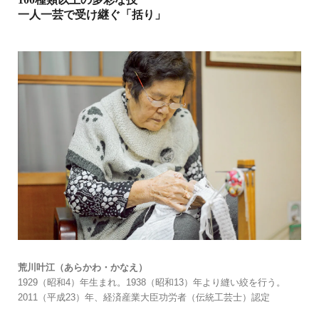
一人一芸で受け継ぐ「括り」
荒川叶江（あらかわ・かなえ）
1929（昭和4）年生まれ。1938（昭和13）年より縫い絞を行う。
2011（平成23）年、経済産業大臣功労者（伝統工芸士）認定