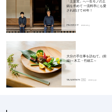
「土楽窯」へ一生モノの土
鍋を求めて 一流料亭にも愛
され続けて40年！
PRODUCT
2020.10.5
大分の手仕事を訪ねて。(前
編)～木工・竹細工～
TRADITION
2020.3.31