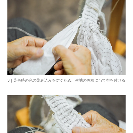
3｜染色時の色の染み込みを防ぐため、生地の両端に当て布を付ける