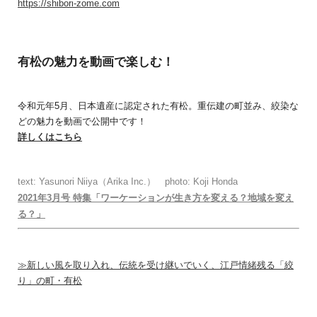
https://shibori-zome.com
有松の魅力を動画で楽しむ！
令和元年5月、日本遺産に認定された有松。重伝建の町並み、絞染な
どの魅力を動画で公開中です！
詳しくはこちら
text: Yasunori Niiya（Arika Inc.） photo: Koji Honda
2021年3月号 特集「ワーケーションが生き方を変える？地域を変え
る？」
≫新しい風を取り入れ、伝統を受け継いでいく、江戸情緒残る「絞
り」の町・有松