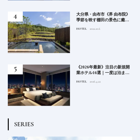
房》
大分県・由布市《界 由布院》
ブラ
季節を映す棚田の景色に癒さ
添
れる由布院の湯宿
HOTEL
2022.10.6
業》
《2026年最新》注目の新規開
ーも
業ホテル16選｜一度は泊まり
るま
たい都市型のラグジュアリー
HOTEL
2026.4.22
ホテル
S
E
R
I
E
S