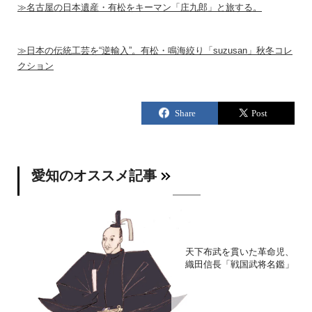
≫名古屋の日本遺産・有松をキーマン「庄九郎」と旅する。
≫日本の伝統工芸を“逆輸入”。有松・鳴海絞り「suzusan」秋冬コレ
クション
愛知のオススメ記事
天下布武を貫いた革命児、
織田信長「戦国武将名鑑」