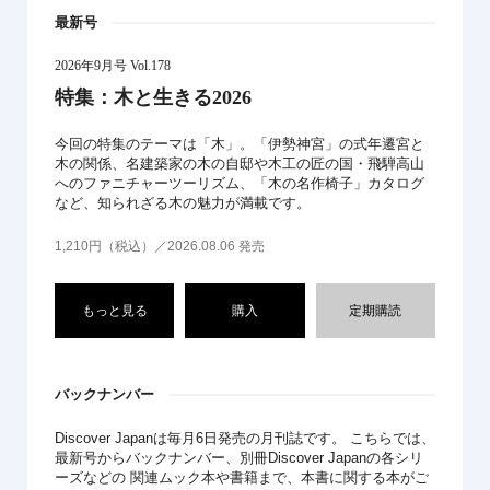
最新号
2026年9月号 Vol.178
特集：木と生きる2026
今回の特集のテーマは「木」。「伊勢神宮」の式年遷宮と
木の関係、名建築家の木の自邸や木工の匠の国・飛騨高山
へのファニチャーツーリズム、「木の名作椅子」カタログ
など、知られざる木の魅力が満載です。
1,210円（税込）／2026.08.06 発売
もっと見る
購入
定期購読
バックナンバー
Discover Japanは毎月6日発売の月刊誌です。 こちらでは、
最新号からバックナンバー、別冊Discover Japanの各シリ
ーズなどの 関連ムック本や書籍まで、本書に関する本がご