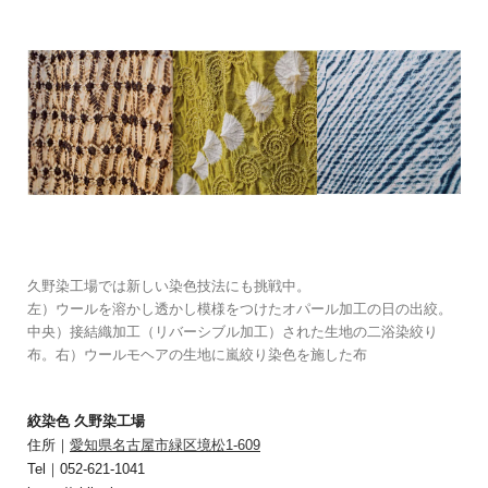
久野染工場では新しい染色技法にも挑戦中。
左）ウールを溶かし透かし模様をつけたオパール加工の日の出絞。
中央）接結織加工（リバーシブル加工）された生地の二浴染絞り
布。右）ウールモヘアの生地に嵐絞り染色を施した布
絞染色 久野染工場
住所｜
愛知県名古屋市緑区境松1-609
Tel｜052-621-1041