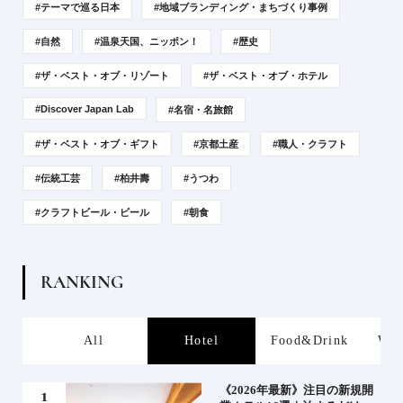
#テーマで巡る日本
#地域ブランディング・まちづくり事例
#自然
#温泉天国、ニッポン！
#歴史
#ザ・ベスト・オブ・リゾート
#ザ・ベスト・オブ・ホテル
#Discover Japan Lab
#名宿・名旅館
#ザ・ベスト・オブ・ギフト
#京都土産
#職人・クラフト
#伝統工芸
#柏井壽
#うつわ
#クラフトビール・ビール
#朝食
R
A
N
K
I
N
G
s
All
Hotel
Food&Drink
Wor
業》
《2026年最新》注目の新規開