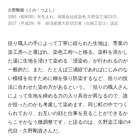
久野剛資（くの・つよし）
1955（昭和30）年生まれ。有限会社絞染色 久野染工場CEO。
2017（平成29）年、経済産業大臣功労者（伝統工芸士）認定
括り職人の手によって丁寧に絞られた生地は、専業の
染工房へと運ばれ、染色工程へと移る。染料を溶かし
た湯に生地を浸けて染める「浸染め」が行われるのが
一般的だ。また、たとえば三浦絞であればにじみのな
い模様を出すために糊を張り防染するなど、括りの技
法に合わせた染め方があるという。「括りの職人さん
によって生地を締める力の入り具合が異なるので、誰
が括ったのかも考慮して染めます。同じ町の中でつく
られており、お互いの顔と仕事を見ることができるか
らこそかなう微調整です」と語るのは、久野染工場の4
代目・久野剛資さんだ。