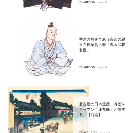
TRADITION
2021.5.8
秀吉の右腕であり夜盗の親
玉？蜂須賀正勝「戦国武将
名鑑」
TRADITION
2021.5.18
名古屋の日本遺産・有松を
キーマン「庄九郎」と旅す
る。【前編】
TRAVEL
2020.9.25