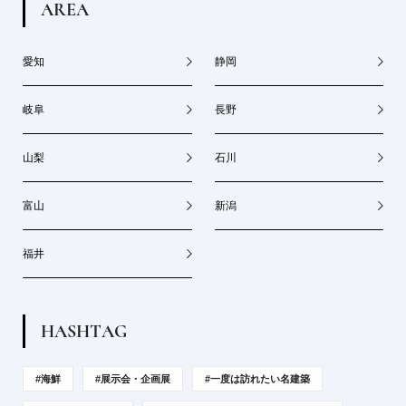
A
R
E
A
愛知
静岡
岐阜
長野
山梨
石川
富山
新潟
福井
H
A
S
H
T
A
G
#海鮮
#展示会・企画展
#一度は訪れたい名建築