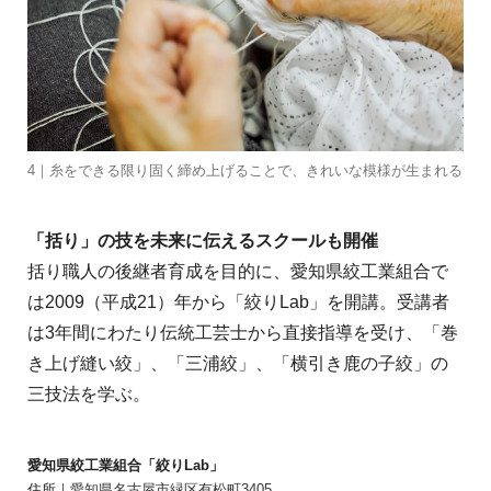
4｜糸をできる限り固く締め上げることで、きれいな模様が生まれる
「括り」の技を未来に伝えるスクールも開催
括り職人の後継者育成を目的に、愛知県絞工業組合で
は2009（平成21）年から「絞りLab」を開講。受講者
は3年間にわたり伝統工芸士から直接指導を受け、「巻
き上げ縫い絞」、「三浦絞」、「横引き鹿の子絞」の
三技法を学ぶ。
愛知県絞工業組合「絞りLab」
住所｜
愛知県名古屋市緑区有松町3405