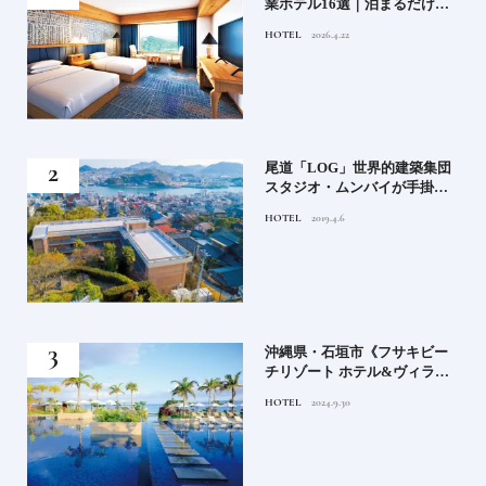
業ホテル16選｜泊まるだけで
特別！デザインが素敵なホテ
HOTEL
2026.4.22
ル
」占
尾道「LOG」世界的建築集団
る氏
スタジオ・ムンバイが手掛け
てお
た新空間 ～前編～
HOTEL
2019.4.6
鑑
）」
沖縄県・石垣市《フサキビー
正義
チリゾート ホテル&ヴィラ
てお
ズ》石垣島のビーチリゾート
HOTEL
2024.9.30
鑑
でゆるりと島時間を楽しむ