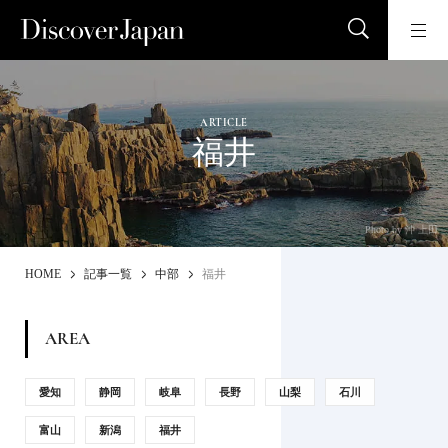
ARTICLE
福井
Photo by 沖 上田
HOME
記事一覧
中部
福井
AREA
愛知
静岡
岐阜
長野
山梨
石川
富山
新潟
福井