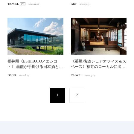
水と祈りの巡り旅
した⼯...
TRAVEL
2022.11.27
ART
2022.9.15
福井県《ESHIKOTO／エシコ
《菱屋 街道シェアオフィス＆ス
ト》 黒龍が手掛ける日本酒と食
ペース》福井のローカルに出合
を愉しむテーマパー...
える場所
FOOD
2022.8.27
TRAVEL
2022.5.14
1
2