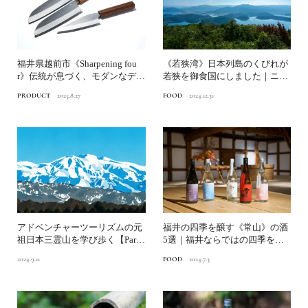
福井県越前市《Sharpening fou
《若狭湾》日本列島のくびれが
r》伝統が息づく、モダンなデザ
若狭を御食国にしました｜ニッ
インの包...
ポンの魚が美味しい理由
PRODUCT
2025.8.27
FOOD
2024.12.31
アドベンチャーツーリズムの元
福井の四季を醸す《常山》の酒
祖日本三霊山を学び歩く【Part
5選｜福井ならではの四季を表
3｜白山】
現する酒蔵へ【後編】
2024.9.11
FOOD
2024.7.3