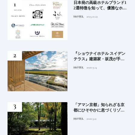
屋塩
日本発の高級ホテルブランド1
る高
2選特徴を知って、優雅なホテ
道を
ルステイを満喫｜ホテルブラ
HOTEL
2025.10.22
ンド大解剖①
竹流
『ショウナイホテル スイデン
菓子
テラス』建築家・坂茂が手掛
ける新しい庄内の街づくりの
HOTEL
2020.9.14
シンボル
月号
「アマン京都」知られざる京
都にひそやかに息づくリゾー
ト
HOTEL
2020.3.12