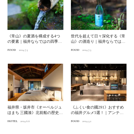
《常山》の夏酒を構成する4つ
世代を超えて日々深化する《常
の要素｜福井ならではの四季を
山》の酒造り｜福井ならではの
表現する酒蔵へ【中編】
四季を表現する酒蔵へ【前...
FOOD
2024.7.3
FOOD
2024.7.3
福井県・坂井市《オーベルジュ
《ふくい食の國291》おすすめ
ほまち 三國湊》北前船の歴史を
の福井グルメ5選！｜アンテナ
感じる分散型宿泊施設｜...
ショップが推す美味しい...
HOTEL
2024.6.6
FOOD
2024.5.2