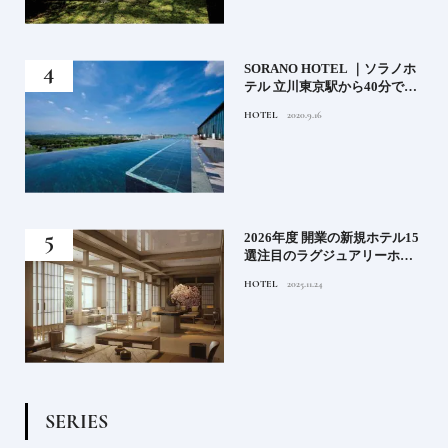
）」
SORANO HOTEL ｜ソラノホ
神様
テル 立川東京駅から40分で行
って
けるリゾートへ【前編】
HOTEL
2020.9.16
名鑑
る》
2026年度 開業の新規ホテル15
うな
選注目のラグジュアリーホテ
ルや大都市の拠点となるシテ
HOTEL
2025.11.24
ィホテルまでご紹介【後編】
S
E
R
I
E
S