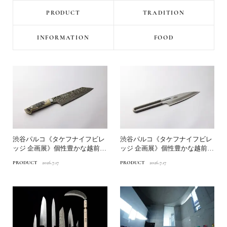
PRODUCT
TRADITION
INFORMATION
FOOD
渋谷パルコ《タケフナイフビレ
渋谷パルコ《タケフナイフビレ
ッジ 企画展》個性豊かな越前打
ッジ 企画展》個性豊かな越前打
刃物、大解剖後編｜文化...
刃物、大解剖前編｜三徳...
PRODUCT
2026.7.17
PRODUCT
2026.7.17