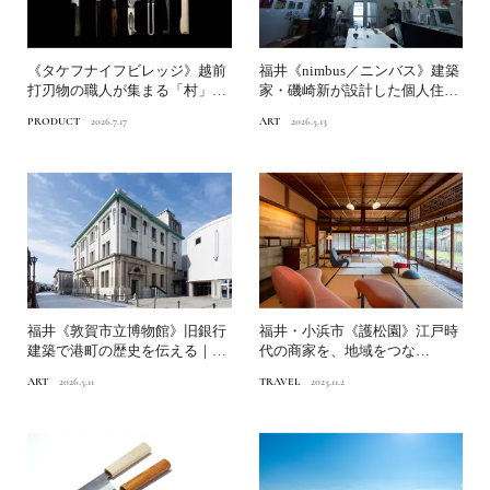
《タケフナイフビレッジ》越前
福井《nimbus／ニンバス》建築
打刃物の職人が集まる「村」と
家・磯崎新が設計した個人住宅
は？｜渋谷パルコ「タケフ...
｜体験できる近現代...
PRODUCT
2026.7.17
ART
2026.5.13
福井《敦賀市立博物館》旧銀行
福井・小浜市《護松園》江戸時
建築で港町の歴史を伝える｜体
代の商家を、地域をつな
験できる近現代名建築
ぐ“場”にアップデート｜日本
ART
2026.5.11
TRAVEL
2025.11.2
の...