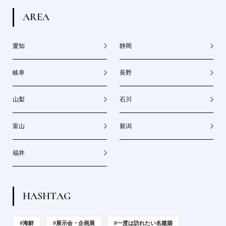
A
R
E
A
愛知
静岡
岐阜
長野
山梨
石川
富山
新潟
福井
H
A
S
H
T
A
G
#海鮮
#展示会・企画展
#一度は訪れたい名建築