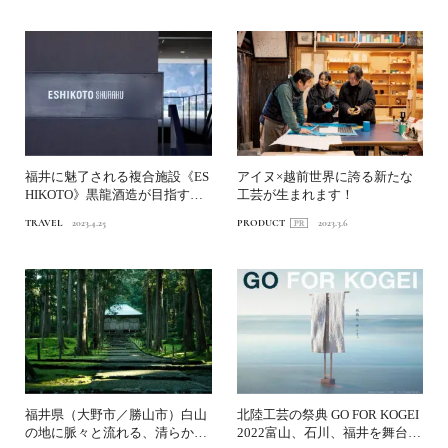
福井に魅了される複合施設《ES
アイヌ×越前世界に誇る新たな
HIKOTO》黒龍酒造が目指す未
工芸が生まれます！
来の観光【中編】
TRAVEL
2023.4.25
PRODUCT
2023.3.6
福井県（大野市／勝山市）白山
北陸⼯芸の祭典 GO FOR KOGEI
の地に脈々と流れる、清らかな
2022富山、石川、福井を舞台に