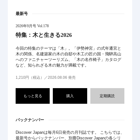
最新号
2026年9月号 Vol.178
特集：木と生きる2026
今回の特集のテーマは「木」。「伊勢神宮」の式年遷宮と
木の関係、名建築家の木の自邸や木工の匠の国・飛騨高山
へのファニチャーツーリズム、「木の名作椅子」カタログ
など、知られざる木の魅力が満載です。
1,210円（税込）／2026.08.06 発売
もっと見る
購入
定期購読
バックナンバー
Discover Japanは毎月6日発売の月刊誌です。 こちらでは、
最新号からバックナンバー、別冊Discover Japanの各シリ