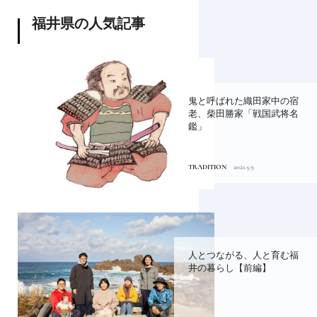
福井県の人気記事
鬼と呼ばれた織田家中の宿
老、柴田勝家「戦国武将名
鑑」
TRADITION
2021.5.9
人とつながる、人と育む福
井の暮らし【前編】