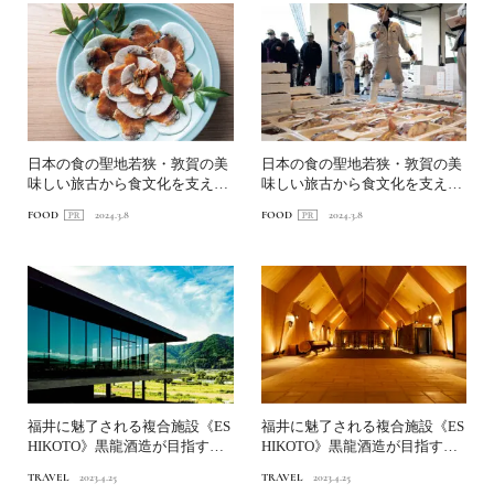
日本の食の聖地若狭・敦賀の美
日本の食の聖地若狭・敦賀の美
味しい旅古から食文化を支えて
味しい旅古から食文化を支えて
きたルーツの地へ｜後編
きたルーツの地へ｜前編
FOOD
2024.3.8
FOOD
2024.3.8
福井に魅了される複合施設《ES
福井に魅了される複合施設《ES
HIKOTO》黒龍酒造が目指す未
HIKOTO》黒龍酒造が目指す未
来の観光【前編】
来の観光【後編】
TRAVEL
2023.4.25
TRAVEL
2023.4.25