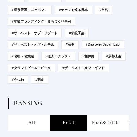
#温泉天国、ニッポン！
#テーマで巡る日本
#自然
#地域ブランディング・まちづくり事例
#ザ・ベスト・オブ・リゾート
#伝統工芸
#Discover Japan Lab
#ザ・ベスト・オブ・ホテル
#歴史
#名宿・名旅館
#職人・クラフト
#柏井壽
#京都土産
#クラフトビール・ビール
#ザ・ベスト・オブ・ギフト
#うつわ
#朝食
R
A
N
K
I
N
G
s
All
Hotel
Food&Drink
Wor