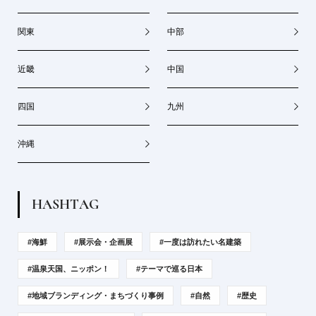
関東
中部
近畿
中国
四国
九州
沖縄
H
A
S
H
T
A
G
#海鮮
#展示会・企画展
#一度は訪れたい名建築
#温泉天国、ニッポン！
#テーマで巡る日本
#地域ブランディング・まちづくり事例
#自然
#歴史