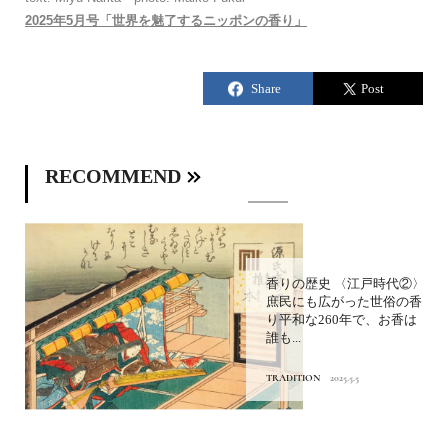
2025年5月号「世界を魅了するニッポンの香り」
RECOMMEND
香りの歴史 〈江戸時代②〉
庶民にも広がった世俗の香
り平和な260年で、お香は
誰も...
TRADITION
2025.5.5