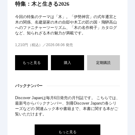
特集：木と生きる2026
今回の特集のテーマは「木」。「伊勢神宮」の式年遷宮と
木の関係、名建築家の木の自邸や木工の匠の国・飛騨高山
へのファニチャーツーリズム、「木の名作椅子」カタログ
など、知られざる木の魅力が満載です。
1,210円（税込）／2026.08.06 発売
もっと見る
購入
定期購読
バックナンバー
Discover Japanは毎月6日発売の月刊誌です。 こちらでは、
最新号からバックナンバー、別冊Discover Japanの各シリ
ーズなどの 関連ムック本や書籍まで、本書に関する本がご
覧いただけます。
もっと見る