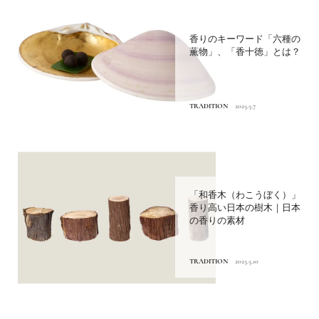
香りのキーワード「六種の
薫物」、「香十徳」とは？
TRADITION
2025.5.7
「和香木（わこうぼく）」
香り高い日本の樹木｜日本
の香りの素材
TRADITION
2025.5.10