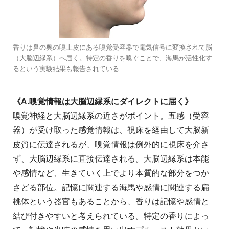
香りは鼻の奥の嗅上皮にある嗅覚受容器で電気信号に変換されて脳
（大脳辺縁系）へ届く。特定の香りを嗅ぐことで、海馬が活性化す
るという実験結果も報告されている
《A.嗅覚情報は大脳辺縁系にダイレクトに届く》
嗅覚神経と大脳辺縁系の近さがポイント。五感（受容
器）が受け取った感覚情報は、視床を経由して大脳新
皮質に伝達されるが、嗅覚情報は例外的に視床を介さ
ず、大脳辺縁系に直接伝達される。大脳辺縁系は本能
や感情など、生きていく上でより本質的な部分をつか
さどる部位。記憶に関連する海馬や感情に関連する扁
桃体という器官もあることから、香りは記憶や感情と
結び付きやすいと考えられている。特定の香りによっ