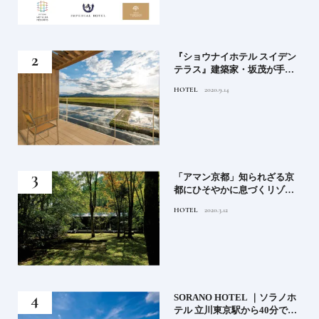
竹流
『ショウナイホテル スイデン
菓子
テラス』建築家・坂茂が手掛
ける新しい庄内の街づくりの
HOTEL
2020.9.14
シンボル
月号
「アマン京都」知られざる京
都にひそやかに息づくリゾー
ト
HOTEL
2020.3.12
）」
SORANO HOTEL ｜ソラノホ
神様
テル 立川東京駅から40分で行