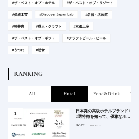
#ザ・ベスト・オブ・ホテル
#ザ・ベスト・オブ・リゾート
#Discover Japan Lab
#伝統工芸
#名宿・名旅館
#柏井壽
#職人・クラフト
#京都土産
#ザ・ベスト・オブ・ギフト
#クラフトビール・ビール
#うつわ
#朝食
R
A
N
K
I
N
G
s
All
Hotel
Food&Drink
Wor
屋塩
日本発の高級ホテルブランド1
る高
2選特徴を知って、優雅なホテ
道を
ルステイを満喫｜ホテルブラ
HOTEL
2025.10.22
ンド大解剖①