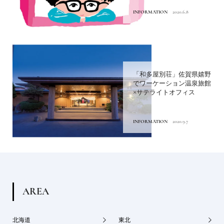
INFORMATION
2020.6.8
「和多屋別荘」佐賀県嬉野
でワーケーション温泉旅館
×サテライトオフィス
INFORMATION
2020.9.7
A
R
E
A
北海道
東北