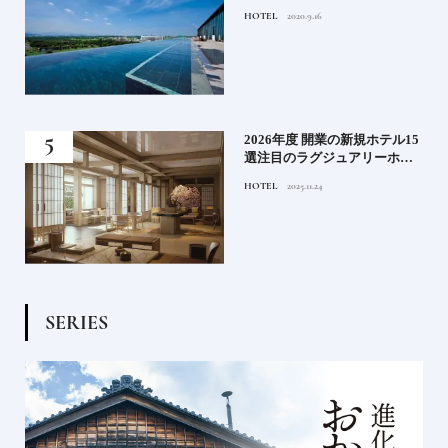
って
けるリゾートへ【前編】
HOTEL
2020.9.16
名鑑
る》
2026年度 開業の新規ホテル15
うな
選注目のラグジュアリーホテ
ルや大都市の拠点となるシテ
HOTEL
2025.11.24
ィホテルまでご紹介【後編】
S
E
R
I
E
S