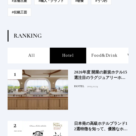
#京都土産
#職人・クラフト
#朝食
#うつわ
#伝統工芸
R
A
N
K
I
N
G
s
All
Hotel
Food&Drink
Wor
たい
2026年度 開業の新規ホテル15
行く
選注目のラグジュアリーホテ
ルや大都市の拠点となるシテ
HOTEL
2025.11.24
ィホテルまでご紹介【前編】
蒸留
日本発の高級ホテルブランド1
たい
2選特徴を知って、優雅なホテ
ルステイを満喫｜ホテルブラ