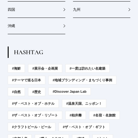
四国
九州
沖縄
H
A
S
H
T
A
G
#海鮮
#展示会・企画展
#一度は訪れたい名建築
#テーマで巡る日本
#地域ブランディング・まちづくり事例
#Discover Japan Lab
#自然
#歴史
#ザ・ベスト・オブ・ホテル
#温泉天国、ニッポン！
#ザ・ベスト・オブ・リゾート
#柏井壽
#名宿・名旅館
#クラフトビール・ビール
#ザ・ベスト・オブ・ギフト