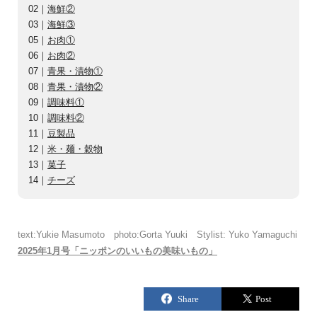
02｜
海鮮②
03｜
海鮮③
05｜
お肉①
06｜
お肉②
07｜
青果・漬物①
08｜
青果・漬物②
09｜
調味料①
10｜
調味料②
11｜
豆製品
12｜
米・麺・穀物
13｜
菓子
14｜
チーズ
text:Yukie Masumoto photo:Gorta Yuuki Stylist: Yuko Yamaguchi
2025年1月号「ニッポンのいいもの美味いもの」