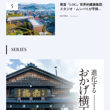
蒸留
尾道「LOG」世界的建築集団
たい
スタジオ・ムンバイが手掛け
た新空間 ～前編～
HOTEL
2019.4.6
S
E
R
I
E
S