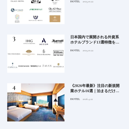
HOTEL
2025.10.22
ンド大解剖①
」実
日本国内で展開される外資系
の実
ホテルブランド13選特徴を知
ら知
って、優雅なホテルステイを
HOTEL
2025.10.22
神様
満喫｜ホテルブランド大解剖
⑦
い神
《2026年最新》注目の新規開
参拝
業ホテル16選｜泊まるだけで
特別！デザインが素敵なホテ
HOTEL
2026.4.22
ル