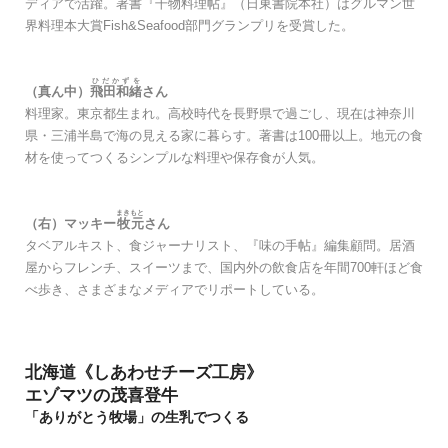
ディアで活躍。著書『干物料理帖』（日東書院本社）はグルマン世
界料理本大賞Fish&Seafood部門グランプリを受賞した。
ひだかずを
（真ん中）
飛田和緒
さん
料理家。東京都生まれ。高校時代を長野県で過ごし、現在は神奈川
県・三浦半島で海の見える家に暮らす。著書は100冊以上。地元の食
材を使ってつくるシンプルな料理や保存食が人気。
まきもと
（右）マッキー
牧元
さん
タベアルキスト、食ジャーナリスト、『味の手帖』編集顧問。居酒
屋からフレンチ、スイーツまで、国内外の飲食店を年間700軒ほど食
べ歩き、さまざまなメディアでリポートしている。
北海道《しあわせチーズ工房》
エゾマツの茂喜登牛
「ありがとう牧場」の生乳でつくる