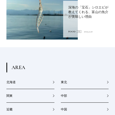
深海の「宝石」シロエビが
教えてくれる、富山の魚介
が美味しい理由
FOOD
2023.2.20
A
R
E
A
北海道
東北
関東
中部
近畿
中国