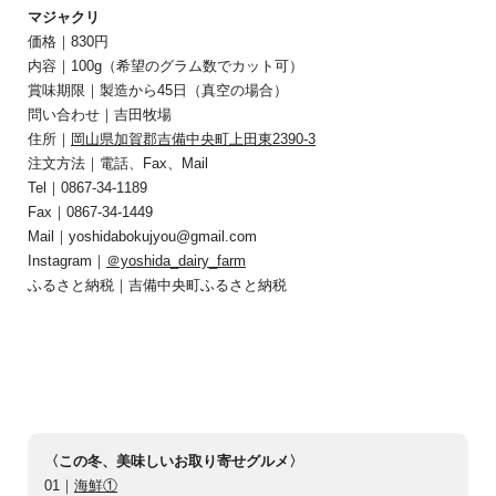
マジャクリ
価格｜830円
内容｜100g（希望のグラム数でカット可）
賞味期限｜製造から45日（真空の場合）
問い合わせ｜吉田牧場
住所｜
岡山県加賀郡吉備中央町上田東2390-3
注文方法｜電話、Fax、Mail
Tel｜0867-34-1189
Fax｜0867-34-1449
Mail｜yoshidabokujyou@gmail.com
Instagram｜
＠yoshida_dairy_farm
ふるさと納税｜吉備中央町ふるさと納税
〈この冬、美味しいお取り寄せグルメ〉
01｜
海鮮①