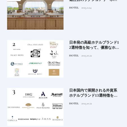
ルや大都市の拠点となるシテ
HOTEL
2025.11.24
ィホテルまでご紹介【前編】
蒸留
日本発の高級ホテルブランド1
たい
2選特徴を知って、優雅なホテ
ルステイを満喫｜ホテルブラ
HOTEL
2025.10.22
ンド大解剖①
」実
日本国内で展開される外資系
の実
ホテルブランド13選特徴を知
ら知
って、優雅なホテルステイを
HOTEL
2025.10.22
神様
満喫｜ホテルブランド大解剖
⑦