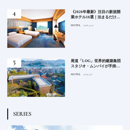
い神
《2026年最新》注目の新規開
参拝
業ホテル16選｜泊まるだけで
特別！デザインが素敵なホテ
HOTEL
2026.4.22
ル
蒸留
尾道「LOG」世界的建築集団
たい
スタジオ・ムンバイが手掛け
た新空間 ～前編～
HOTEL
2019.4.6
S
E
R
I
E
S