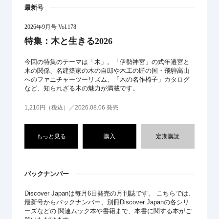
最新号
2026年9月号 Vol.178
特集：木と生きる2026
今回の特集のテーマは「木」。「伊勢神宮」の式年遷宮と
木の関係、名建築家の木の自邸や木工の匠の国・飛騨高山
へのファニチャーツーリズム、「木の名作椅子」カタログ
など、知られざる木の魅力が満載です。
1,210円（税込）／2026.08.06 発売
もっと見る
購入
定期購読
バックナンバー
Discover Japanは毎月6日発売の月刊誌です。 こちらでは、
最新号からバックナンバー、別冊Discover Japanの各シリ
ーズなどの 関連ムック本や書籍まで、本書に関する本がご