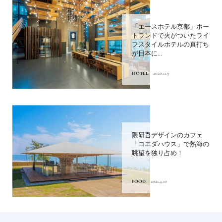
「エースホテル京都」ポー
トランドで火がついたライ
フスタイルホテルの真打ち
が日本に...
HOTEL
2020.11.9
隈研吾デザインのカフェ
「コエダハウス」で熱海の
眺望を独り占め！
FOOD
2021.4.10