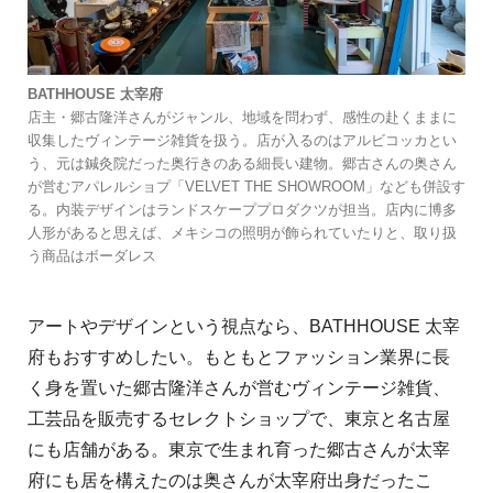
BATHHOUSE 太宰府
店主・郷古隆洋さんがジャンル、地域を問わず、感性の赴くままに
収集したヴィンテージ雑貨を扱う。店が入るのはアルビコッカとい
う、元は鍼灸院だった奥行きのある細長い建物。郷古さんの奥さん
が営むアパレルショプ「VELVET THE SHOWROOM」なども併設す
る。内装デザインはランドスケーププロダクツが担当。店内に博多
人形があると思えば、メキシコの照明が飾られていたりと、取り扱
う商品はボーダレス
アートやデザインという視点なら、BATHHOUSE 太宰
府もおすすめしたい。もともとファッション業界に長
く身を置いた郷古隆洋さんが営むヴィンテージ雑貨、
工芸品を販売するセレクトショップで、東京と名古屋
にも店舗がある。東京で生まれ育った郷古さんが太宰
府にも居を構えたのは奥さんが太宰府出身だったこ