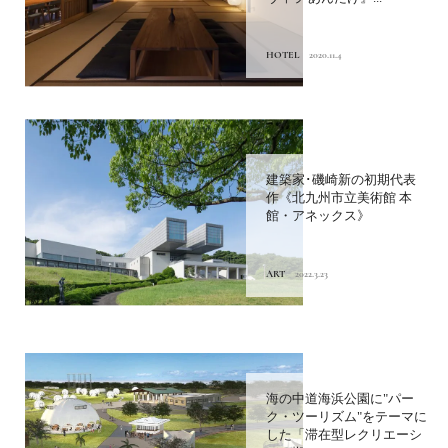
HOTEL
2020.11.4
建築家･磯崎新の初期代表
作《北九州市立美術館 本
館・アネックス》
ART
2022.3.23
海の中道海浜公園に"パー
ク・ツーリズム"をテーマに
した「滞在型レクリエーシ