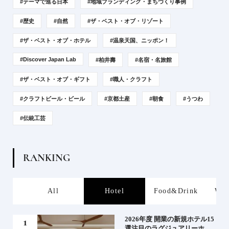
#テーマで巡る日本
#地域ブランディング・まちづくり事例
#歴史
#自然
#ザ・ベスト・オブ・リゾート
#ザ・ベスト・オブ・ホテル
#温泉天国、ニッポン！
#Discover Japan Lab
#柏井壽
#名宿・名旅館
#ザ・ベスト・オブ・ギフト
#職人・クラフト
#クラフトビール・ビール
#京都土産
#朝食
#うつわ
#伝統工芸
R
A
N
K
I
N
G
s
All
Hotel
Food&Drink
Wor
たい
2026年度 開業の新規ホテル15
行く
選注目のラグジュアリーホテ