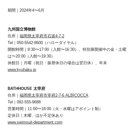
期間｜2024年4〜6月
九州国立博物館
住所｜
福岡県太宰府市石坂4-7-2
Tel｜050-5542-8600（ハローダイヤル）
開館時間｜9:30〜17:00（入館〜16:30）、特別展開催中の金・土曜
は〜20:00（入館〜19:30）
休館日｜月曜（祝日・振替休日の場合は翌日休）、年末
www.kyuhaku.jp
BATHHOUSE 太宰府
住所｜
福岡県太宰府市宰府2-7-6 ALBICOCCA
Tel｜092-555-9688
営業時間｜11:00〜18:00（火・水曜はアポイント制）
定休日｜木曜、ほか不定休あり
www.swimsuit-department.com