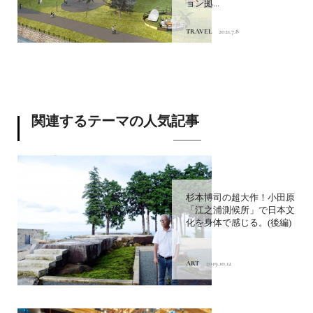
ョン拠...
TRAVEL
2021.7.8
関連するテーマの人気記事
杉本博司の超大作！小田原
「江之浦測候所」で日本文
化を身体で感じる。(後編)
ART
2019.10.12