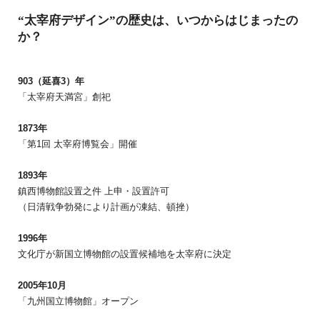
“太宰府デザイン”の歴史は、いつからはじまったの
か？
903（延喜3）年
「太宰府天満宮」創祀
1873年
「第1回 太宰府博覧会」開催
1893年
鎮西博物館設置之件 上申・設置許可
（日清戦争勃発により計画が凍結、頓挫）
1996年
文化庁が新国立博物館の設置候補地を太宰府に決定
2005年10月
「九州国立博物館」オープン