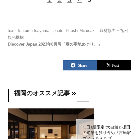
１
２
３
４
５
text: Tsutomu Isayama photo: Hiroshi Mizusaki 取材協力＝九州
観光機構
Discover Japan 2023年8月号「夏の聖地めぐり。」
福岡のオススメ記事
"1日1組限定"大自然と棚田
の絶景を独り占め『古民家
ヴィラ あんたげ』...