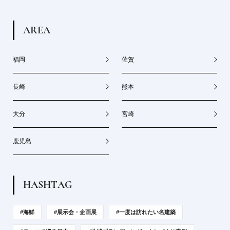
A
R
E
A
福岡
佐賀
長崎
熊本
大分
宮崎
鹿児島
H
A
S
H
T
A
G
#海鮮
#展示会・企画展
#一度は訪れたい名建築