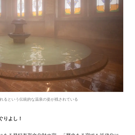
「ワンダートランク
挑戦日本の地域を世
旅先へ！後編｜欧米
2025.6.19
INFORMATION
裕層に向けた“3つの
レンジ”
れるという伝統的な温泉の姿が残されている
ぐりよし！