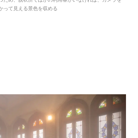
かって見える景色を収める
Ento ＜エントウ＞ 
地球と人が循環する
来の島の観光拠点〈
2021.8.29
HOTEL
編〉
日本の都市は緑地が
い？都市開発のキーは
化”にあり！｜みどり
2025.4.21
INFORMATION
るまちづくり①