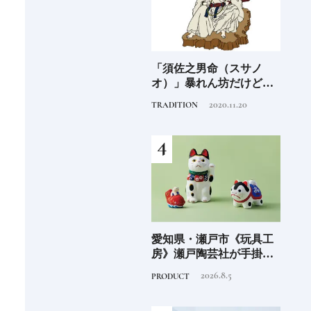
海士町
「須佐之男命（スサノ
沖縄県・石垣市《フサキ
青森
、未
オ）」暴れん坊だけど頭
ビーチリゾート ホテル&
「竹
前
がよく正義感が強い日本
ヴィラズ》石垣島のビー
民芸
2020.11.20
2024.9.30
TRADITION
HOTEL
FOOD
人なら知っておきたいニ
チリゾートでゆるりと島
ッポンの神様名鑑
時間を楽しむ
少な
愛知県・瀬戸市《玩具工
大分県・由布市《界 由布
《SW
“緑
房》瀬戸陶芸社が手掛け
院》季節を映す棚田の景
ーツ
のあ
る新ブランドいまの暮ら
色に癒される由布院の湯
がけ
2026.8.5
2022.10.6
PRODUCT
HOTEL
TRAVE
しに寄り添う、郷土玩具
宿
施設