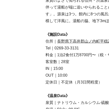
泉質のよさで知られる信州・渋温泉
伴って湯船が端に追いやられること
す」。源泉は3つ。館内に8つの風呂
模して洋風に。湯船の脇、地下3m
《施設Data》
住所｜
長野県下高井郡山ノ内町平穏2
Tel｜0269-33-3131
料金｜1泊2食付1万8700円〜（
客室数｜28室
IN｜15:00
OUT｜10:00
定休日｜不定休（月3日間程度）
《温泉Data》
泉質｜ナトリウム・カルシウム-硫