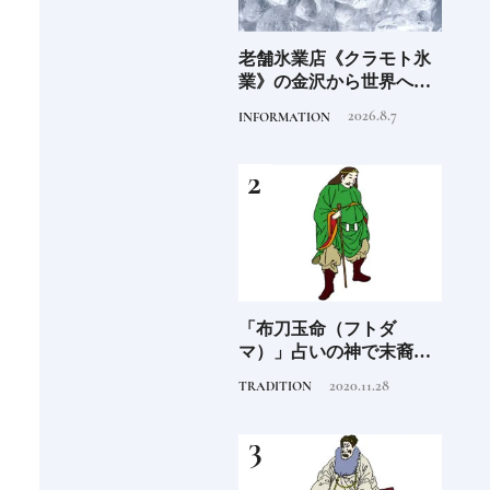
6年9月
老舗氷業店《クラモト氷
《2026年最新》注目の新
銀座
」
業》の金沢から世界への
規開業ホテル16選｜泊ま
岸 
挑戦
るだけで特別！デザイン
を変え
2026.8.7
2026.4.22
INFORMATION
HOTEL
FOOD
が素敵なホテル
は？
つく
阪に
「布刀玉命（フトダ
尾道「LOG」世界的建築
石川
ンド
マ）」占いの神で末裔は
集団スタジオ・ムンバイ
約必
祭祀を司る氏族となる日
が手掛けた新空間 ～前編
2020.11.28
2019.4.6
TRADITION
HOTEL
FOOD
本人なら知っておきたい
～
ニッポンの神様名鑑