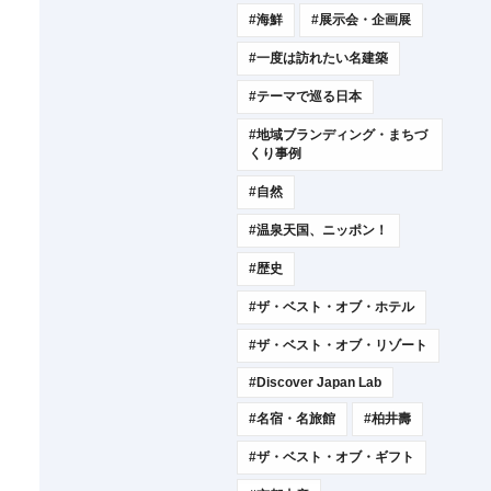
#海鮮
#展示会・企画展
#一度は訪れたい名建築
#テーマで巡る日本
#地域ブランディング・まちづ
くり事例
#自然
#温泉天国、ニッポン！
#歴史
#ザ・ベスト・オブ・ホテル
#ザ・ベスト・オブ・リゾート
#Discover Japan Lab
#名宿・名旅館
#柏井壽
#ザ・ベスト・オブ・ギフト