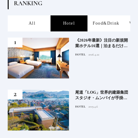
R
A
N
K
I
N
G
s
All
Hotel
Food&Drink
Wor
業》
《2026年最新》注目の新規開
業ホテル16選｜泊まるだけで
特別！デザインが素敵なホテ
HOTEL
2026.4.22
ル
」占
尾道「LOG」世界的建築集団
る氏
スタジオ・ムンバイが手掛け
てお
た新空間 ～前編～
HOTEL
2019.4.6
鑑