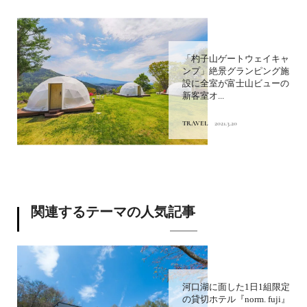
「杓子山ゲートウェイキャ
ンプ」絶景グランピング施
設に全室が富士山ビューの
新客室オ...
TRAVEL
2021.3.20
関連するテーマの人気記事
河口湖に面した1日1組限定
の貸切ホテル『norm. fuji』