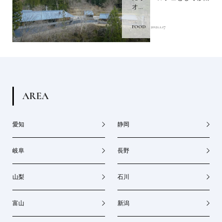
オ...
FOOD
2021.1.17
A
R
E
A
愛知
静岡
岐阜
長野
山梨
石川
富山
新潟