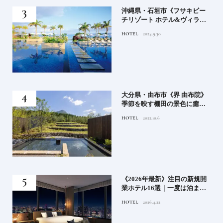
）」
沖縄県・石垣市《フサキビー
正義
チリゾート ホテル&ヴィラ
てお
ズ》石垣島のビーチリゾート
HOTEL
2024.9.30
鑑
でゆるりと島時間を楽しむ
房》
大分県・由布市《界 由布院》
ブラ
季節を映す棚田の景色に癒さ
添
れる由布院の湯宿
HOTEL
2022.10.6
業》
《2026年最新》注目の新規開
ーも
業ホテル16選｜一度は泊まり
るま
たい都市型のラグジュアリー
HOTEL
2026.4.22
ホテル