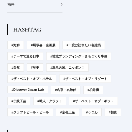
福井
H
A
S
H
T
A
G
#海鮮
#展示会・企画展
#一度は訪れたい名建築
#テーマで巡る日本
#地域ブランディング・まちづくり事例
#自然
#歴史
#温泉天国、ニッポン！
#ザ・ベスト・オブ・ホテル
#ザ・ベスト・オブ・リゾート
#Discover Japan Lab
#名宿・名旅館
#柏井壽
#伝統工芸
#職人・クラフト
#ザ・ベスト・オブ・ギフト
#クラフトビール・ビール
#京都土産
#うつわ
#朝食