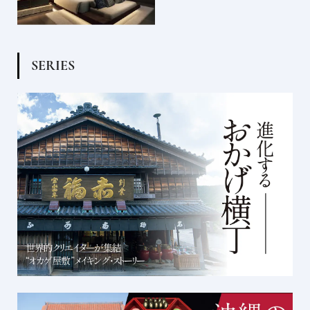
S
E
R
I
E
S