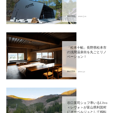
HOTEL
2020.7.21
「松本十帖」長野県松本市
の浅間温泉街を丸ごとリノ
ベーション！
HOTEL
2021.3.2
谷口英司シェフ率いるL'évo
＜レヴォ＞が富山県利賀村
にオーベルジュとして移転