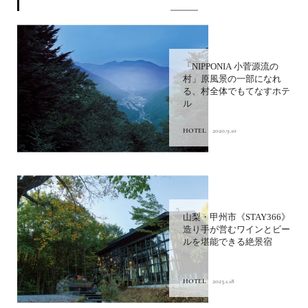
「NIPPONIA 小菅源流の
村」原風景の一部になれ
る、村全体でもてなすホテ
ル
HOTEL
2020.9.10
山梨・甲州市《STAY366》
造り手が営むワインとビー
ルを堪能できる絶景宿
HOTEL
2023.1.18