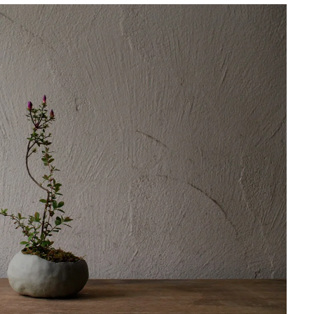
Ento ＜エントウ＞ 
地球と人が循環する
来の島の観光拠点〈
2021.8.29
HOTEL
編〉
《うめきた公園》大
自然と人をつなぐラ
スケープが誕生
2022.6.11
TRAVEL