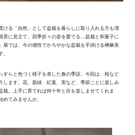
置ける「自然」として盆栽を暮らしに取り入れる方も増
情景に見立て、四季折々の姿を愛でる…盆栽と和菓子に
」展では、今の感性でかろやかな盆栽を手掛ける榊麻美
日本の都市は緑地が
い？都市開発のキーは
す。
化”にあり！｜みどり
2025.4.21
INFORMATION
るまちづくり①
っすらと色づく様子を表した春の季語。今回は、桜など
介します。花、新緑、紅葉、実など、季節ごとに楽しみ
盆栽。上手に育てれば何十年と目を楽しませてくれま
始めてみませんか。
MEMU EARTH HOT
／メムアースホテル
的な建築と十勝の無