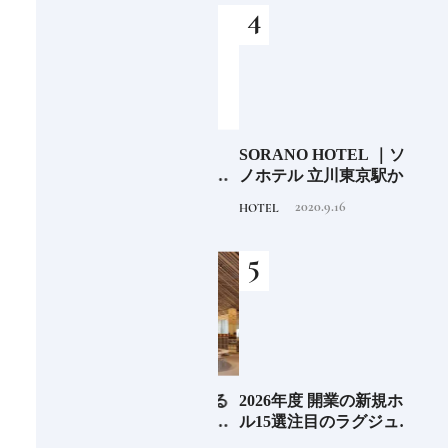
少な
「伊邪那美神（イザナ
SORANO HOTEL ｜ソラ
銀座
“緑
ミ）」イザナギとともに
ノホテル 立川東京駅から
岸 
のあ
多くの神様を生み出す日
40分で行けるリゾートへ
を変え
2020.11.17
2020.9.16
TRADITION
HOTEL
FOOD
本人なら知っておきたい
【前編】
は？
ニッポンの神様名鑑
続け
EL
《那須塩原市図書館みる
2026年度 開業の新規ホテ
料理
先進
る》森の中を散歩してい
ル15選注目のラグジュア
「山
垢な
るような図書空間
リーホテルや大都市の拠