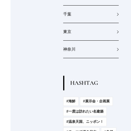
千葉
東京
神奈川
H
A
S
H
T
A
G
#海鮮
#展示会・企画展
#一度は訪れたい名建築
#温泉天国、ニッポン！