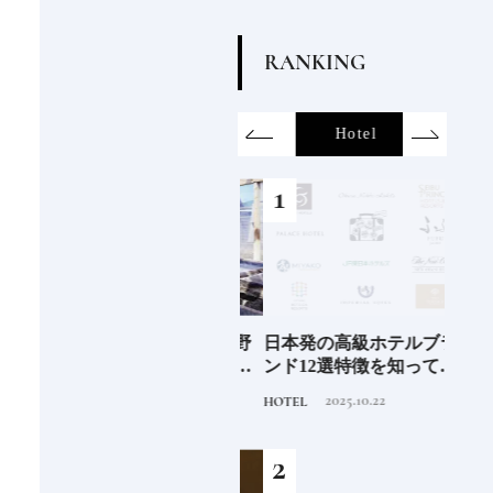
R
A
N
K
I
N
G
on
SDGs
All
Hotel
Food&Dri
6年9月
新次元の塩づくり《田野
日本発の高級ホテルブラ
青森
」
屋塩二郎》現代に受け継
ンド12選特徴を知って、
「竹
がれる高知の“塩"スピリ
優雅なホテルステイを満
民芸
2025.7.30
2025.10.22
TRAVEL
HOTEL
FOOD
ット塩の道をゆく高知旅
喫｜ホテルブランド大解
｜中編
剖①