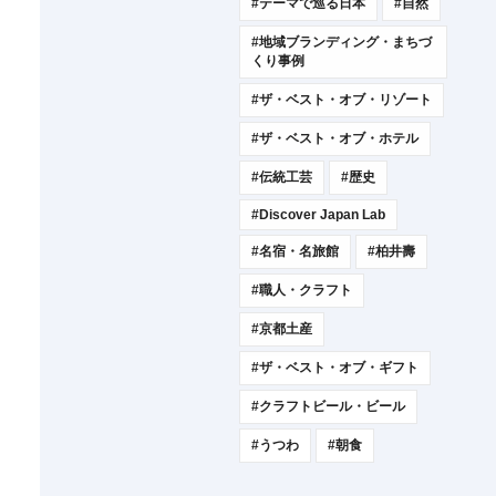
#テーマで巡る日本
#自然
#地域ブランディング・まちづ
くり事例
#ザ・ベスト・オブ・リゾート
#ザ・ベスト・オブ・ホテル
#伝統工芸
#歴史
#Discover Japan Lab
#名宿・名旅館
#柏井壽
#職人・クラフト
#京都土産
#ザ・ベスト・オブ・ギフト
#クラフトビール・ビール
#うつわ
#朝食