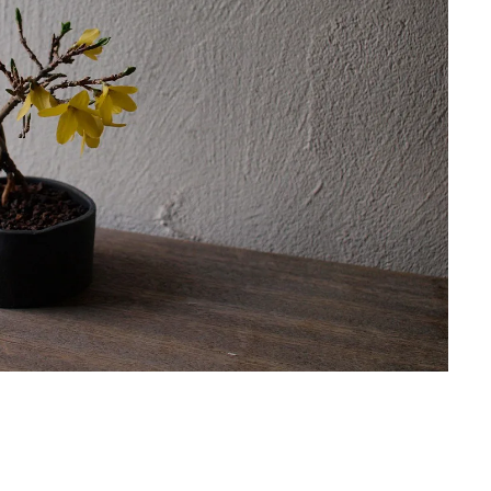
Traditi
Discover Japan 202
号「木と生きる2026
2026.7.31
INFORMATION