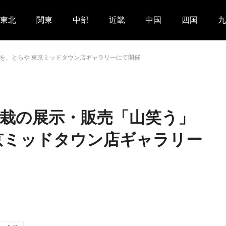
東北
関東
中部
近畿
中国
四国
九
を、とらや 東京ミッドタウン店ギャラリーにて開催
栽の展示・販売「山笑う」
京ミッドタウン店ギャラリー