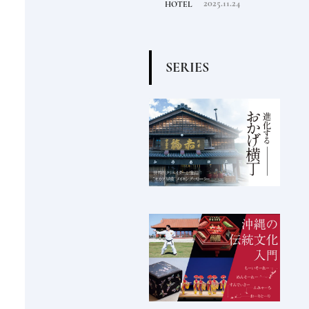
2022.6.30
2025.11.24
TRAVEL
HOTEL
FOOD
る一
点となるシティホテルま
でご紹介【後編】
S
E
R
I
E
S