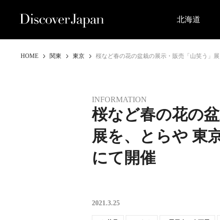
北海道
HOME
関東
東京
桜など春の花の盆栽の展示・販売「山笑う」展
INFORMATION
桜など春の花の盆
展を、とらや 東
にて開催
2021.3.25