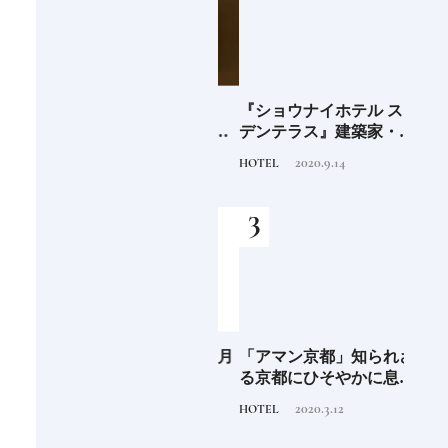
海士町
青森県弘前市 大阪屋の
『ショウナイホテル スイ
料理
、未
「竹流し」《福田里香の
デンテラス』建築家・坂
「一
前
民芸お菓子巡礼》
茂が手掛ける新しい庄内
2024.8.25
2020.9.14
FOOD
HOTEL
FOOD
の街づくりのシンボル
阪に
Discover Japan 2026年9月
「アマン京都」知られざ
ご当
ンド
号「木と生きる2026」
る京都にひそやかに息づ
ー究
くリゾート
せ！
2026.7.31
2020.3.12
INFORMATION
HOTEL
FOOD