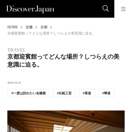
HOME
近畿
京都
京都迎賓館ってどんな場所？しつらえの美意識に迫る。
TRAVEL
京都迎賓館ってどんな場所？しつらえの美
意識に迫る。
2019.10.12
一度は訪れたい名建築
伝統工芸
茶道
華道