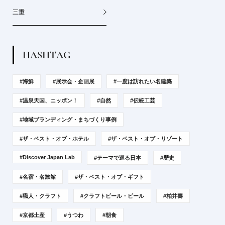
三重
H
A
S
H
T
A
G
#海鮮
#展示会・企画展
#一度は訪れたい名建築
#温泉天国、ニッポン！
#自然
#伝統工芸
#地域ブランディング・まちづくり事例
#ザ・ベスト・オブ・ホテル
#ザ・ベスト・オブ・リゾート
#Discover Japan Lab
#テーマで巡る日本
#歴史
#名宿・名旅館
#ザ・ベスト・オブ・ギフト
#職人・クラフト
#クラフトビール・ビール
#柏井壽
#京都土産
#うつわ
#朝食