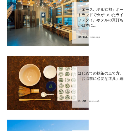
「エースホテル京都」ポー
トランドで火がついたライ
フスタイルホテルの真打ち
が日本に...
HOTEL
2020.11.9
はじめての抹茶の点て方。
「お点前に必要な道具」編
FOOD
2020.11.18