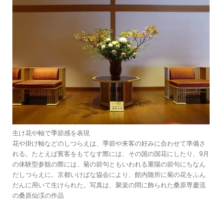
生け花や軸で季節感を表現
花や掛け軸などのしつらえは、季節や来客の好みに合わせて準備さ
れる。たとえば賓客をもてなす際には、その国の国花にしたり、9月
の体験型参観の際には、菊の節句ともいわれる重陽の節句にちなん
だしつらえに。京都いけばな協会により、館内随所に菊の花をふん
だんに用いて生けられた。写真は、聚楽の間に飾られた桑原専慶流
の桑原仙渓の作品