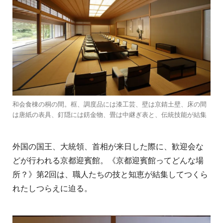
和会食棟の桐の間。框、調度品には漆工芸、壁は京錆土壁、床の間
は唐紙の表具、釘隠には錺金物、畳は中継ぎ表と、伝統技能が結集
外国の国王、大統領、首相が来日した際に、歓迎会な
どが行われる京都迎賓館。《京都迎賓館ってどんな場
所？》第2回は、職人たちの技と知恵が結集してつくら
れたしつらえに迫る。