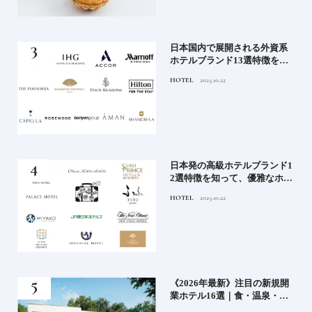
《寒
日本国内で展開される外資系
ワー
ホテルブランド13選特徴を知
って、優雅なホテルステイを
HOTEL
2025.10.22
満喫｜ホテルブランド大解剖
⑦
ル15
日本発の高級ホテルブランド1
ホテ
2選特徴を知って、優雅なホテ
シテ
ルステイを満喫｜ホテルブラ
HOTEL
2025.10.22
編】
ンド大解剖①
どち
《2026年最新》注目の新規開
ルー
業ホテル16選｜食・温泉・リ
ゾートの最前線