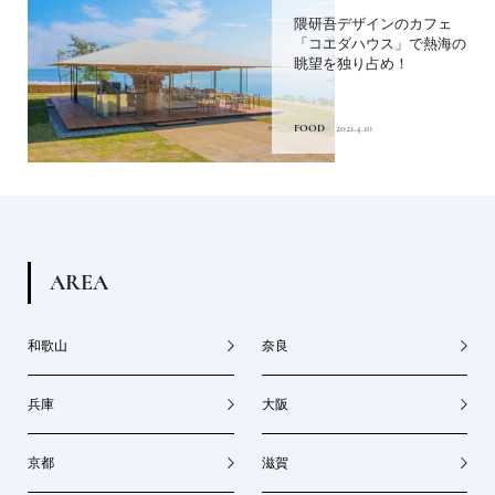
隈研吾デザインのカフェ
「コエダハウス」で熱海の
眺望を独り占め！
FOOD
2021.4.10
A
R
E
A
和歌山
奈良
兵庫
大阪
京都
滋賀