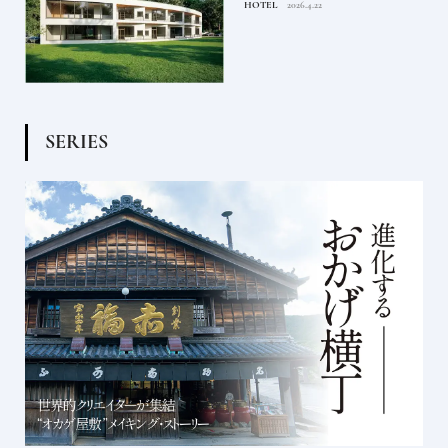
HOTEL
2026.4.22
S
E
R
I
E
S