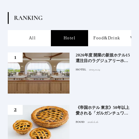
R
A
N
K
I
N
G
s
All
Hotel
Food&Drink
Wor
る》
2026年度 開業の新規ホテル15
うな
選注目のラグジュアリーホテ
ルや大都市の拠点となるシテ
HOTEL
2025.11.24
ィホテルまでご紹介【前編】
れる
《帝国ホテル 東京》50年以上
高御
愛される「ガルガンチュワ」
」日
のブルーベリーパイ｜一流ホ
FOOD
2026.6.16
ニッ
テルの美味しいスイーツ