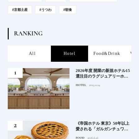
#京都土産
#うつわ
#朝食
R
A
N
K
I
N
G
s
All
Hotel
Food&Drink
Wor
る》
2026年度 開業の新規ホテル15
うな
選注目のラグジュアリーホテ
ルや大都市の拠点となるシテ
HOTEL
2025.11.24
ィホテルまでご紹介【前編】
れる
《帝国ホテル 東京》50年以上
高御
愛される「ガルガンチュワ」
」日
のブルーベリーパイ｜一流ホ
FOOD
2026.6.16