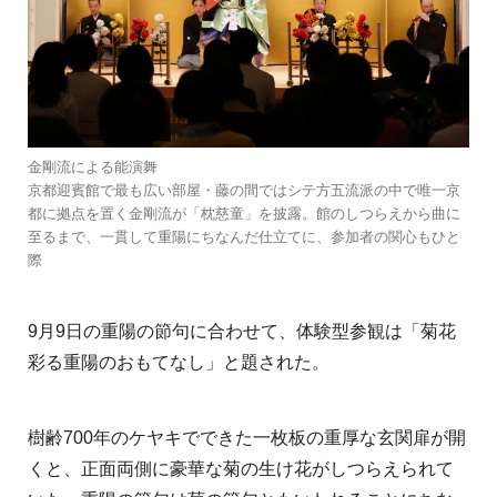
金剛流による能演舞
京都迎賓館で最も広い部屋・藤の間ではシテ方五流派の中で唯一京
都に拠点を置く金剛流が「枕慈童」を披露。館のしつらえから曲に
至るまで、一貫して重陽にちなんだ仕立てに、参加者の関心もひと
際
9月9日の重陽の節句に合わせて、体験型参観は「菊花
彩る重陽のおもてなし」と題された。
樹齢700年のケヤキでできた一枚板の重厚な玄関扉が開
くと、正面両側に豪華な菊の生け花がしつらえられて