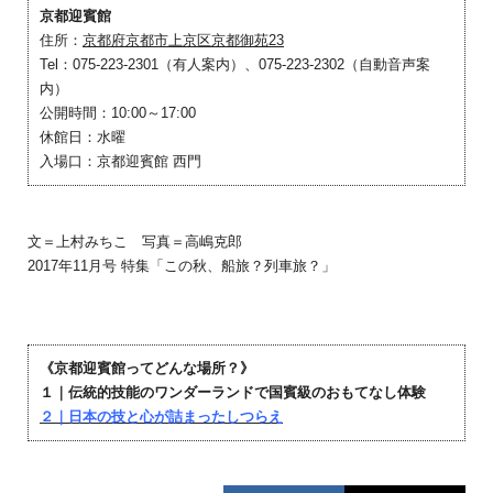
京都迎賓館
住所：
京都府京都市上京区京都御苑23
Tel：075-223-2301（有人案内）、075-223-2302（自動音声案
内）
公開時間：10:00～17:00
休館日：水曜
入場口：京都迎賓館 西門
文＝上村みちこ 写真＝高嶋克郎
2017年11月号 特集「この秋、船旅？列車旅？」
《京都迎賓館ってどんな場所？》
１｜伝統的技能のワンダーランドで国賓級のおもてなし体験
２｜日本の技と心が詰まったしつらえ