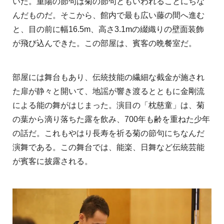
いた。重陽の節句は菊の節句ともいわれることにちな
んだものだ。そこから、館内で最も広い藤の間へ進む
と、目の前に幅16.5m、高さ3.1mの綴織りの壁面装飾
が飛び込んできた。この部屋は、賓客の晩餐室だ。
部屋には舞台もあり、伝統技能の繊細な截金が施され
た扉が静々と開いて、地謡が響き渡るとともに金剛流
による能の舞がはじまった。演目の「枕慈童」は、菊
の葉から滴り落ちた露を飲み、700年も齢を重ねた少年
の話だ。これもやはり長寿を祈る菊の節句にちなんだ
演舞である。この舞台では、能楽、日舞など伝統芸能
が賓客に披露される。