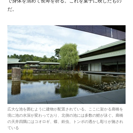
で身体を清めて長寿を祈る。これを菓子に映したもの
だ。
広大な池を囲むように建物が配置されている。ここに架かる廊橋を
境に池の水深が変わっており、北側の池には多数の鯉が泳ぐ。廊橋
の天井四隅にはコオロギ、蝶、鈴虫、トンボの透かし彫りが施され
ている