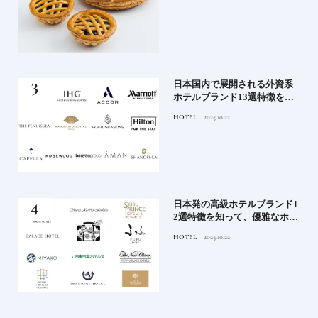
ニッ
テルの美味しいスイーツ
《寒
日本国内で展開される外資系
ワー
ホテルブランド13選特徴を知
って、優雅なホテルステイを
HOTEL
2025.10.22
満喫｜ホテルブランド大解剖
⑦
ル15
日本発の高級ホテルブランド1
ホテ
2選特徴を知って、優雅なホテ
シテ
ルステイを満喫｜ホテルブラ
HOTEL
2025.10.22
編】
ンド大解剖①