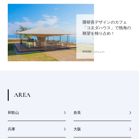
隈研吾デザインのカフェ
「コエダハウス」で熱海の
眺望を独り占め！
FOOD
2021.4.10
A
R
E
A
和歌山
奈良
兵庫
大阪