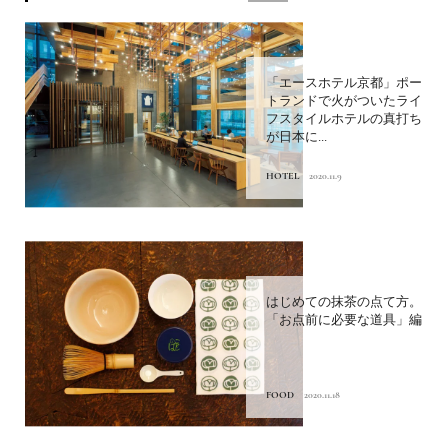
「エースホテル京都」ポー
トランドで火がついたライ
フスタイルホテルの真打ち
が日本に...
HOTEL
2020.11.9
はじめての抹茶の点て方。
「お点前に必要な道具」編
FOOD
2020.11.18