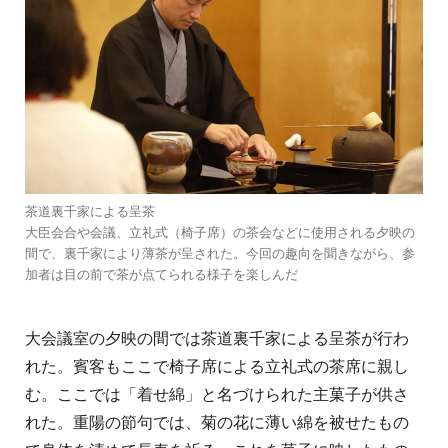
茶道裏千家による呈茶
大臣会合や会議、立礼式（椅子席）の茶会などに使用される夕映の
間で、裏千家により薄茶が呈された。今回の趣向を聞きながら、参
加者は目の前で茶が点てられる様子を楽しんだ
大会議室の夕映の間では茶道裏千家による呈茶が行わ
れた。賓客もここで椅子席による立礼式の茶席に親し
む。ここでは「着せ綿」と名づけられた主菓子が供さ
れた。重陽の節句では、菊の花に薄い綿を被せたもの