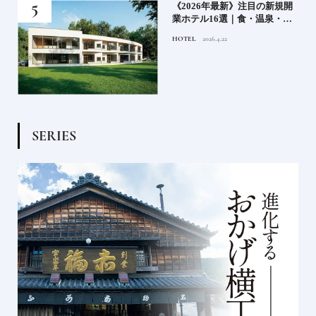
どち
《2026年最新》注目の新規開
ルー
業ホテル16選｜食・温泉・リ
ゾートの最前線
HOTEL
2026.4.22
S
E
R
I
E
S