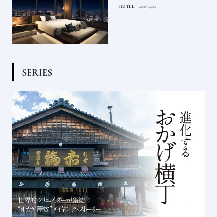
るま
たい都市型のラグジュアリー
HOTEL
2026.4.22
ホテル
S
E
R
I
E
S