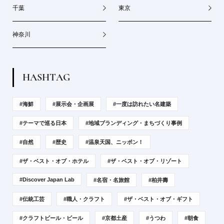
千葉
東京
神奈川
H
A
S
H
T
A
G
#海鮮
#展示会・企画展
#一度は訪れたい名建築
#テーマで巡る日本
#地域ブランディング・まちづくり事例
#自然
#歴史
#温泉天国、ニッポン！
#ザ・ベスト・オブ・ホテル
#ザ・ベスト・オブ・リゾート
#Discover Japan Lab
#名宿・名旅館
#柏井壽
#伝統工芸
#職人・クラフト
#ザ・ベスト・オブ・ギフト
#クラフトビール・ビール
#京都土産
#うつわ
#朝食