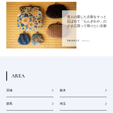
貴人の愛した古裂をそっと
忍ばせて「ちんぎれや」の
がま口買って帰りたい京都
PRODUCT
2020.11.1
A
R
E
A
茨城
栃木
群馬
埼玉