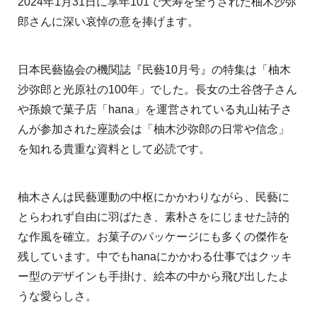
2024年1月31日に享年101で天寿を全うされた柚木沙弥
郎さんに深い哀悼の意を捧げます。
日本民藝協会の機関誌『民藝10月号』の特集は「柚木
沙弥郎と光原社の100年」でした。長女の土谷啓子さん
や孫娘で菓子店「hana」を運営されている丸山祐子さ
んが参加された座談会は「柚木沙弥郎の日常や信念」
を知れる貴重な資料として必読です。
柚木さんは民藝運動の中枢にかかわりながら、民藝に
とらわれず自由に羽ばたき、素朴さをにじませた詩的
な作風を確立。お菓子のパッケージにも多くの傑作を
残しています。中でもhanaにかかわる仕事ではクッキ
ー型のデザインも手掛け、絵本の中から飛び出したよ
うな愛らしさ。