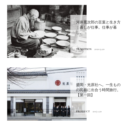
河井寬次郎の言葉と生き方
｜暮しが仕事。仕事が暮
し。
TRADITION
2020.9.20
盛岡・光原社へ。一生もの
の民藝に出合う時間旅行。
【第一回】
PRODUCT
2017.1.20