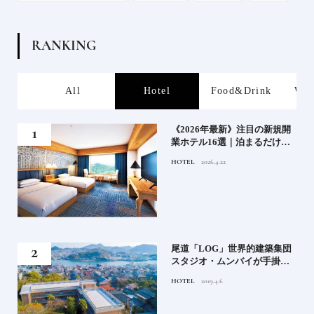
R
A
N
K
I
N
G
s
All
Hotel
Food&Drink
Wor
業》
《2026年最新》注目の新規開
業ホテル16選｜泊まるだけで
特別！デザインが素敵なホテ
HOTEL
2026.4.22
ル
」占
尾道「LOG」世界的建築集団
る氏
スタジオ・ムンバイが手掛け
てお
た新空間 ～前編～
HOTEL
2019.4.6
鑑