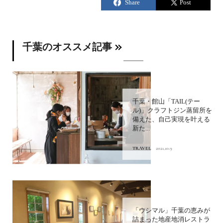
千葉のオススメ記事
千葉・館山「TAIL(テー
ル)」クラフトジン蒸留所を
備えた、自己実現を叶える
新た...
TRAVEL
2021.10.9
「ウシマル」千葉の恵みが
詰まった地産地消レストラ