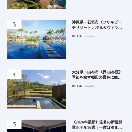
）」
沖縄県・石垣市《フサキビー
正義
チリゾート ホテル&ヴィラ
てお
ズ》石垣島のビーチリゾート
HOTEL
2024.9.30
鑑
でゆるりと島時間を楽しむ
房》
大分県・由布市《界 由布院》
ブラ
季節を映す棚田の景色に癒さ
添
れる由布院の湯宿
HOTEL
2022.10.6
業》
《2026年最新》注目の新規開
ーも
業ホテル16選｜一度は泊まり