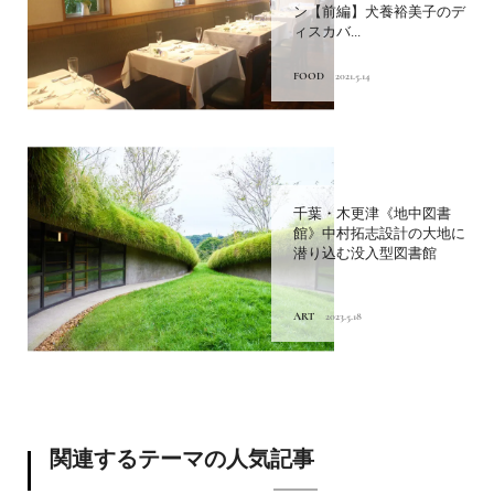
ン【前編】犬養裕美子のデ
ィスカバ...
FOOD
2021.5.14
千葉・木更津《地中図書
館》中村拓志設計の大地に
潜り込む没入型図書館
ART
2023.5.18
関連するテーマの人気記事