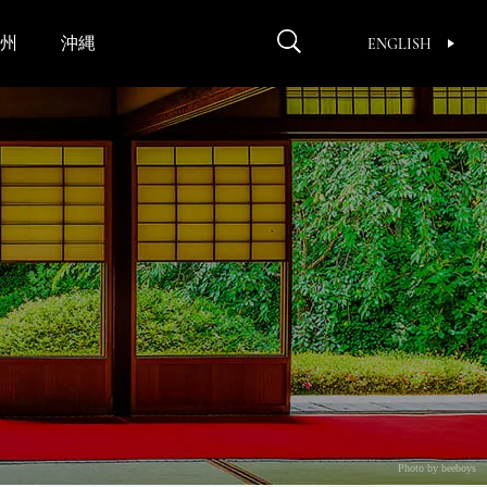
州
沖縄
ENGLISH
Photo by beeboys