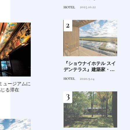
がれる高知の“塩"スピリ
優雅なホテルステイを満
民芸
2025.7.30
2025.10.22
TRAVEL
HOTEL
FOOD
ット塩の道をゆく高知旅
喫｜ホテルブランド大解
｜中編
剖①
海士町
青森県弘前市 大阪屋の
『ショウナイホテル スイ
料理
、未
「竹流し」《福田里香の
デンテラス』建築家・坂
「一
前
民芸お菓子巡礼》
茂が手掛ける新しい庄内
2024.8.25
2020.9.14
FOOD
HOTEL
FOOD
の街づくりのシンボル
」ミュージアムに
感じる滞在