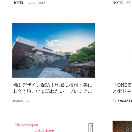
2020.10.18
HOTEL
HOTEL
岡山デザイン探訪！地域に根付く美に
「ONE
出合う旅。いま訪ねたい、プレミアム
と街並み
なせとうち
杜
2020.10.14
INFORMAT