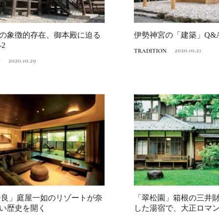
の象徴的存在、御本殿に迫る
伊勢神宮の「建築」Q&
2
2020.10.21
TRADITION
2020.10.29
N
Traditi
奈良」庭屋一如のリゾートが奈
「翠松園」箱根の三井
Discover Japan 202
い歴史を開く
した湯宿で、大正ロマ
号「木と生きる2026