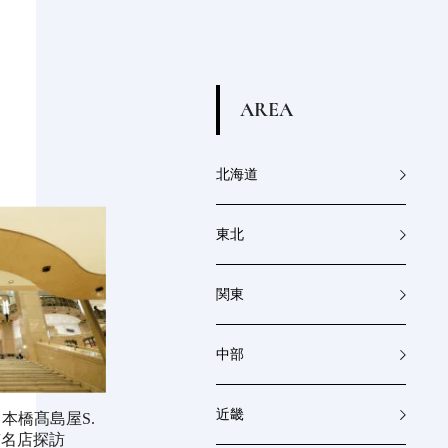
A
R
E
A
北海道
東北
関東
中部
近畿
本橋髙島屋S.
京名店探訪