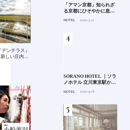
阪に
Discover Japan 2026年9月
「アマン京都」知られざ
ご当
ンド
号「木と生きる2026」
る京都にひそやかに息づ
ー究
くリゾート
せ！
2026.7.31
2020.3.12
INFORMATION
HOTEL
FOOD
イデンテラス』
る新しい庄内の
少な
「伊邪那美神（イザナ
SORANO HOTEL ｜ソラ
銀座
“緑
ミ）」イザナギとともに
ノホテル 立川東京駅から
岸 
のあ
多くの神様を生み出す日
40分で行けるリゾートへ
を変え
2020.11.17
2020.9.16
TRADITION
HOTEL
FOOD
本人なら知っておきたい
【前編】
は？
ニッポンの神様名鑑
続け