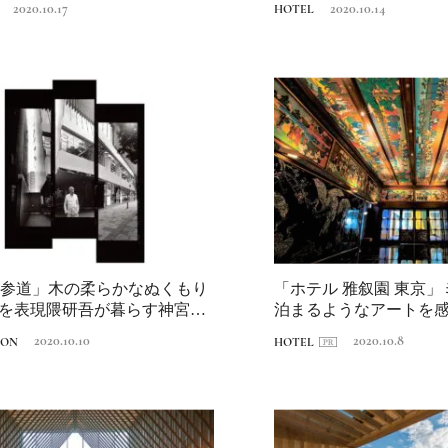
2020.10.17
2020.10.14
HOTEL
2026.7.31
INFORMATION
Ento ＜エントウ＞ 
地球と人が循環する
来の島の観光拠点〈
2021.8.29
HOTEL
編〉
表参道」木の柔らかなぬくもり
「ホテル 雅叙園 東京
を表現隈研吾が暮らす神宮の
泊まるようなアートを
2020.10.10
2020.10.8
ION
HOTEL