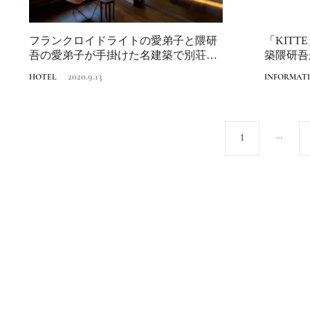
フランクロイドライトの愛弟子と隈研
「KIT
吾の愛弟子が手掛けた名建築で別荘ス
築隈研吾
テイ『加地邸...
2020.9.13
HOTEL
INFORMAT
...
1