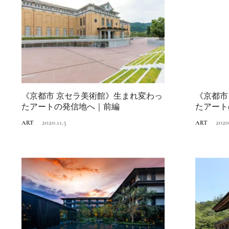
《京都市 京セラ美術館》生まれ変わっ
《京都市
たアートの発信地へ｜前編
たアート
2020.11.5
2020
ART
ART