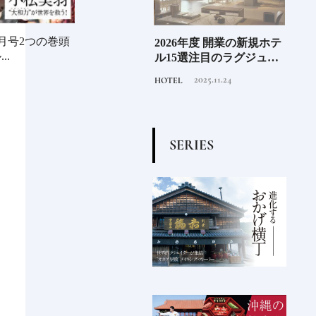
an10月号2つの巻頭
EL
《那須塩原市図書館みる
2026年度 開業の新規ホテ
料理
先進
..
る》森の中を散歩してい
ル15選注目のラグジュア
「山
垢な
るような図書空間
リーホテルや大都市の拠
2022.6.30
2025.11.24
TRAVEL
HOTEL
FOOD
る一
点となるシティホテルま
でご紹介【後編】
S
E
R
I
E
S