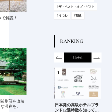
#ザ・ベスト・オブ・ギフト
#うつわ
#朝食
Aで解説！
R
A
N
K
I
N
G
on
SDGs
All
Hotel
Food&Dri
財閥別荘を改装
6年9月
新次元の塩づくり《田野
日本発の高級ホテルブラ
青森
ンな滞在を。
」
屋塩二郎》現代に受け継
ンド12選特徴を知って、
「竹