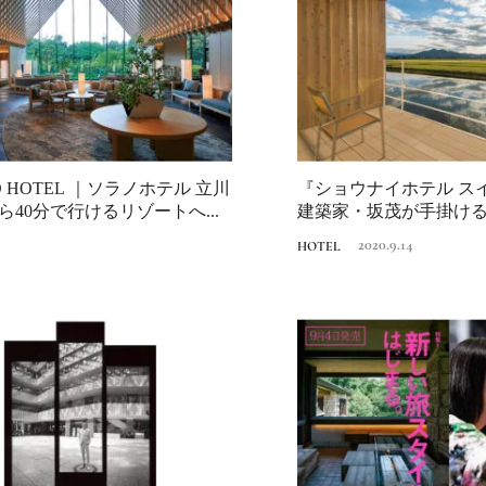
《うめきた公園》大
自然と人をつなぐラ
スケープが誕生
2022.6.11
TRAVEL
O HOTEL ｜ソラノホテル 立川
『ショウナイホテル ス
ら40分で行けるリゾートへ...
建築家・坂茂が手掛け
街づくりの...
2020.9.14
HOTEL
日本の都市は緑地が
い？都市開発のキーは
化”にあり！｜みどり
2025.4.21
INFORMATION
るまちづくり①