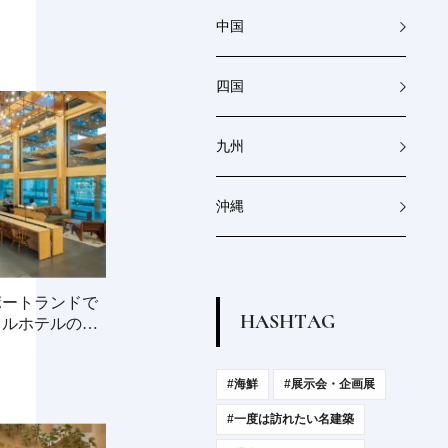
中国
四国
九州
沖縄
ポートランドで
H
A
S
H
T
A
G
イルホテルの真
#海鮮
#展示会・企画展
#一度は訪れたい名建築