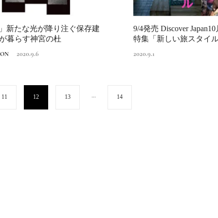
TE」新たな光が降り注ぐ保存建
9/4発売 Discover Jap
MEMU EARTH HOT
／メムアースホテル
が暮らす神宮の杜
特集「新しい旅スタイル.
的な建築と十勝の無
2021.11.14
2020.9.6
2020.9.1
HOTEL
ION
る自然を原体験でき
棟貸しホテル
...
11
12
13
14