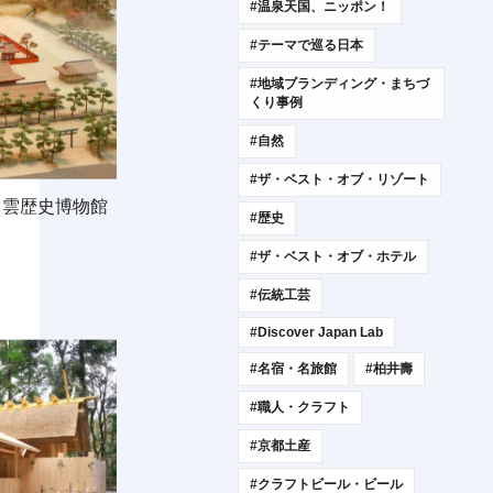
#温泉天国、ニッポン！
#テーマで巡る日本
#地域ブランディング・まちづ
くり事例
#自然
#ザ・ベスト・オブ・リゾート
出雲歴史博物館
#歴史
#ザ・ベスト・オブ・ホテル
#伝統工芸
#Discover Japan Lab
#名宿・名旅館
#柏井壽
#職人・クラフト
#京都土産
#クラフトビール・ビール