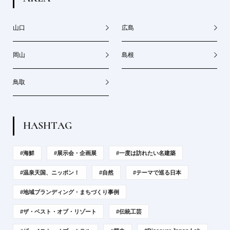
山口
広島
岡山
島根
鳥取
H
A
S
H
T
A
G
#海鮮
#展示会・企画展
#一度は訪れたい名建築
#温泉天国、ニッポン！
#自然
#テーマで巡る日本
#地域ブランディング・まちづくり事例
#ザ・ベスト・オブ・リゾート
#伝統工芸