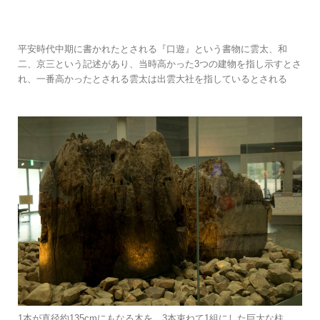
平安時代中期に書かれたとされる『口遊』という書物に雲太、和
二、京三という記述があり、当時高かった3つの建物を指し示すとさ
れ、一番高かったとされる雲太は出雲大社を指しているとされる
1本が直径約135cmにもなる木を、3本束ねて1組にした巨大な柱