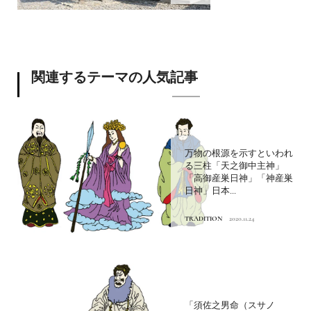
関連するテーマの人気記事
万物の根源を示すといわれ
る三柱「天之御中主神」
「高御産巣日神」「神産巣
日神」日本...
TRADITION
2020.11.24
「須佐之男命（スサノ