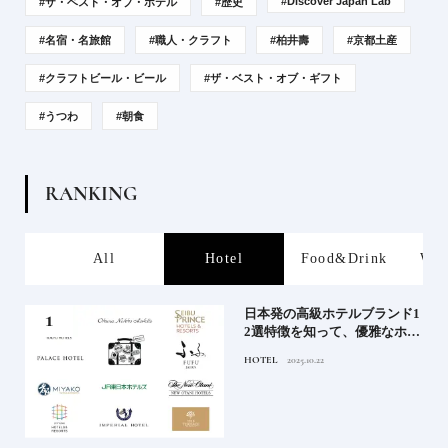
#Discover Japan Lab
#ザ・ベスト・オブ・ホテル
#歴史
#名宿・名旅館
#職人・クラフト
#柏井壽
#京都土産
#クラフトビール・ビール
#ザ・ベスト・オブ・ギフト
#うつわ
#朝食
R
A
N
K
I
N
G
s
All
Hotel
Food&Drink
Wor
屋塩
日本発の高級ホテルブランド1
る高
2選特徴を知って、優雅なホテ
道を
ルステイを満喫｜ホテルブラ
HOTEL
2025.10.22
ンド大解剖①