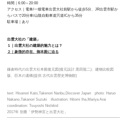
時間｜6:00～20:00
アクセス｜電車/一畑電車出雲大社前駅から徒歩5分、JR出雲市駅か
らバスで20分車/山陰自動車道宍道ICから35分
駐車場｜あり
出雲大社の「建築」
１｜出雲大社の建築的魅力とは？
２｜象徴的存在、御本殿に迫る
鎌倉時代の出雲大社本殿復元図(復元設計:黒田龍二)、建物比較図
版、巨木の遺構(提供:古代出雲歴史博物館)
text: Hisanori Kato,Takenori Nanbu,Discover Japan photo: Haruo
Nakano,Takanori Suzuki illustration: Hitomi Iha,Mariya Arai
coordination: Tsuyoshi Nishikid
2017年 別冊「伊勢神宮と出雲大社」