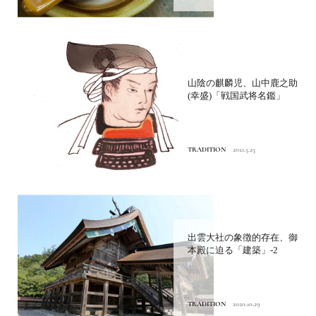
山陰の麒麟児、山中鹿之助
(幸盛)「戦国武将名鑑」
TRADITION
2021.5.25
出雲大社の象徴的存在、御
本殿に迫る「建築」-2
TRADITION
2020.10.29