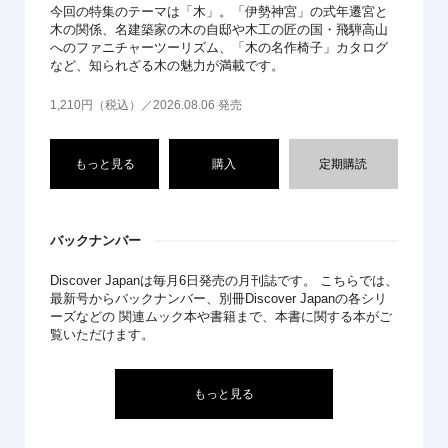
今回の特集のテーマは「木」。「伊勢神宮」の式年遷宮と
木の関係、名建築家の木の自邸や木工の匠の国・飛騨高山
へのファニチャーツーリズム、「木の名作椅子」カタログ
など、知られざる木の魅力が満載です。
1,210円（税込）／2026.08.06 発売
もっと見る
購入
定期購読
バックナンバー
Discover Japanは毎月6日発売の月刊誌です。 こちらでは、
最新号からバックナンバー、別冊Discover Japanの各シリ
ーズなどの 関連ムック本や書籍まで、本書に関する本がご
覧いただけます。
もっと見る