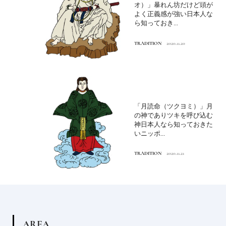
オ）」暴れん坊だけど頭が
よく正義感が強い日本人な
ら知っておき...
TRADITION
2020.11.20
「月読命（ツクヨミ）」月
の神でありツキを呼び込む
神日本人なら知っておきた
いニッポ...
TRADITION
2020.11.21
A
R
E
A