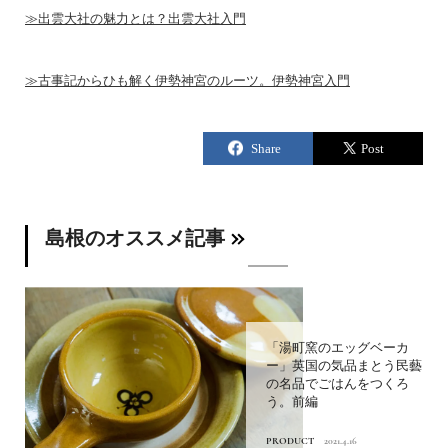
≫出雲大社の魅力とは？出雲大社入門
≫古事記からひも解く伊勢神宮のルーツ。伊勢神宮入門
島根のオススメ記事
「湯町窯のエッグベーカ
ー」英国の気品まとう民藝
の名品でごはんをつくろ
う。前編
PRODUCT
2021.4.16