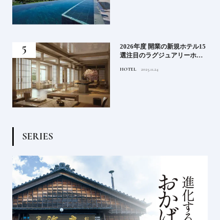
る》
2026年度 開業の新規ホテル15
うな
選注目のラグジュアリーホテ
ルや大都市の拠点となるシテ
HOTEL
2025.11.24
ィホテルまでご紹介【後編】
S
E
R
I
E
S