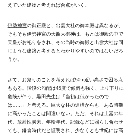
えていた建物と考えれば合点がいく。
伊勢神宮
の御正殿と、出雲大社の御本殿は異なるが、
そもそも伊勢神宮の天照大御神は、もとは御殿の中で
天皇がお祀りをされ、その当時の御殿と出雲大社は同
じような建築と考えるとわかりやすいのではないだろ
うか。
さて、お祭りのことを考えれば50m近い高さで困る点
もある。階段の勾配は45度で傾斜も強く、上り下りに
危険が伴う。黒田先生は「当初は低かったので
は……」と考える。巨大な柱の遺構からも、ある時期
に高かったことは間違いない。ただ、それは土器の年
代、放射性炭素、年輪年代、記録などに照らし合わせ
ても、鎌倉時代だと証明され、少なくとも世紀には高