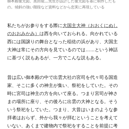
御本殿復元図。黒田龍二先生が設計した復元図を基に制作したも
の。傾斜の強い階段など資料などから忠実に再現している
私たちがお参りをする際に
大国主大神（おおくにぬし
のおおみかみ）
は西を向いておられる。向かれている
西には国譲りの舞台となった稲佐の浜があり、大国主
大神は常にその方向を見ているのでは……という神話
に基づく説もあるが、一方でこんな説もある。
昔は広い御本殿の中で出雲大社の宮司を代々司る国造
家、そこに多くの神主が集い、祭祀をしていた。その
時に宮司は神主の方を向いて座る。つまり宮司が神さ
まの場所に座り、その後ろに出雲の大神となる。そう
いう祭祀をしていた。つまり、大昔はいまのような参
拝者はおらず、外から我々が拝むということを考えて
いない、あくまで建物内で祭祀をすることを前提に考