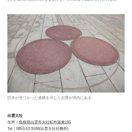
巨木が見つかった遺構を示した石畳が境内にある
出雲大社
住所｜
島根県出雲市大社町杵築東195
Tel｜0853-53-3100(出雲大社社務所)