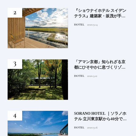
竹流
『ショウナイホテル スイデン
菓子
テラス』建築家・坂茂が手掛
ける新しい庄内の街づくりの
HOTEL
2020.9.14
シンボル
月号
「アマン京都」知られざる京
都にひそやかに息づくリゾー
ト
HOTEL
2020.3.12
）」
SORANO HOTEL ｜ソラノホ
神様
テル 立川東京駅から40分で行
って
けるリゾートへ【前編】
HOTEL
2020.9.16
名鑑