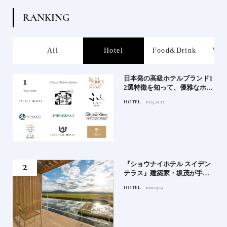
R
A
N
K
I
N
G
s
All
Hotel
Food&Drink
Wor
屋塩
日本発の高級ホテルブランド1
る高
2選特徴を知って、優雅なホテ
道を
ルステイを満喫｜ホテルブラ
HOTEL
2025.10.22
ンド大解剖①
竹流
『ショウナイホテル スイデン
菓子
テラス』建築家・坂茂が手掛
ける新しい庄内の街づくりの
HOTEL
2020.9.14
シンボル