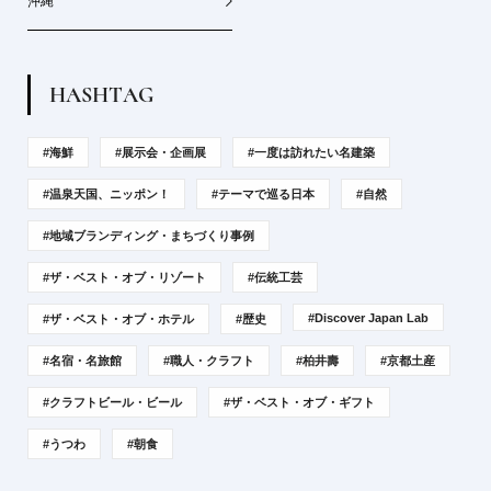
沖縄
H
A
S
H
T
A
G
#海鮮
#展示会・企画展
#一度は訪れたい名建築
#温泉天国、ニッポン！
#テーマで巡る日本
#自然
#地域ブランディング・まちづくり事例
#ザ・ベスト・オブ・リゾート
#伝統工芸
#Discover Japan Lab
#ザ・ベスト・オブ・ホテル
#歴史
#名宿・名旅館
#職人・クラフト
#柏井壽
#京都土産
#クラフトビール・ビール
#ザ・ベスト・オブ・ギフト
#うつわ
#朝食