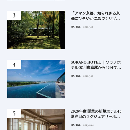
月号
「アマン京都」知られざる京
都にひそやかに息づくリゾー
ト
HOTEL
2020.3.12
）」
SORANO HOTEL ｜ソラノホ
神様
テル 立川東京駅から40分で行
って
けるリゾートへ【前編】
HOTEL
2020.9.16
名鑑
る》
2026年度 開業の新規ホテル15
うな
選注目のラグジュアリーホテ
ルや大都市の拠点となるシテ
HOTEL
2025.11.24
ィホテルまでご紹介【後編】