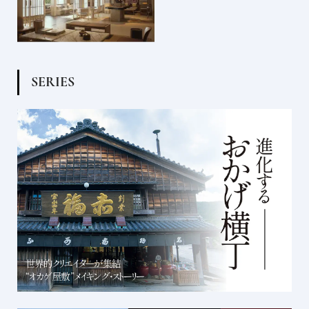
S
E
R
I
E
S