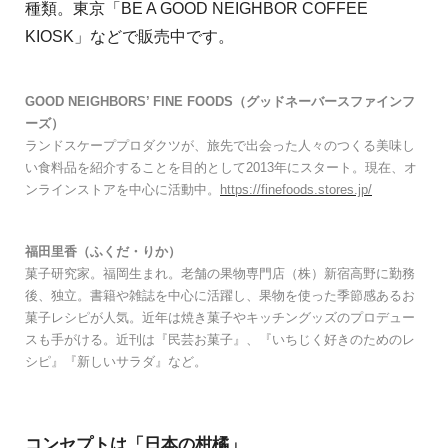
種類。東京「BE A GOOD NEIGHBOR COFFEE
KIOSK」などで販売中です。
GOOD NEIGHBORS’ FINE FOODS（グッドネーバースファインフ
ーズ）
ランドスケーププロダクツが、旅先で出会った人々のつくる美味し
い食料品を紹介することを目的として2013年にスタート。現在、オ
ンラインストアを中心に活動中。
https://finefoods.stores.jp/
福田里香（ふくだ・りか）
菓子研究家。福岡生まれ。老舗の果物専門店（株）新宿高野に勤務
後、独立。書籍や雑誌を中心に活躍し、果物を使った季節感あるお
菓子レシピが人気。近年は焼き菓子やキッチングッズのプロデュー
スも手がける。近刊は『民芸お菓子』、『いちじく好きのためのレ
シピ』『新しいサラダ』など。
コンセプトは「日本の柑橘」