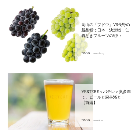
岡山の「ブドウ」VS長野の
新品種で日本一決定戦！仁
義なきフルーツの戦い
FOOD
2020.8.25
VERTERE＜バテレ＞奥多摩
で、ビールと森林浴と！
【前編】
FOOD
2021.6.10