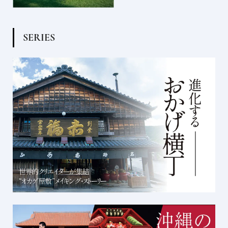
S
E
R
I
E
S