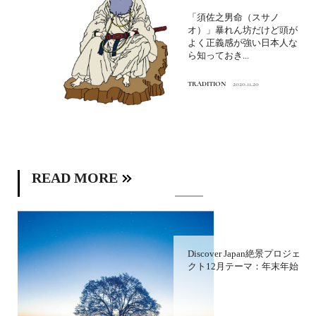
「須佐之男命（スサノ
オ）」暴れん坊だけど頭が
よく正義感が強い日本人な
ら知っておき...
TRADITION
2020.11.20
READ MORE
Discover Japan絶景プロジェ
クト12月テーマ：年末年始