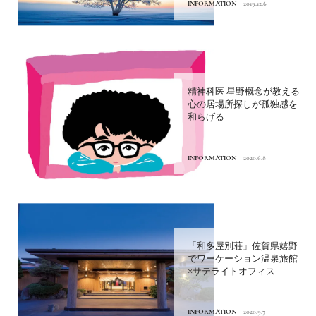
INFORMATION
2019.12.6
精神科医 星野概念が教える
心の居場所探しが孤独感を
和らげる
INFORMATION
2020.6.8
「和多屋別荘」佐賀県嬉野
でワーケーション温泉旅館
×サテライトオフィス
INFORMATION
2020.9.7