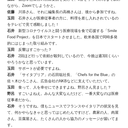
ながら、Zoomでしようかと。
佐藤
川添さん、それに編集長の高橋さんは、後から参加ですね。
玉田
石井さんが医療従事者の方に、料理を差し入れされているの
をテレビで見て感動しました！
石井
新型コロナウイルスと闘う医療現場を食で応援する「Smile
Food Project」を日本でスタートさせました。欧米各国で同時多発
的にはじまった取り組みです。
玉田
反響はすごかった？
石井
2回ほど行って依頼が殺到しているので、今後は週3回くらい
やろうかなと思っています。
玉田
サポートが必要ですよね。
石井
「サイタブリア」の石田聡社長、「Chefs for the Blue」の
佐々木ひろこさん、広告会社のNKBなどに支えていただいて。
玉田
食って、人を幸せにできますよね。野呂さん見ました？
野呂
すごいよねえ。みんな大変なんだけど、一番大変なのは医療
従事者だから。
石井
そうですね。僕もニュースでフランスやイタリアの状況を見
て、何かやらなきゃと思ってはじめたんですけど。農家の人、肉屋
さん、豆腐屋さん、たくさんの人から協力のメッセージが届いてま
す。