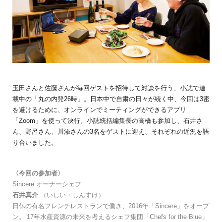
玉田さんと佐藤さんが毎回ゲストを招待して対談を行う、小誌で連
載中の「丸の内発26時」。日本中で自粛の日々が続く中、今回は3密
を避けるために、オンラインでミーティングができるアプリ
「Zoom」を使って決行。小誌統括編集長の高橋も参加し、石井さ
ん、野呂さん、川添さんの3名をゲストに迎え、それぞれの近況を語
り合いました。
〈今回の参加者〉
Sincere オーナーシェフ
石井真介
（
いしい・しんすけ）
日仏の有名フレンチレストランで働き、2016年「Sincere」をオープ
ン。’17年水産資源の未来を考えるシェフ集団「Chefs for the Blue」