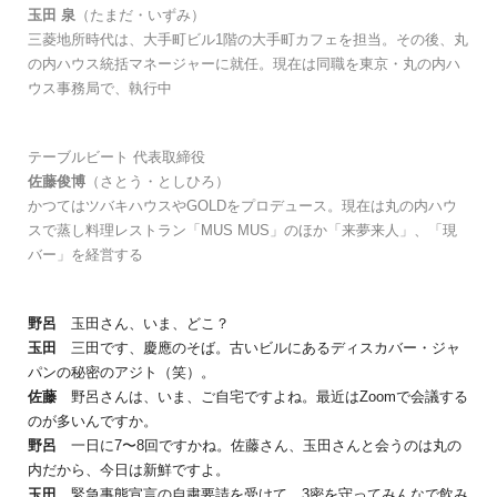
玉田 泉
（たまだ・いずみ）
三菱地所時代は、大手町ビル1階の大手町カフェを担当。その後、丸
の内ハウス統括マネージャーに就任。現在は同職を東京・丸の内ハ
ウス事務局で、執行中
テーブルビート 代表取締役
佐藤俊博
（さとう・としひろ）
かつてはツバキハウスやGOLDをプロデュース。現在は丸の内ハウ
スで蒸し料理レストラン「MUS MUS」のほか「来夢来人」、「現
バー」を経営する
野呂
玉田さん、いま、どこ？
玉田
三田です、慶應のそば。古いビルにあるディスカバー・ジャ
パンの秘密のアジト（笑）。
佐藤
野呂さんは、いま、ご自宅ですよね。最近はZoomで会議する
のが多いんですか。
野呂
一日に7〜8回ですかね。佐藤さん、玉田さんと会うのは丸の
内だから、今日は新鮮ですよ。
玉田
緊急事態宣言の自粛要請を受けて、3密を守ってみんなで飲み