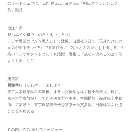
のリードシェフに。
’18年度Gault et Millau「明日のグランシェフ
賞」受賞
放送作家
野呂エイシロウ
（のろ・えいしろう）
ラジオ番組のはがき職人として活躍。出版社を経て『天才たけしの
元気が出るテレビ!!』で放送作家に。次々と人気番組を手掛ける。企
業のコンサルタントとしても活躍。著書に『成功を決めるのは才能
よりも運』など
建築家
川添善行
（かわぞえ・よしゆき）
東京大学建築学科卒業後、オランダ留学を経て博士号取得。現在、
東京大学准教授として川添研究室を主宰。空間構想一級建築士事務
所にて活動中。東京建築賞最優秀賞ほか受賞多数。日蘭建築文化協
会会長も務める
丸の内ハウス 統括マネージャー