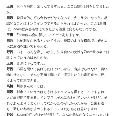
玉田
おうち時間、楽しんでますねぇ。ここ1週間は何をしてました
か。
川添
委員会的な打ち合わせがなくなって、少しラクになった。承
認的なことはオンラインでできるからそれはよかった。ここ1週間
は、Zoom飲み会も増えてきたから酒量は変わらないですね。
玉田
Zoom飲み会の新しいアイデアありますか。
川添
お酌制度があるといいですね。蛇口のような機能で、好きな
人にお酒を注いでもらえる。
野呂
いま、みんな寂しいから、知り合いの女性をZoom飲み会で口
説くっていうのはありかな。
玉田
まさに下心ですね。
野呂
不満を聞いてあげるだけでいいから。出掛けられない、買い
物に行けない、そんな不満を聞いて、収束したらお寿司食べに行こ
うよって約束できる。
高橋
川添さんの下心は。
川添
都市っていうのはもうけるチャンスを得るところですよね。
人が高密度で集まる。インフラもそれに合わせていたんだけど、そ
れがあんまりうまくいってなかったのがわかったから、公園も道
も、新しい都市が求められるチャンスだなあとは思いますね。
野呂
Zoomの打ち合わせが増えて、なんか無駄がなくなっちゃいま