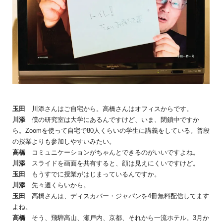
玉田
川添さんはご自宅から。高橋さんはオフィスからです。
川添
僕の研究室は大学にあるんですけど、いま、閉鎖中ですか
ら。Zoomを使って自宅で80人くらいの学生に講義をしている。普段
の授業よりも参加しやすいみたい。
高橋
コミュニケーションがちゃんとできるのがいいですよね。
川添
スライドを画面を共有すると、顔は見えにくいですけど。
玉田
もうすでに授業がはじまっているんですか。
川添
先々週くらいから。
玉田
高橋さんは、ディスカバー・ジャパンを4冊無料配信してます
よね。
高橋
そう、飛騨高山、瀬戸内、京都、それから一流ホテル。3月か