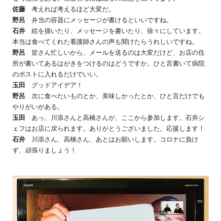
佐藤
考えれば考えるほど大変だ。
野呂
弁当の容器にメッセージが書けるといいですね。
石井
絵を描いたり、メッセージを書いたり、徐々にしています。
本当は食べてくれた看護師さんの声も聞けたらうれしいですね。
野呂
皆さん忙しいから、メールを送るのは大変だけど、お店の住
所が書いてあるはがきをつけるのはどうですか。ひと言書いて病院
のポストに入れるだけでいい。
玉田
グッドアイデア！
野呂
次に食べたいものとか、美味しかったとか、ひと言だけでも
やりがいがある。
玉田
あっ、川添さんと高橋さんが、ここから参加します。石井シ
ェフはお店に戻られます。ありがとうございました。応援します！
石井
川添さん、高橋さん、あとはお願いします。コロナに負け
ず、頑張りましょう！