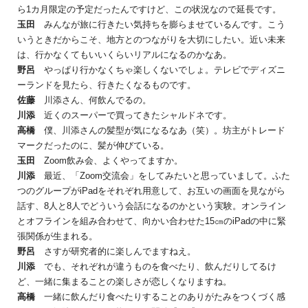
ら1カ月限定の予定だったんですけど、この状況なので延長です。
玉田
みんなが旅に行きたい気持ちを膨らませているんです。こう
いうときだからこそ、地方とのつながりを大切にしたい。近い未来
は、行かなくてもいいくらいリアルになるのかなあ。
野呂
やっぱり行かなくちゃ楽しくないでしょ。テレビでディズニ
ーランドを見たら、行きたくなるものです。
佐藤
川添さん、何飲んでるの。
川添
近くのスーパーで買ってきたシャルドネです。
高橋
僕、川添さんの髪型が気になるなあ（笑）。坊主がトレード
マークだったのに、髪が伸びている。
玉田
Zoom飲み会、よくやってますか。
川添
最近、「Zoom交流会」をしてみたいと思っていまして。ふた
つのグループがiPadをそれぞれ用意して、お互いの画面を見ながら
話す、8人と8人でどういう会話になるのかという実験。オンライン
とオフラインを組み合わせて、向かい合わせた15㎝のiPadの中に緊
張関係が生まれる。
野呂
さすが研究者的に楽しんでますねえ。
川添
でも、それぞれが違うものを食べたり、飲んだりしてるけ
ど、一緒に集まることの楽しさが恋しくなりますね。
高橋
一緒に飲んだり食べたりすることのありがたみをつくづく感