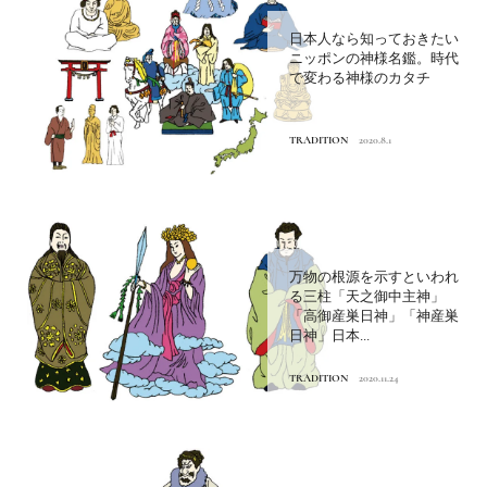
日本人なら知っておきたい
ニッポンの神様名鑑。時代
で変わる神様のカタチ
TRADITION
2020.8.1
万物の根源を示すといわれ
る三柱「天之御中主神」
「高御産巣日神」「神産巣
日神」日本...
TRADITION
2020.11.24