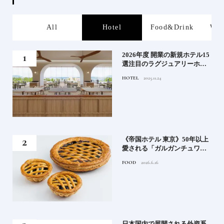
s
All
Hotel
Food&Drink
Wor
る》
2026年度 開業の新規ホテル15
うな
選注目のラグジュアリーホテ
ルや大都市の拠点となるシテ
HOTEL
2025.11.24
ィホテルまでご紹介【前編】
れる
《帝国ホテル 東京》50年以上
高御
愛される「ガルガンチュワ」
」日
のブルーベリーパイ｜一流ホ
FOOD
2026.6.16
ニッ
テルの美味しいスイーツ
《寒
日本国内で展開される外資系