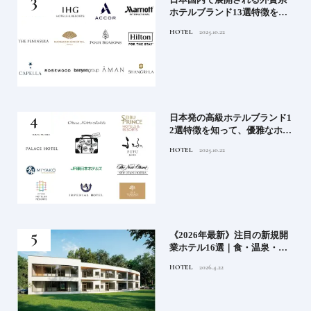
ワー
ホテルブランド13選特徴を知
って、優雅なホテルステイを
HOTEL
2025.10.22
満喫｜ホテルブランド大解剖
⑦
ル15
日本発の高級ホテルブランド1
ホテ
2選特徴を知って、優雅なホテ
シテ
ルステイを満喫｜ホテルブラ
HOTEL
2025.10.22
編】
ンド大解剖①
どち
《2026年最新》注目の新規開
ルー
業ホテル16選｜食・温泉・リ
ゾートの最前線
HOTEL
2026.4.22