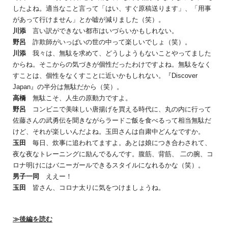
したよね。適当なこと言って「はい、すぐ原稿送ります」、「用事
があって行けません」とか嘘が減りました（笑）。
川添
言い訳ができない都市はいづらいかもしれない。
野呂
詐欺師がいっぱいの世の中って楽しいでしょ（笑）。
川添
我々は、無駄を求めて、どうしようもないことやってました
からね。そこからの気づきが個性だったわけですよね。無駄をなく
すことは、個性をなくすことに近いかもしれない。『Discover
Japan』の半分は無駄だから（笑）。
高橋
無駄こそ、人生の原動力ですよ。
野呂
コンビニで美味しい唐揚げを買える時代に、丸の内に行って
佐藤さんの武勇伝を聞きながらラードご飯を食べるって相当無駄だ
けど、それが楽しいんだよね。玉田さんは自粛中どんなですか。
玉田
毎日、炊事に追われてますよ。あとは娘につき合わされて、
夜な夜なトレーニングに励んでるんです。腹筋、背筋、 二の腕、コ
ロナ明けにはバニーガールできるスタイルになれるかな（笑）。
男子一同
ええー！
玉田
皆さん、コロナ太りに気をつけましょうね。
≫後編を読む