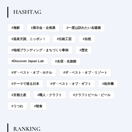
H
A
S
H
T
A
G
#海鮮
#展示会・企画展
#一度は訪れたい名建築
#温泉天国、ニッポン！
#伝統工芸
#自然
#地域ブランディング・まちづくり事例
#歴史
#Discover Japan Lab
#名宿・名旅館
#ザ・ベスト・オブ・ホテル
#ザ・ベスト・オブ・リゾート
#テーマで巡る日本
#ザ・ベスト・オブ・ギフト
#柏井壽
#京都土産
#職人・クラフト
#クラフトビール・ビール
#うつわ
#朝食
R
A
N
K
I
N
G