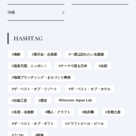
沖縄
H
A
S
H
T
A
G
#海鮮
#展示会・企画展
#一度は訪れたい名建築
#温泉天国、ニッポン！
#テーマで巡る日本
#自然
#地域ブランディング・まちづくり事例
#ザ・ベスト・オブ・リゾート
#ザ・ベスト・オブ・ホテル
#Discover Japan Lab
#伝統工芸
#歴史
#名宿・名旅館
#職人・クラフト
#柏井壽
#京都土産
#ザ・ベスト・オブ・ギフト
#クラフトビール・ビール
#うつわ
#朝食