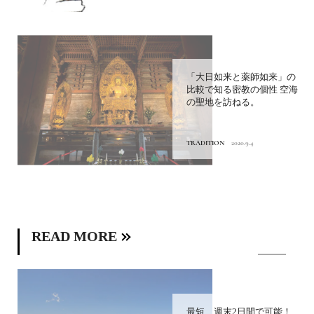
「大日如来と薬師如来」の
比較で知る密教の個性 空海
の聖地を訪ねる。
TRADITION
2020.9.4
READ MORE
最短、週末2日間で可能！