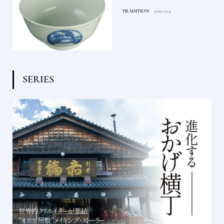
TRADITION
2020.12.4
S
E
R
I
E
S