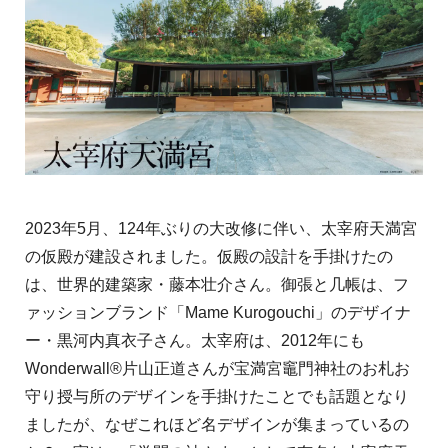
2023年5月、124年ぶりの大改修に伴い、太宰府天満宮
の仮殿が建設されました。仮殿の設計を手掛けたの
は、世界的建築家・藤本壮介さん。御張と几帳は、フ
ァッションブランド「Mame Kurogouchi」のデザイナ
ー・黒河内真衣子さん。太宰府は、2012年にも
Wonderwall®片山正道さんが宝満宮竈門神社のお札お
守り授与所のデザインを手掛けたことでも話題となり
ましたが、なぜこれほど名デザインが集まっているの