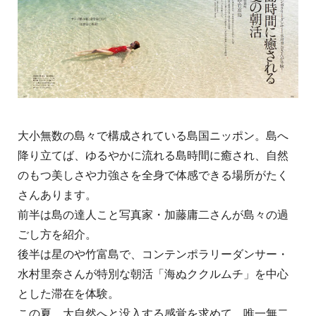
大小無数の島々で構成されている島国ニッポン。島へ
降り立てば、ゆるやかに流れる島時間に癒され、自然
のもつ美しさや力強さを全身で体感できる場所がたく
さんあります。
前半は島の達人こと写真家・加藤庸二さんが島々の過
ごし方を紹介。
後半は星のや竹富島で、コンテンポラリーダンサー・
水村里奈さんが特別な朝活「海ぬククルムチ」を中心
とした滞在を体験。
この夏、大自然へと没入する感覚を求めて、唯一無二