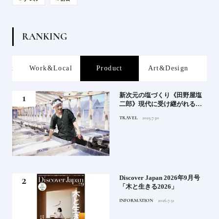
R
A
N
K
I
N
G
rink
Work&Local
Product
Art&Design
屋塩
新次元の塩づくり《田野屋塩
る高
二郎》現代に受け継がれる高
道を
知の“塩"スピリット塩の道を
TRAVEL
2025.7.30
ゆく高知旅｜中編
る》
Discover Japan 2026年9月号
うな
「木と生きる2026」
INFORMATION
2026.7.31