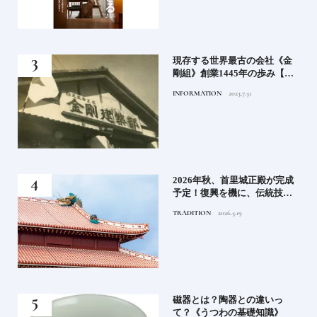
前図
現存する世界最古の会社《金
ト！
剛組》創業1445年の歩み【前
なぐ
編】
INFORMATION
2023.7.31
集団
2026年秋、首里城正殿が完成
掛け
予定！復興を機に、伝統技術
の継承が進む｜首里城正殿、
TRADITION
2026.5.19
復興のいま
ノホ
磁器とは？陶器との違いっ
で行
て？《うつわの基礎知識》