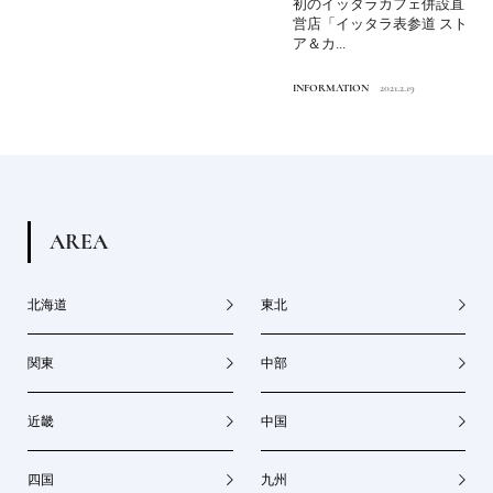
初のイッタラカフェ併設直
営店「イッタラ表参道 スト
ア＆カ...
INFORMATION
2021.2.19
A
R
E
A
北海道
東北
関東
中部
近畿
中国
四国
九州