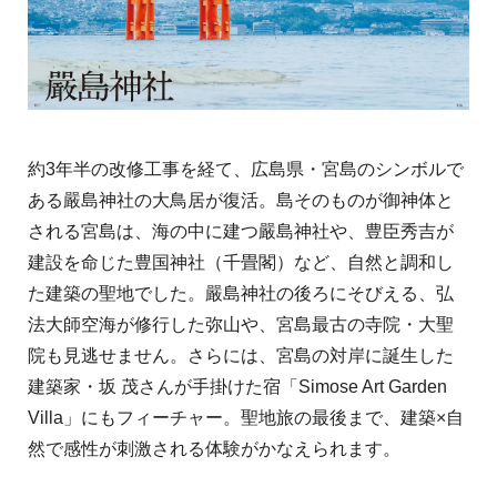
約3年半の改修工事を経て、広島県・宮島のシンボルで
ある嚴島神社の大鳥居が復活。島そのものが御神体と
される宮島は、海の中に建つ嚴島神社や、豊臣秀吉が
建設を命じた豊国神社（千畳閣）など、自然と調和し
た建築の聖地でした。嚴島神社の後ろにそびえる、弘
法大師空海が修行した弥山や、宮島最古の寺院・大聖
院も見逃せません。さらには、宮島の対岸に誕生した
建築家・坂 茂さんが手掛けた宿「Simose Art Garden
Villa」にもフィーチャー。聖地旅の最後まで、建築×自
然で感性が刺激される体験がかなえられます。