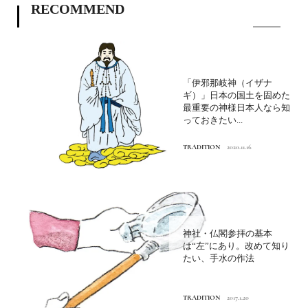
RECOMMEND
「伊邪那岐神（イザナ
ギ）」日本の国土を固めた
最重要の神様日本人なら知
っておきたい...
TRADITION
2020.11.16
神社・仏閣参拝の基本
は“左”にあり。改めて知り
たい、手水の作法
TRADITION
2017.1.20