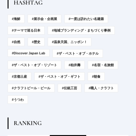
H
A
S
H
T
A
G
#海鮮
#展示会・企画展
#一度は訪れたい名建築
#テーマで巡る日本
#地域ブランディング・まちづくり事例
#自然
#歴史
#温泉天国、ニッポン！
#Discover Japan Lab
#ザ・ベスト・オブ・ホテル
#ザ・ベスト・オブ・リゾート
#柏井壽
#名宿・名旅館
#京都土産
#ザ・ベスト・オブ・ギフト
#朝食
#クラフトビール・ビール
#伝統工芸
#職人・クラフト
#うつわ
R
A
N
K
I
N
G