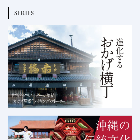
S
E
R
I
E
S