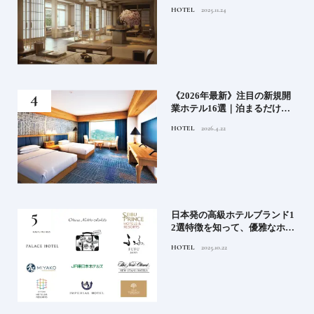
ルや大都市の拠点となるシテ
HOTEL
2025.11.24
ィホテルまでご紹介【後編】
た
《2026年最新》注目の新規開
たい
業ホテル16選｜泊まるだけで
特別！デザインが素敵なホテ
HOTEL
2026.4.22
ル
）で
日本発の高級ホテルブランド1
後
2選特徴を知って、優雅なホテ
ルステイを満喫｜ホテルブラ
HOTEL
2025.10.22
ンド大解剖①