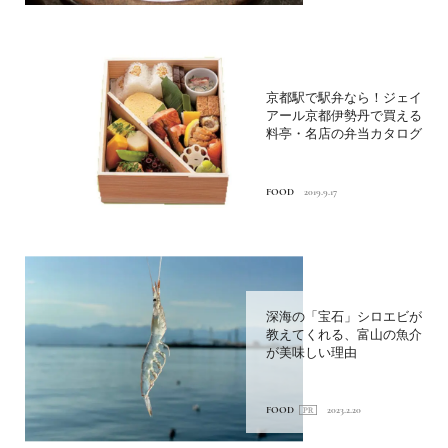
京都駅で駅弁なら！ジェイ
アール京都伊勢丹で買える
料亭・名店の弁当カタログ
FOOD
2019.9.17
深海の「宝石」シロエビが
教えてくれる、富山の魚介
が美味しい理由
FOOD
2023.2.20