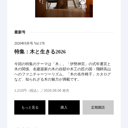
最新号
2026年9月号 Vol.178
特集：木と生きる2026
今回の特集のテーマは「木」。「伊勢神宮」の式年遷宮と
木の関係、名建築家の木の自邸や木工の匠の国・飛騨高山
へのファニチャーツーリズム、「木の名作椅子」カタログ
など、知られざる木の魅力が満載です。
1,210円（税込）／2026.08.06 発売
もっと見る
購入
定期購読