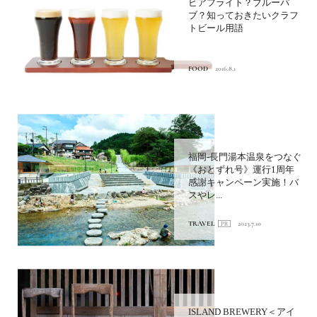
ビアフライト？ブルーパ
ブ？知っておきたいクラフ
トビール用語
FOOD
2016.8.1
福岡-長門湯本温泉をつなぐ
《おとずれ号》運行1周年
感謝キャンペーン実施！バ
スやレ...
TRAVEL
2023.7.10
ISLAND BREWERY＜アイ