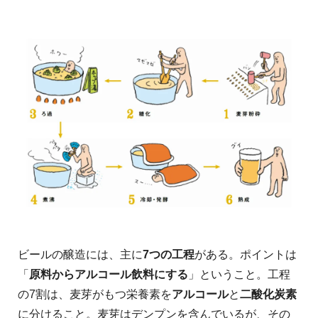
ビールの醸造には、主に
7つの工程
がある。ポイントは
「
原料からアルコール飲料にする
」ということ。工程
の7割は、麦芽がもつ栄養素を
アルコール
と
二酸化炭素
に分けること。麦芽はデンプンを含んでいるが、その