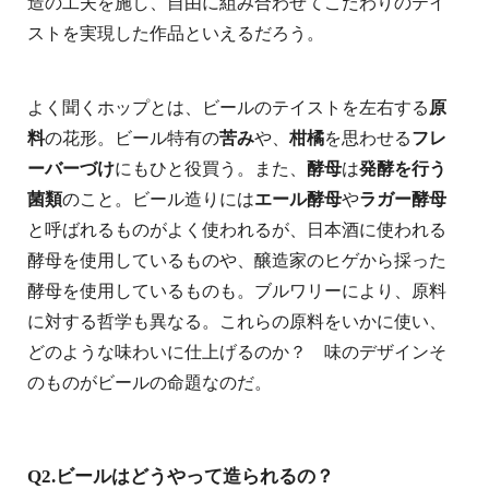
造の工夫を施し、自由に組み合わせてこだわりのテイ
ストを実現した作品といえるだろう。
よく聞くホップとは、ビールのテイストを左右する
原
料
の花形。ビール特有の
苦み
や、
柑橘
を思わせる
フレ
ーバーづけ
にもひと役買う。また、
酵母
は
発酵を行う
菌類
のこと。ビール造りには
エール酵母
や
ラガー酵母
と呼ばれるものがよく使われるが、日本酒に使われる
酵母を使用しているものや、醸造家のヒゲから採った
酵母を使用しているものも。ブルワリーにより、原料
に対する哲学も異なる。これらの原料をいかに使い、
どのような味わいに仕上げるのか？ 味のデザインそ
のものがビールの命題なのだ。
Q2.ビールはどうやって造られるの？