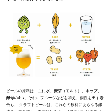
ビールの原料は、主に
水
、
麦芽
（モルト）、
ホップ
、
酵母
の
4つ
。それにフルーツなどを加え、個性を出す場
合も。 クラフトビールは、これらの原料にあらゆる醸