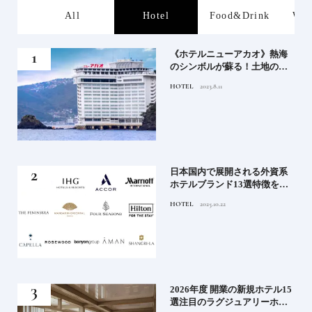
s
All
Hotel
Food&Drink
Wor
、か
《ホテルニューアカオ》熱海
武将
のシンボルが蘇る！土地の歴
史を語る絶景宿がオープン
HOTEL
2023.8.11
｜2
日本国内で展開される外資系
史
ホテルブランド13選特徴を知
って、優雅なホテルステイを
HOTEL
2025.10.22
満喫｜ホテルブランド大解剖
⑦
！密
2026年度 開業の新規ホテル15
選注目のラグジュアリーホテ