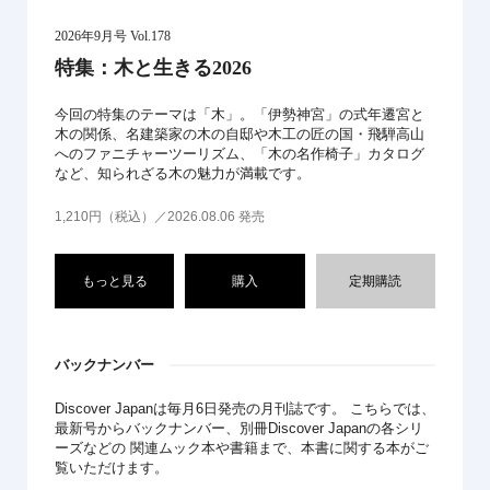
2026年9月号 Vol.178
特集：木と生きる2026
今回の特集のテーマは「木」。「伊勢神宮」の式年遷宮と
木の関係、名建築家の木の自邸や木工の匠の国・飛騨高山
へのファニチャーツーリズム、「木の名作椅子」カタログ
など、知られざる木の魅力が満載です。
1,210円（税込）／2026.08.06 発売
もっと見る
購入
定期購読
バックナンバー
Discover Japanは毎月6日発売の月刊誌です。 こちらでは、
最新号からバックナンバー、別冊Discover Japanの各シリ
ーズなどの 関連ムック本や書籍まで、本書に関する本がご
覧いただけます。