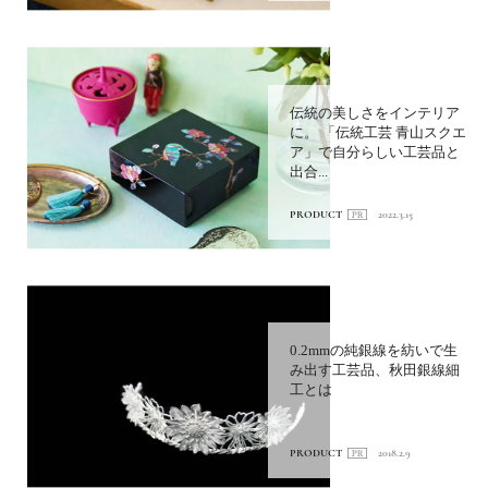
伝統の美しさをインテリア
に。 「伝統工芸 青山スクエ
ア」で自分らしい工芸品と
出合...
PRODUCT
2022.3.15
0.2mmの純銀線を紡いで生
み出す工芸品、秋田銀線細
工とは
PRODUCT
2018.2.9