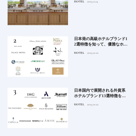
HOTEL
2025.11.24
ィホテルまでご紹介【前編】
蒸留
日本発の高級ホテルブランド1
たい
2選特徴を知って、優雅なホテ
ルステイを満喫｜ホテルブラ
HOTEL
2025.10.22
ンド大解剖①
」実
日本国内で展開される外資系
の実
ホテルブランド13選特徴を知
ら知
って、優雅なホテルステイを
HOTEL
2025.10.22
神様
満喫｜ホテルブランド大解剖
⑦