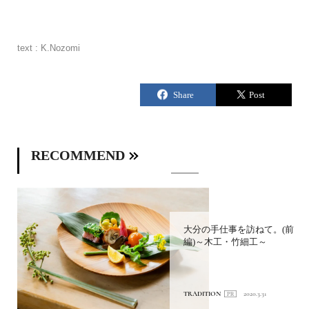
text : K.Nozomi
RECOMMEND
大分の手仕事を訪ねて。(前
編)～木工・竹細工～
TRADITION
2020.3.31