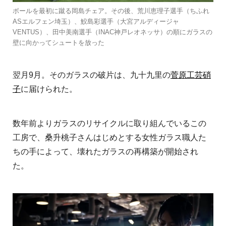
ボールを最初に蹴る岡島チェア。その後、荒川恵理子選手（ちふれ
ASエルフェン埼玉）、鮫島彩選手（大宮アルディージャ
VENTUS）、田中美南選手（INAC神戸レオネッサ）の順にガラスの
壁に向かってシュートを放った
翌月9月。そのガラスの破片は、九十九里の
菅原工芸硝
子
に届けられた。
数年前よりガラスのリサイクルに取り組んでいるこの
工房で、桑升桃子さんはじめとする女性ガラス職人た
ちの手によって、壊れたガラスの再構築が開始され
た。