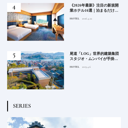
い神
《2026年最新》注目の新規開
参拝
業ホテル16選｜泊まるだけで
特別！デザインが素敵なホテ
HOTEL
2026.4.22
ル
蒸留
尾道「LOG」世界的建築集団
たい
スタジオ・ムンバイが手掛け
た新空間 ～前編～
HOTEL
2019.4.6
S
E
R
I
E
S