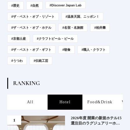
#Discover Japan Lab
#歴史
#自然
#ザ・ベスト・オブ・リゾート
#温泉天国、ニッポン！
#ザ・ベスト・オブ・ホテル
#名宿・名旅館
#柏井壽
#京都土産
#クラフトビール・ビール
#ザ・ベスト・オブ・ギフト
#朝食
#職人・クラフト
#うつわ
#伝統工芸
R
A
N
K
I
N
G
s
All
Hotel
Food&Drink
Wor
たい
2026年度 開業の新規ホテル15
行く
選注目のラグジュアリーホテ
ルや大都市の拠点となるシテ