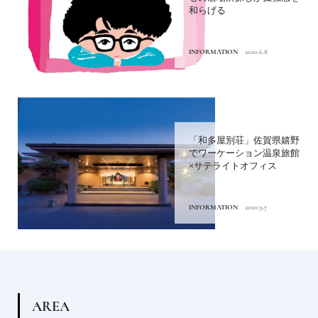
和らげる
INFORMATION
2020.6.8
「和多屋別荘」佐賀県嬉野
でワーケーション温泉旅館
×サテライトオフィス
INFORMATION
2020.9.7
A
R
E
A