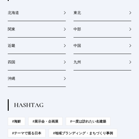
北海道
東北
関東
中部
近畿
中国
四国
九州
沖縄
H
A
S
H
T
A
G
#海鮮
#展示会・企画展
#一度は訪れたい名建築
#テーマで巡る日本
#地域ブランディング・まちづくり事例