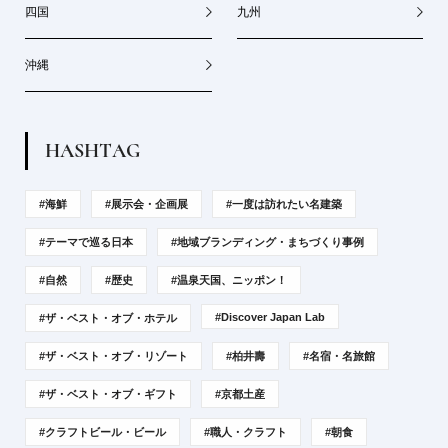
四国
九州
沖縄
H
A
S
H
T
A
G
#海鮮
#展示会・企画展
#一度は訪れたい名建築
#テーマで巡る日本
#地域ブランディング・まちづくり事例
#自然
#歴史
#温泉天国、ニッポン！
#Discover Japan Lab
#ザ・ベスト・オブ・ホテル
#ザ・ベスト・オブ・リゾート
#柏井壽
#名宿・名旅館
#ザ・ベスト・オブ・ギフト
#京都土産
#クラフトビール・ビール
#職人・クラフト
#朝食