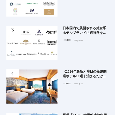
」実
日本国内で展開される外資系
の実
ホテルブランド13選特徴を知
ら知
って、優雅なホテルステイを
HOTEL
2025.10.22
神様
満喫｜ホテルブランド大解剖
⑦
い神
《2026年最新》注目の新規開
参拝
業ホテル16選｜泊まるだけで
特別！デザインが素敵なホテ
HOTEL
2026.4.22
ル