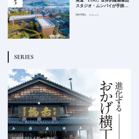
蒸留
尾道「LOG」世界的建築集団
たい
スタジオ・ムンバイが手掛け
た新空間 ～前編～
HOTEL
2019.4.6
S
E
R
I
E
S