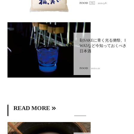
FOOD
2021.3.8
刻SAKEに青く光る獺祭、I
WA5など今知っておくべき
日本酒
FOOD
2021.1.21
READ MORE