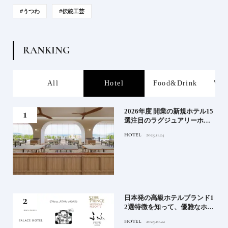
#うつわ
#伝統工芸
R
A
N
K
I
N
G
s
All
Hotel
Food&Drink
Wor
たい
2026年度 開業の新規ホテル15
行く
選注目のラグジュアリーホテ
ルや大都市の拠点となるシテ
HOTEL
2025.11.24
ィホテルまでご紹介【前編】
蒸留
日本発の高級ホテルブランド1
たい
2選特徴を知って、優雅なホテ
ルステイを満喫｜ホテルブラ
HOTEL
2025.10.22
ンド大解剖①