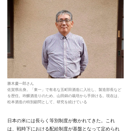
勝木慶一郎さん
佐賀県出身。「東一」で有名な五町田酒造に入社し、製造部長など
を歴任。吟醸酒造りのため、山田錦の栽培から手掛ける。現在は、
松本酒造の特別顧問として、研究を続けている
日本の米には長らく等別制度が敷かれてきた。これ
は、戦時下における配給制度が基盤となって定められ