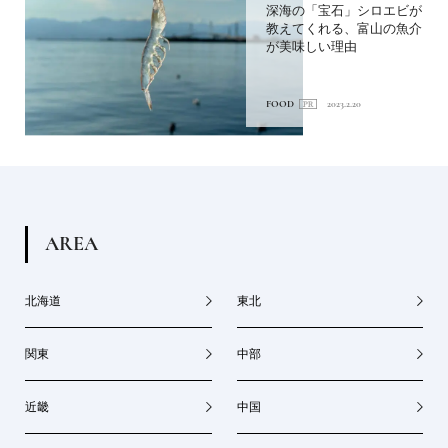
深海の「宝石」シロエビが
教えてくれる、富山の魚介
が美味しい理由
FOOD
2023.2.20
A
R
E
A
北海道
東北
関東
中部
近畿
中国