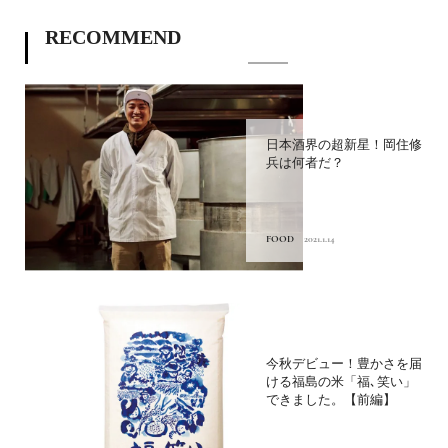
RECOMMEND
日本酒界の超新星！岡住修
兵は何者だ？
FOOD
2021.1.14
今秋デビュー！豊かさを届
ける福島の米「福､笑い」
できました。【前編】