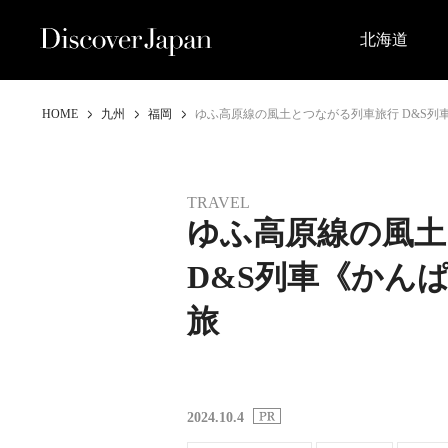
北海道
HOME
九州
福岡
ゆふ高原線の風土とつながる列車旅行 D&S列
TRAVEL
ゆふ高原線の風土
D&S列車《かん
旅
2024.10.4