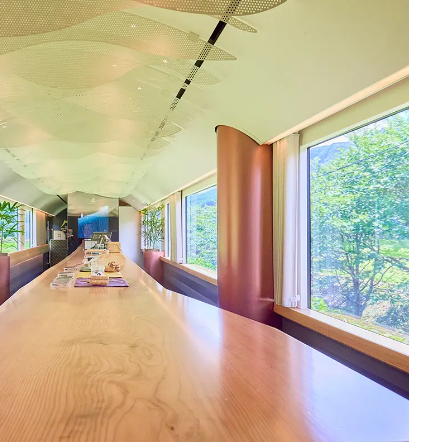
日本の都市は緑地が
い？都市開発のキーは
化”にあり！｜みどり
2025.4.21
INFORMATION
るまちづくり①
「ワンダートランク
挑戦日本の地域を世
旅先へ！後編｜欧米
2025.6.19
INFORMATION
裕層に向けた“3つの
レンジ”