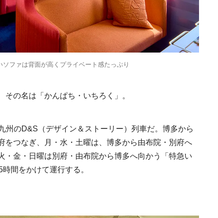
《うめきた公園》大
自然と人をつなぐラ
スケープが誕生
2022.6.11
TRAVEL
いソファは背面が高くプライベート感たっぷり
、その名は「かんぱち・いちろく」。
Ento ＜エントウ＞ 
JR九州のD&S（デザイン＆ストーリー）列車だ。博多から
地球と人が循環する
来の島の観光拠点〈
府をつなぎ、月・水・土曜は、博多から由布院・別府へ
2021.8.29
HOTEL
編〉
火・金・日曜は別府・由布院から博多へ向かう「特急い
5時間をかけて運行する。