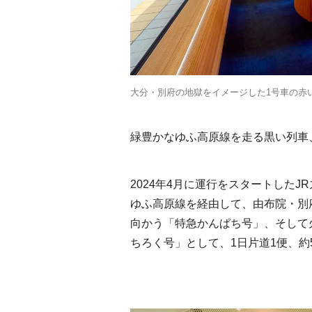
大分・別府の地獄をイメージした1号車の赤
緑豊かなゆふ高原線を走る黒い列車
2024年4月に運行をスタートした
ゆふ高原線を経由して、由布院・別
向かう「特急かんぱち号」、そして
ちろく号」として、1日片道1便、約