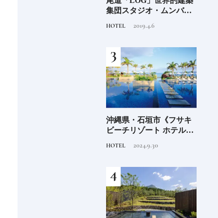
阪に
「布刀玉命（フトダ
尾道「LOG」世界的建築
石川
ンド
マ）」占いの神で末裔は
集団スタジオ・ムンバイ
約必
祭祀を司る氏族となる日
が手掛けた新空間 ～前編
2020.11.28
2019.4.6
TRADITION
HOTEL
FOOD
本人なら知っておきたい
～
ニッポンの神様名鑑
海士町
「須佐之男命（スサノ
沖縄県・石垣市《フサキ
青森
、未
オ）」暴れん坊だけど頭
ビーチリゾート ホテル&
「竹
前
がよく正義感が強い日本
ヴィラズ》石垣島のビー
民芸
2020.11.20
2024.9.30
TRADITION
HOTEL
FOOD
人なら知っておきたいニ
チリゾートでゆるりと島
ッポンの神様名鑑
時間を楽しむ