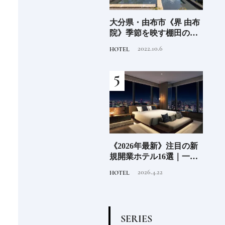
少な
愛知県・瀬戸市《玩具工
大分県・由布市《界 由布
《SW
“緑
房》瀬戸陶芸社が手掛け
院》季節を映す棚田の景
ーツ
のあ
る新ブランドいまの暮ら
色に癒される由布院の湯
がけ
2026.8.5
2022.10.6
PRODUCT
HOTEL
TRAVE
しに寄り添う、郷土玩具
宿
施設
」の
老舗氷業店《クラモト氷
《2026年最新》注目の新
北海
界の
業》世界のトップバーテ
規開業ホテル16選｜一度
ニシ
の富
ンダーも注目する金沢の
は泊まりたい都市型のラ
活し
2026.8.7
2026.4.22
INFORMATION
HOTEL
FOOD
チャ
氷ができるまで
グジュアリーホテル
編〉
S
E
R
I
E
S