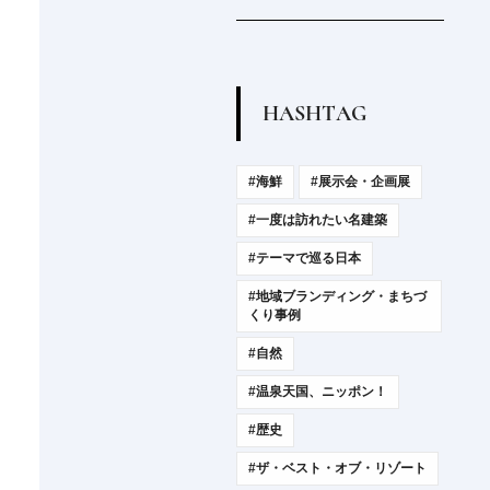
H
A
S
H
T
A
G
#海鮮
#展示会・企画展
#一度は訪れたい名建築
#テーマで巡る日本
#地域ブランディング・まちづ
くり事例
#自然
#温泉天国、ニッポン！
#歴史
#ザ・ベスト・オブ・リゾート