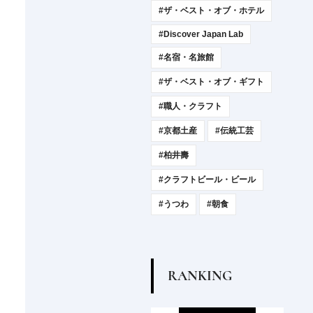
#ザ・ベスト・オブ・ホテル
#Discover Japan Lab
#名宿・名旅館
#ザ・ベスト・オブ・ギフト
#職人・クラフト
#京都土産
#伝統工芸
#柏井壽
#クラフトビール・ビール
#うつわ
#朝食
R
A
N
K
I
N
G