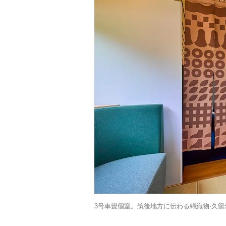
3号車畳個室。筑後地方に伝わる綿織物·久