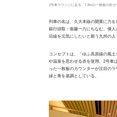
2号車ラウンジにある、7.8mの一枚板の杉
列車の名は、久大本線の開業に力を
銀行頭取・衞藤一六にちなむ。偉人
沿線を元気にしたいと願う九州の人
コンセプトは、「ゆふ高原線の風土
や温泉を思わせる赤を使用。2号車は
った一枚板のカウンターが注目のラ
緑と青を基調としている。