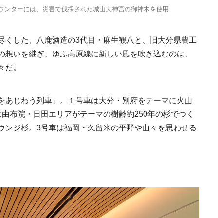
カウンターには、災害で伐採された城山大神宮の御神木を使用
尽くした、八鹿酒造の3代目・麻生観八と、旧大分県農工
の想いを継ぎ、ゆふ高原線に新しい風を吹き込むのは、
々だ。
をあじわう列車」。１号車は大分・別府をテーマに火山
由布院・日田エリアがテーマの樹齢約250年の杉でつく
ウンジ杉。3号車は福岡・久留米の平野や山々を思わせる