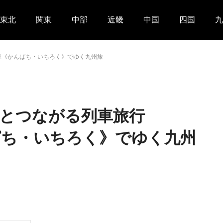
東北
関東
中部
近畿
中国
四国
九
車《かんぱち・いちろく》でゆく九州旅
とつながる列車旅行
ぱち・いちろく》でゆく九州