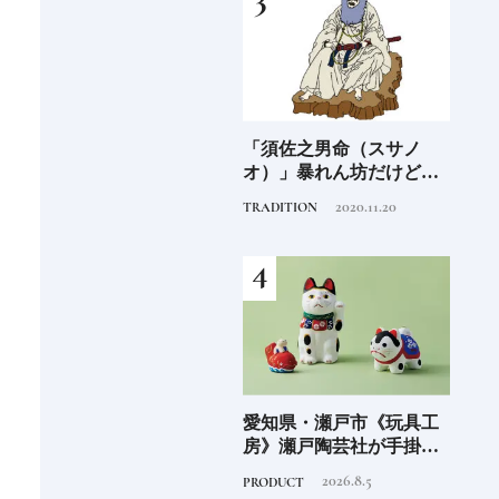
海士町
「須佐之男命（スサノ
沖縄県・石垣市《フサキ
青森
、未
オ）」暴れん坊だけど頭
ビーチリゾート ホテル&
「竹
前
がよく正義感が強い日本
ヴィラズ》石垣島のビー
民芸
2020.11.20
2024.9.30
TRADITION
HOTEL
FOOD
人なら知っておきたいニ
チリゾートでゆるりと島
ッポンの神様名鑑
時間を楽しむ
少な
愛知県・瀬戸市《玩具工
大分県・由布市《界 由布
《SW
“緑
房》瀬戸陶芸社が手掛け
院》季節を映す棚田の景
ーツ
のあ
る新ブランドいまの暮ら
色に癒される由布院の湯
がけ
2026.8.5
2022.10.6
PRODUCT
HOTEL
TRAVE
しに寄り添う、郷土玩具
宿
施設