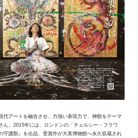
Ento ＜エントウ＞ 
地球と人が循環する
来の島の観光拠点〈
2021.8.29
HOTEL
編〉
現代アートを融合させ、力強い表現力で、神獣をテーマ
日本の都市は緑地が
い？都市開発のキーは
ん。2015年には、ロンドンの「チェルシー・フラワ
化”にあり！｜みどり
2025.4.21
の守護獣』を出品、受賞作が大英博物館へ永久収蔵され
INFORMATION
るまちづくり①