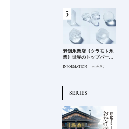
」の
老舗氷業店《クラモト氷
《2026年最新》注目の新
北海
界の
業》世界のトップバーテ
規開業ホテル16選｜一度
ニシ
の富
ンダーも注目する金沢の
は泊まりたい都市型のラ
活し
2026.8.7
2026.4.22
INFORMATION
HOTEL
FOOD
チャ
氷ができるまで
グジュアリーホテル
編〉
S
E
R
I
E
S