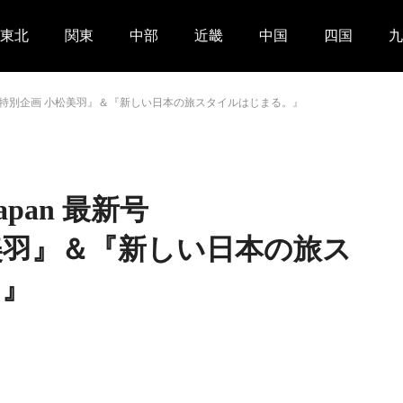
東北
関東
中部
近畿
中国
四国
九
pan 最新号『特別企画 小松美羽』＆『新しい日本の旅スタイルはじまる。』
 Japan 最新号
美羽』＆『新しい日本の旅ス
。』