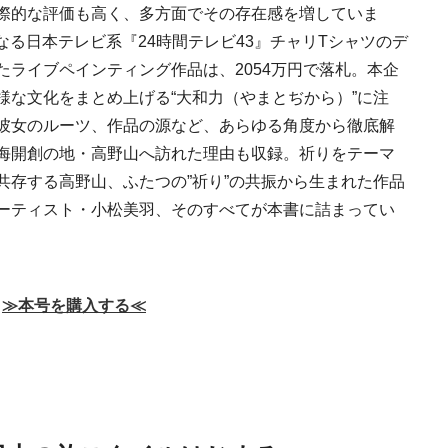
際的な評価も高く、多方面でその存在感を増していま
となる日本テレビ系『24時間テレビ43』チャリTシャツのデ
ライブペインティング作品は、2054万円で落札。本企
様な文化をまとめ上げる“大和力（やまとぢから）”に注
彼女のルーツ、作品の源など、あらゆる角度から徹底解
海開創の地・高野山へ訪れた理由も収録。祈りをテーマ
「ワンダートランク
共存する高野山、ふたつの”祈り”の共振から生まれた作品
挑戦日本の地域を世
ーティスト・小松美羽、そのすべてが本書に詰まってい
旅先へ！後編｜欧米
2025.6.19
INFORMATION
裕層に向けた“3つの
レンジ”
≫本号を購入する≪