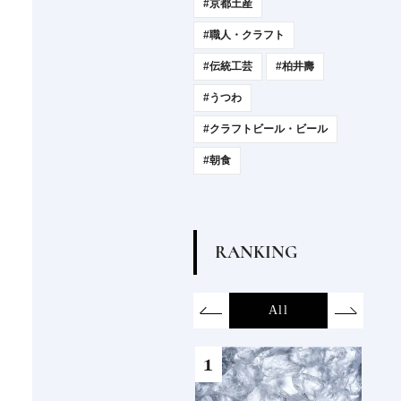
#京都土産
#職人・クラフト
#伝統工芸
#柏井壽
#うつわ
#クラフトビール・ビール
#朝食
R
A
N
K
I
N
G
on
SDGs
All
Hotel
Food&Dri