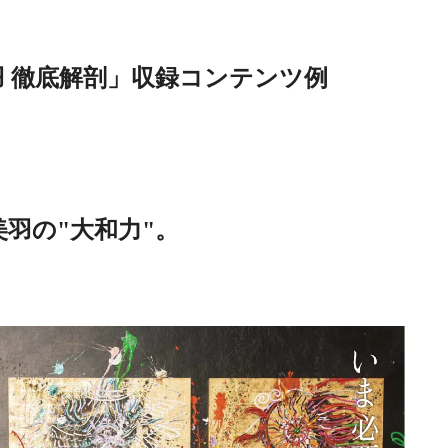
 徹底解剖」収録コンテンツ例
Discover Japan 202
号「木と生きる2026
2026.7.31
INFORMATION
羽の"大和力"。
《うめきた公園》大
自然と人をつなぐラ
スケープが誕生
2022.6.11
TRAVEL