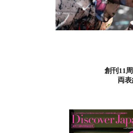
創刊11
両表