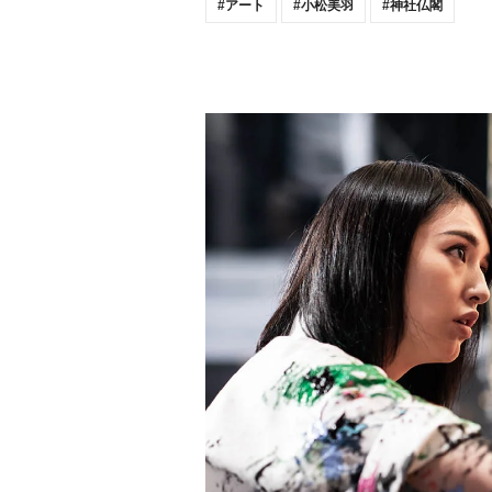
アート
小松美羽
神社仏閣