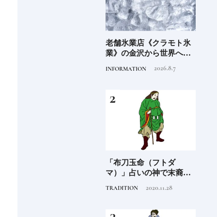
6年9月
老舗氷業店《クラモト氷
《2026年最新》注目の新
銀座
」
業》の金沢から世界への
規開業ホテル16選｜泊ま
岸 
挑戦
るだけで特別！デザイン
を変え
2026.8.7
2026.4.22
INFORMATION
HOTEL
FOOD
が素敵なホテル
は？
つく
阪に
「布刀玉命（フトダ
尾道「LOG」世界的建築
石川
ンド
マ）」占いの神で末裔は
集団スタジオ・ムンバイ
約必
祭祀を司る氏族となる日
が手掛けた新空間 ～前編
2020.11.28
2019.4.6
TRADITION
HOTEL
FOOD
本人なら知っておきたい
～
ニッポンの神様名鑑