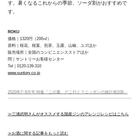
す。暑くなるこれからの季節、ソーダ割がおすすめで
す。
ROKU
価格｜1320円（200㎖）
原料｜桜花、桜葉、煎茶、玉露、山椒、ユズほか
販売場所｜全国のコンビニエンスストアほか
問｜サントリーお客様センター
Tel｜0120-139-310
www.suntory.co.jp
2020年7･8月号 特集「この夏、どこ行く？ニッポンの旅計画108」
≫三浦武明さんがオススメする国産ジンのアレンジレシピはこちら
≫お酒に関する記事をもっと読む