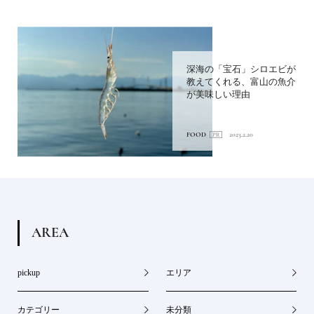
深海の「宝石」シロエビが
教えてくれる、富山の魚介
が美味しい理由
FOOD
2023.2.20
A
R
E
A
pickup
エリア
カテゴリー
未分類