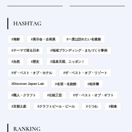
H
A
S
H
T
A
G
#海鮮
#展示会・企画展
#一度は訪れたい名建築
#テーマで巡る日本
#地域ブランディング・まちづくり事例
#自然
#歴史
#温泉天国、ニッポン！
#ザ・ベスト・オブ・ホテル
#ザ・ベスト・オブ・リゾート
#Discover Japan Lab
#名宿・名旅館
#柏井壽
#職人・クラフト
#伝統工芸
#ザ・ベスト・オブ・ギフト
#京都土産
#クラフトビール・ビール
#うつわ
#朝食
R
A
N
K
I
N
G