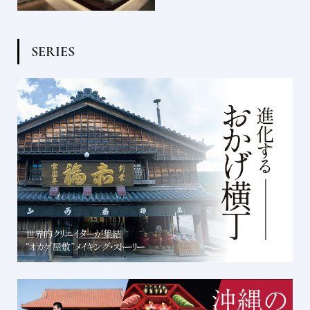
S
E
R
I
E
S