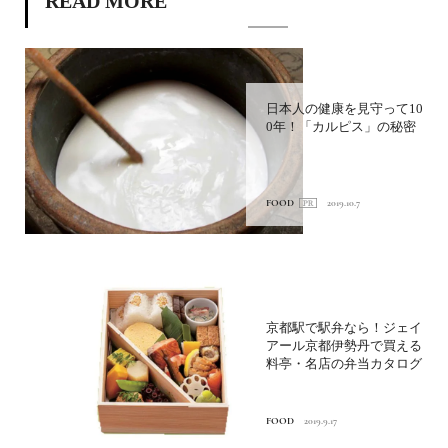
READ MORE
日本人の健康を見守って10
0年！「カルピス」の秘密
FOOD
2019.10.7
京都駅で駅弁なら！ジェイ
アール京都伊勢丹で買える
料亭・名店の弁当カタログ
FOOD
2019.9.17