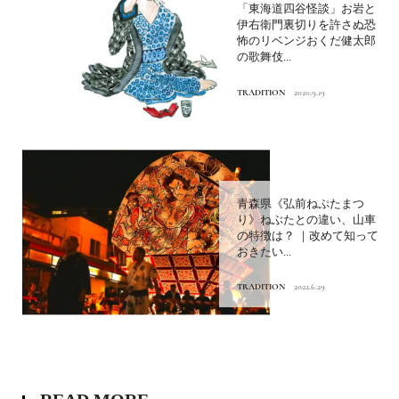
「東海道四谷怪談」お岩と
伊右衛門裏切りを許さぬ恐
怖のリベンジおくだ健太郎
の歌舞伎...
TRADITION
2020.9.19
青森県《弘前ねぷたまつ
り》ねぶたとの違い、山車
の特徴は？ ｜改めて知って
おきたい...
TRADITION
2022.6.29