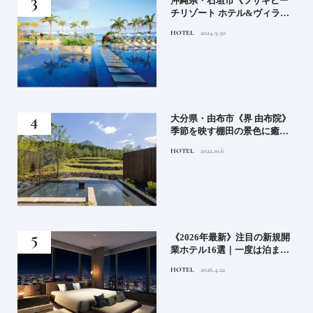
）」
沖縄県・石垣市《フサキビー
正義
チリゾート ホテル&ヴィラ
てお
ズ》石垣島のビーチリゾート
HOTEL
2024.9.30
鑑
でゆるりと島時間を楽しむ
房》
大分県・由布市《界 由布院》
ブラ
季節を映す棚田の景色に癒さ
添
れる由布院の湯宿
HOTEL
2022.10.6
業》
《2026年最新》注目の新規開
ーも
業ホテル16選｜一度は泊まり
るま
たい都市型のラグジュアリー
HOTEL
2026.4.22
ホテル