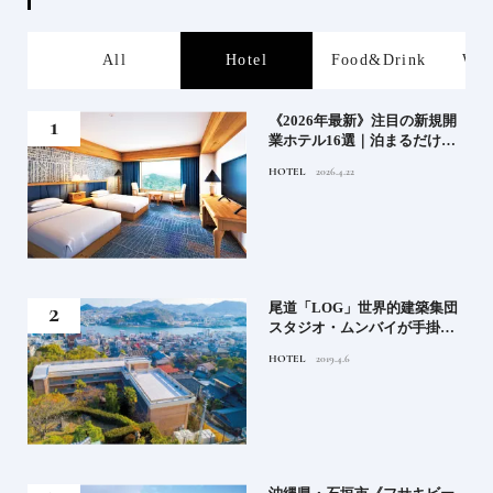
s
All
Hotel
Food&Drink
Wor
業》
《2026年最新》注目の新規開
業ホテル16選｜泊まるだけで
特別！デザインが素敵なホテ
HOTEL
2026.4.22
ル
」占
尾道「LOG」世界的建築集団
る氏
スタジオ・ムンバイが手掛け
てお
た新空間 ～前編～
HOTEL
2019.4.6
鑑