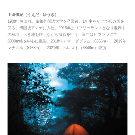
上田優紀（うえだ・ゆうき）
1988年生まれ。京都外国語大学を卒業後、1年半をかけて45カ国を
回る。帰国後アマナに入社。2016年よりフリーランスとなり世界中
の極地、へき地を旅しながら撮影を行う。近年はヒマラヤにて
8000m峰を中心に撮影。2018年アマ・ダブラム（6856m）、2019年
マナスル（8163m）、2021年エベレスト（8848m）登頂