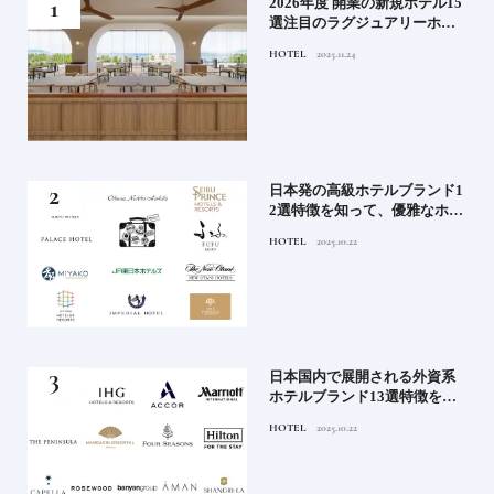
たい
2026年度 開業の新規ホテル15
行く
選注目のラグジュアリーホテ
ルや大都市の拠点となるシテ
HOTEL
2025.11.24
ィホテルまでご紹介【前編】
蒸留
日本発の高級ホテルブランド1
たい
2選特徴を知って、優雅なホテ
ルステイを満喫｜ホテルブラ
HOTEL
2025.10.22
ンド大解剖①
」実
日本国内で展開される外資系
の実
ホテルブランド13選特徴を知
ら知
って、優雅なホテルステイを
HOTEL
2025.10.22
神様
満喫｜ホテルブランド大解剖
⑦