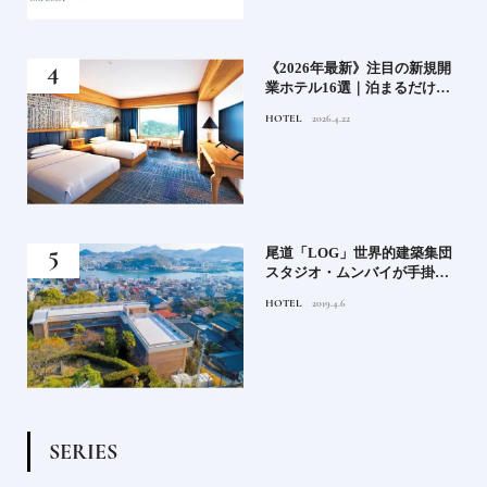
い神
《2026年最新》注目の新規開
参拝
業ホテル16選｜泊まるだけで
特別！デザインが素敵なホテ
HOTEL
2026.4.22
ル
蒸留
尾道「LOG」世界的建築集団
たい
スタジオ・ムンバイが手掛け
た新空間 ～前編～
HOTEL
2019.4.6
S
E
R
I
E
S