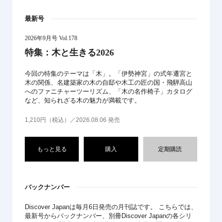
最新号
2026年9月号 Vol.178
特集：木と生きる2026
今回の特集のテーマは「木」。「伊勢神宮」の式年遷宮と
木の関係、名建築家の木の自邸や木工の匠の国・飛騨高山
へのファニチャーツーリズム、「木の名作椅子」カタログ
など、知られざる木の魅力が満載です。
1,210円（税込）／2026.08.06 発売
もっと見る
購入
定期購読
バックナンバー
Discover Japanは毎月6日発売の月刊誌です。 こちらでは、
最新号からバックナンバー、別冊Discover Japanの各シリ