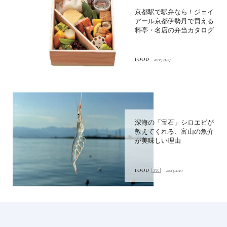
京都駅で駅弁なら！ジェイ
アール京都伊勢丹で買える
料亭・名店の弁当カタログ
FOOD
2019.9.17
深海の「宝石」シロエビが
教えてくれる、富山の魚介
が美味しい理由
FOOD
2023.2.20