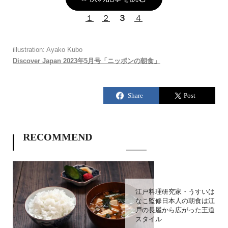
１
２
３
４
illustration: Ayako Kubo
Discover Japan 2023年5月号「ニッポンの朝食」
RECOMMEND
江戸料理研究家・うすいは
なこ監修日本人の朝食は江
戸の長屋から広がった王道
スタイル