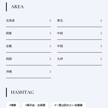
A
R
E
A
北海道
東北
関東
中部
近畿
中国
四国
九州
沖縄
H
A
S
H
T
A
G
#海鮮
#展示会・企画展
#一度は訪れたい名建築