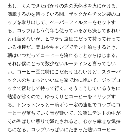
出し、くんできたばかりの森の天然水を火にかける。
沸騰するのを待っている間、ザックからチタン製のコ
ップを取り出して、ペーパーフィルターをセットす
る。コップはもう何年も使っているから決してきれい
とは言えないが、ヒマラヤ遠征にだって持って行って
いる相棒だ。登山やキャンプでテント泊をするとき、
朝はいつだってコーヒーを淹れることからはじまる。
それは僕にとって数少ないルーティンと言ってもい
い。コーヒー豆に特にこだわりはないけど、スターバ
ックスのちょっといい豆を家で粉に挽いて、ジップロ
ックで密封して持って行く。そうこうしているうちに
熱湯が沸くので、ゆっくりとコーヒーをドリップす
る。トンットンッと一滴ずつ一定の速度でコップにコ
ーヒーが落ちていく音が響いて、次第にテントの中が
その香ばしい薫りで満たされると、心から幸せな気持
ちになる。コップいっぱいにたまった熱いコーヒー