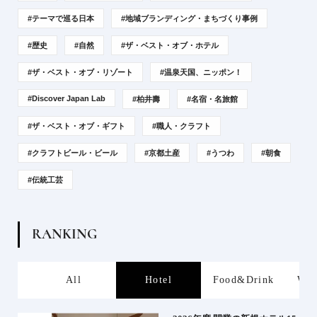
#テーマで巡る日本
#地域ブランディング・まちづくり事例
#歴史
#自然
#ザ・ベスト・オブ・ホテル
#ザ・ベスト・オブ・リゾート
#温泉天国、ニッポン！
#Discover Japan Lab
#柏井壽
#名宿・名旅館
#ザ・ベスト・オブ・ギフト
#職人・クラフト
#クラフトビール・ビール
#京都土産
#うつわ
#朝食
#伝統工芸
R
A
N
K
I
N
G
s
All
Hotel
Food&Drink
Wor