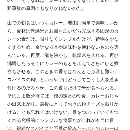
のだ。そうなれば、途中で動けなくなってしまい、遭
難事故の原因にもなりかねないのだ。
山での朝食はいつもカレー。理由は簡単で美味しいか
ら。食材は乾燥米とお湯を注いだら完成する固形のカ
レーの素だけ。限りなくシンプルだけど、荷物を少な
くするため、余計な器具や調味料を使わないものを選
んでいる。再度、湯を沸かし、乾燥米を入れる。再び
沸騰したらそこにカレーのもとを加えてさらにひと煮
立ちさせる。このときの香りはなんとも形容し難い。
スパイスの匂いというやつはどうしてこうも人を惹き
付けるのだろうか。この香りだけで米が食べられる。
そのまま数分待てば、僕の定番の朝食、カレーおじや
の出来上がり。最後にとっておきの粉チーズを振りか
けることも忘れてはいけない。目をつぶっていてもつ
くれる究極的にシンプルな食事だがこれが本当に旨
い。複雑なスパイスと野菜の旨みたっぷりのカレーは