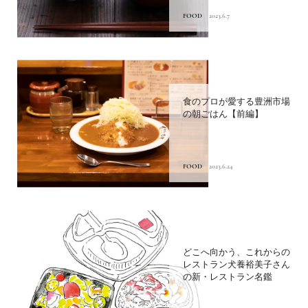
FOOD
2023.6.7
食のプロが愛する豊洲市場
の朝ごはん【前編】
FOOD
2023.6.24
どこへ向かう、これからの
レストラン犬養裕美子さん
の新・レストラン名鑑