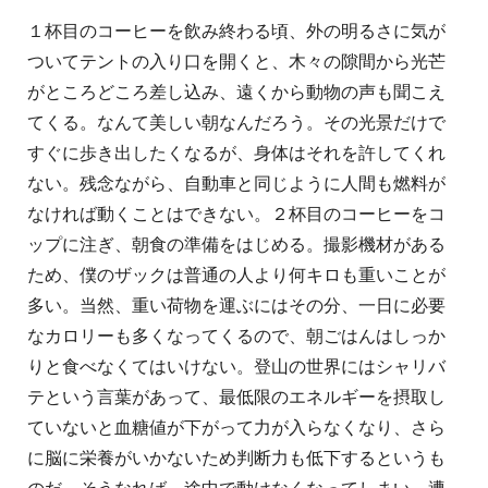
１杯目のコーヒーを飲み終わる頃、外の明るさに気が
ついてテントの入り口を開くと、木々の隙間から光芒
がところどころ差し込み、遠くから動物の声も聞こえ
てくる。なんて美しい朝なんだろう。その光景だけで
すぐに歩き出したくなるが、身体はそれを許してくれ
ない。残念ながら、自動車と同じように人間も燃料が
なければ動くことはできない。２杯目のコーヒーをコ
ップに注ぎ、朝食の準備をはじめる。撮影機材がある
ため、僕のザックは普通の人より何キロも重いことが
多い。当然、重い荷物を運ぶにはその分、一日に必要
なカロリーも多くなってくるので、朝ごはんはしっか
りと食べなくてはいけない。登山の世界にはシャリバ
テという言葉があって、最低限のエネルギーを摂取し
ていないと血糖値が下がって力が入らなくなり、さら
に脳に栄養がいかないため判断力も低下するというも