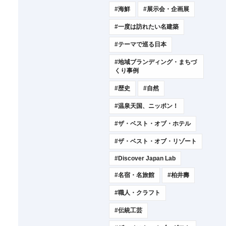
#海鮮
#展示会・企画展
#一度は訪れたい名建築
#テーマで巡る日本
#地域ブランディング・まちづ
くり事例
#歴史
#自然
#温泉天国、ニッポン！
#ザ・ベスト・オブ・ホテル
#ザ・ベスト・オブ・リゾート
#Discover Japan Lab
#名宿・名旅館
#柏井壽
#職人・クラフト
#伝統工芸