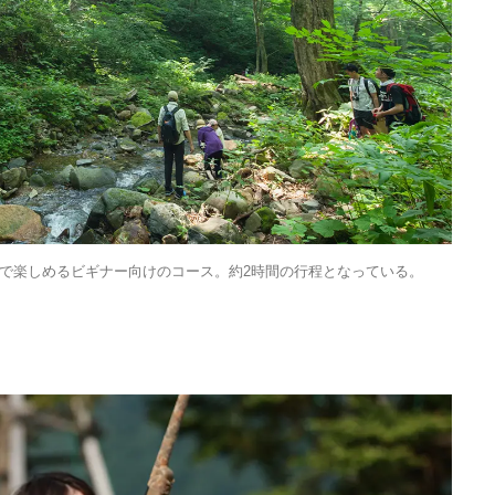
Ento ＜エントウ＞ 
地球と人が循環する
来の島の観光拠点〈
2021.8.29
HOTEL
編〉
で楽しめるビギナー向けのコース。約2時間の行程となっている。
日本の都市は緑地が
い？都市開発のキーは
化”にあり！｜みどり
2025.4.21
INFORMATION
るまちづくり①