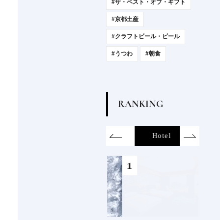
#ザ・ベスト・オブ・ギフト
#京都土産
#クラフトビール・ビール
#うつわ
#朝食
R
A
N
K
I
N
G
on
SDGs
All
Hotel
Food&Dri