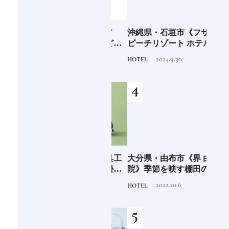
海士町
「須佐之男命（スサノ
沖縄県・石垣市《フサキ
青森
、未
オ）」暴れん坊だけど頭
ビーチリゾート ホテル&
「竹
前
がよく正義感が強い日本
ヴィラズ》石垣島のビー
民芸
2020.11.20
2024.9.30
TRADITION
HOTEL
FOOD
人なら知っておきたいニ
チリゾートでゆるりと島
ッポンの神様名鑑
時間を楽しむ
少な
愛知県・瀬戸市《玩具工
大分県・由布市《界 由布
《SW
“緑
房》瀬戸陶芸社が手掛け
院》季節を映す棚田の景
ーツ
のあ
る新ブランドいまの暮ら
色に癒される由布院の湯
がけ
2026.8.5
2022.10.6
PRODUCT
HOTEL
TRAVE
しに寄り添う、郷土玩具
宿
施設