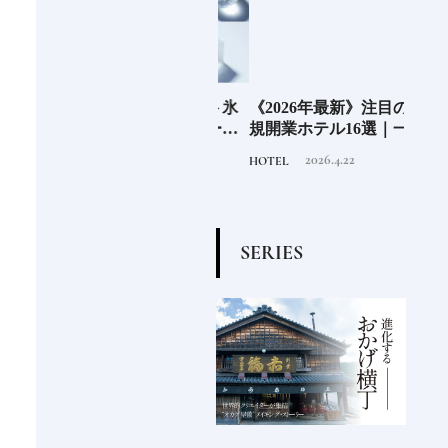
」の
老舗氷業店《クラモト氷
《2026年最新》注目の新
北海
界の
業》世界のトップバーテ
規開業ホテル16選｜一度
ニシ
の富
ンダーも注目する金沢の
は泊まりたい都市型のラ
活し
2026.8.7
2026.4.22
INFORMATION
HOTEL
FOOD
チャ
氷ができるまで
グジュアリーホテル
編〉
S
E
R
I
E
S