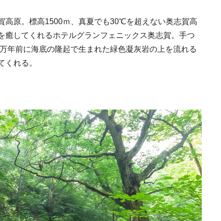
Discover Japan 202
号「木と生きる2026
高原。標高1500ｍ、真夏でも30℃を超えない奥志賀高
2026.7.31
を癒してくれるホテルグランフェニックス奥志賀。手つ
INFORMATION
0万年前に海底の隆起で生まれた緑色凝灰岩の上を流れる
てくれる。
《うめきた公園》大
自然と人をつなぐラ
スケープが誕生
2022.6.11
TRAVEL