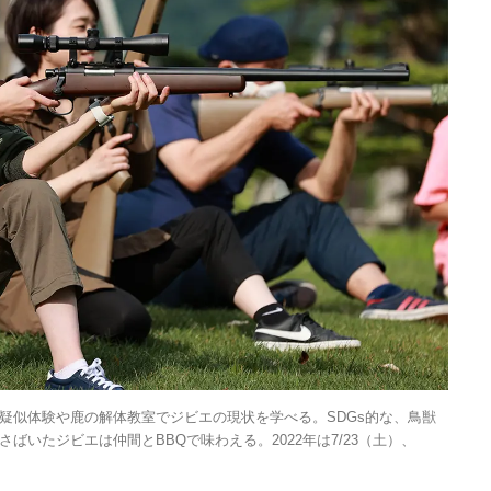
「ワンダートランク
挑戦日本の地域を世
旅先へ！後編｜欧米
2025.6.19
INFORMATION
裕層に向けた“3つの
レンジ”
疑似体験や鹿の解体教室でジビエの現状を学べる。SDGs的な、鳥獣
いたジビエは仲間とBBQで味わえる。2022年は7/23（土）、