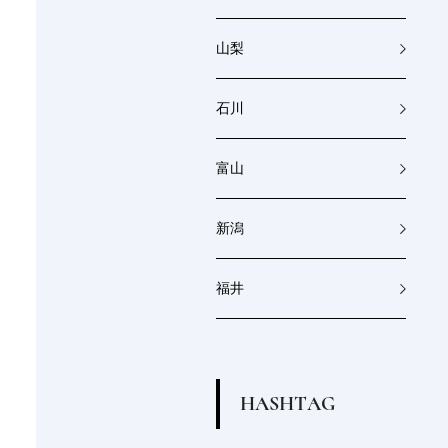
山梨
石川
富山
新潟
福井
H
A
S
H
T
A
G