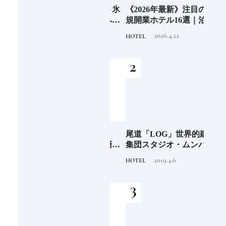
6年9月
老舗氷業店《クラモト氷
《2026年最新》注目の新
銀座
」
業》の金沢から世界への
規開業ホテル16選｜泊ま
岸 
挑戦
るだけで特別！デザイン
を変え
2026.8.7
2026.4.22
INFORMATION
HOTEL
FOOD
が素敵なホテル
は？
つく
阪に
「布刀玉命（フトダ
尾道「LOG」世界的建築
石川
ンド
マ）」占いの神で末裔は
集団スタジオ・ムンバイ
約必
祭祀を司る氏族となる日
が手掛けた新空間 ～前編
2020.11.28
2019.4.6
TRADITION
HOTEL
FOOD
本人なら知っておきたい
～
ニッポンの神様名鑑