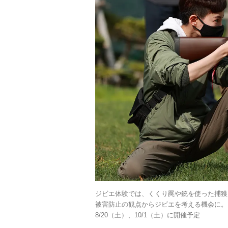
ジビエ体験では、くくり罠や銃を使った捕獲
被害防止の観点からジビエを考える機会に。さば
8/20（土）、10/1（土）に開催予定