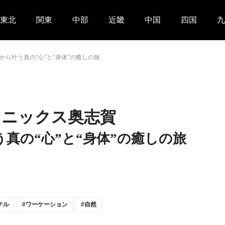
東北
関東
中部
近畿
中国
四国
九
ら叶う真の“心”と“身体”の癒しの旅
ェニックス奥志賀
真の“心”と“身体”の癒しの旅
テル
ワーケーション
自然