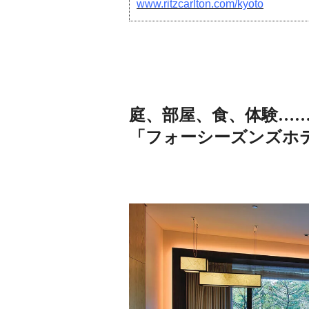
www.ritzcarlton.com/kyoto
庭、部屋、食、体験…
「フォーシーズンズホ