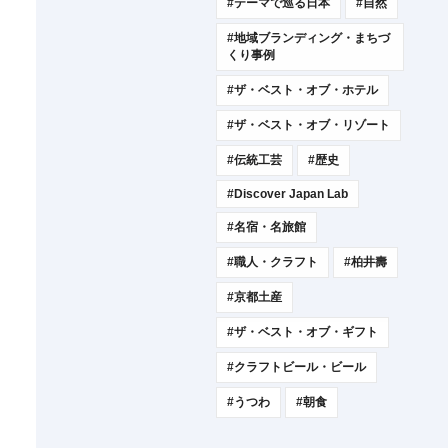
#テーマで巡る日本
#自然
#地域ブランディング・まちづ
くり事例
#ザ・ベスト・オブ・ホテル
#ザ・ベスト・オブ・リゾート
#伝統工芸
#歴史
#Discover Japan Lab
#名宿・名旅館
#職人・クラフト
#柏井壽
#京都土産
#ザ・ベスト・オブ・ギフト
#クラフトビール・ビール
#うつわ
#朝食