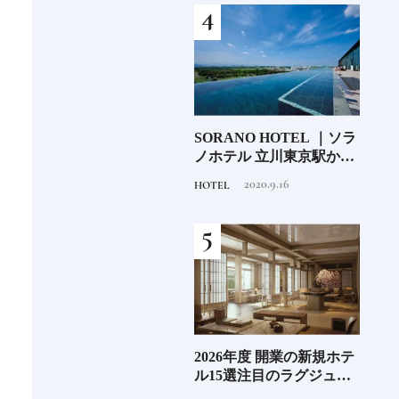
少な
「伊邪那美神（イザナ
SORANO HOTEL ｜ソラ
銀座
“緑
ミ）」イザナギとともに
ノホテル 立川東京駅から
岸 
のあ
多くの神様を生み出す日
40分で行けるリゾートへ
を変え
2020.11.17
2020.9.16
TRADITION
HOTEL
FOOD
本人なら知っておきたい
【前編】
は？
ニッポンの神様名鑑
続け
EL
《那須塩原市図書館みる
2026年度 開業の新規ホテ
料理
先進
る》森の中を散歩してい
ル15選注目のラグジュア
「山
垢な
るような図書空間
リーホテルや大都市の拠