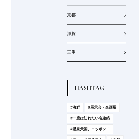
京都
滋賀
三重
H
A
S
H
T
A
G
#海鮮
#展示会・企画展
#一度は訪れたい名建築
#温泉天国、ニッポン！