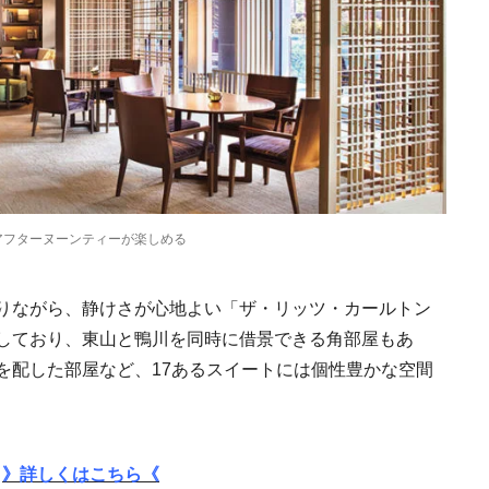
Traditi
アフターヌーンティーが楽しめる
りながら、静けさが心地よい「ザ・リッツ・カールトン
しており、東山と鴨川を同時に借景できる角部屋もあ
Discover Japan 202
号「木と生きる2026
を配した部屋など、17あるスイートには個性豊かな空間
2026.7.31
INFORMATION
》詳しくはこちら《