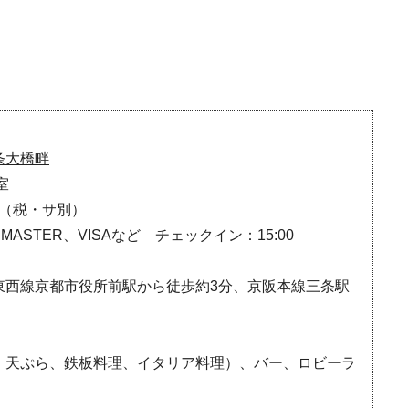
Ento ＜エントウ＞ 
地球と人が循環する
来の島の観光拠点〈
2021.8.29
HOTEL
編〉
条大橋畔
室
〜（税・サ別）
MASTER、VISAなど チェックイン：15:00
東西線京都市役所前駅から徒歩約3分、京阪本線三条駅
《うめきた公園》大
自然と人をつなぐラ
、天ぷら、鉄板料理、イタリア料理）、バー、ロビーラ
スケープが誕生
2022.6.11
TRAVEL