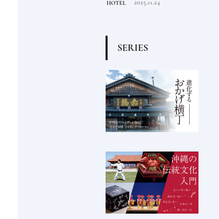
2022.6.30
2025.11.24
TRAVEL
HOTEL
FOOD
る一
点となるシティホテルま
でご紹介【後編】
S
E
R
I
E
S