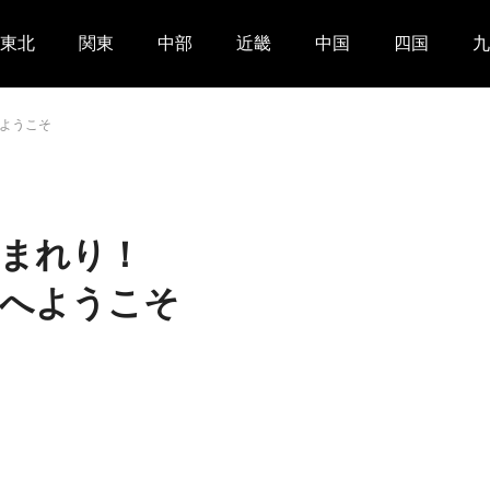
東北
関東
中部
近畿
中国
四国
九
ようこそ
まれり！
ルへようこそ