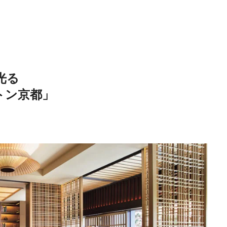
光る
トン京都」