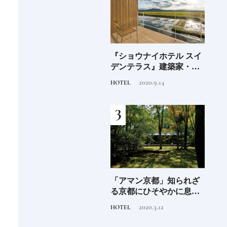
海士町
青森県弘前市 大阪屋の
『ショウナイホテル スイ
料理
、未
「竹流し」《福田里香の
デンテラス』建築家・坂
「一
前
民芸お菓子巡礼》
茂が手掛ける新しい庄内
2024.8.25
2020.9.14
FOOD
HOTEL
FOOD
の街づくりのシンボル
阪に
Discover Japan 2026年9月
「アマン京都」知られざ
ご当
ンド
号「木と生きる2026」
る京都にひそやかに息づ
ー究
くリゾート
せ！
2026.7.31
2020.3.12
INFORMATION
HOTEL
FOOD