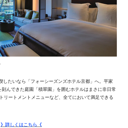
2021.11.14
HOTEL
る自然を原体験でき
棟貸しホテル
ム
喫したいなら「フォーシーズンズホテル京都」へ。平家
史を刻んできた庭園「積翠園」を囲むホテルはまさに非日常
なトリートメントメニューなど、全てにおいて満足できる
》詳しくはこちら《