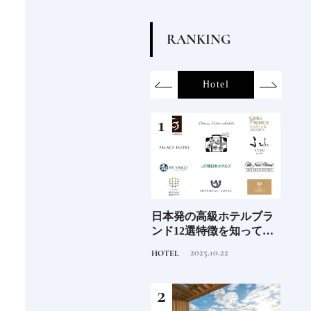
R
A
N
K
I
N
G
on
SDGs
All
Hotel
Food&Dri
6年9月
新次元の塩づくり《田野
日本発の高級ホテルブラ
青森
」
屋塩二郎》現代に受け継
ンド12選特徴を知って、
「竹
がれる高知の“塩"スピリ
優雅なホテルステイを満
民芸
2025.7.30
2025.10.22
TRAVEL
HOTEL
FOOD
ット塩の道をゆく高知旅
喫｜ホテルブランド大解
｜中編
剖①