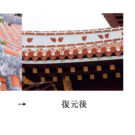
「ワンダートランク
挑戦日本の地域を世
旅先へ！後編｜欧米
2025.6.19
INFORMATION
裕層に向けた“3つの
レンジ”