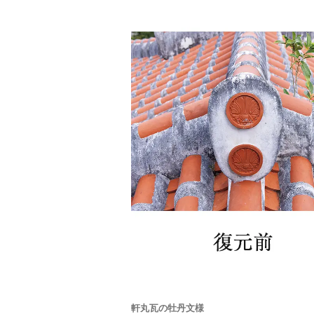
軒丸瓦の牡丹文様