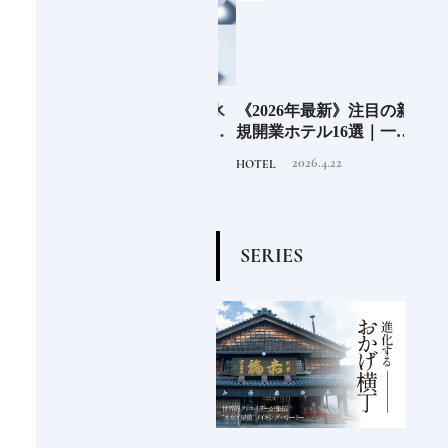
」の
老舗氷業店《クラモト氷
《2026年最新》注目の新
北海
界の
業》世界のトップバーテ
規開業ホテル16選｜一度
ニシ
の富
ンダーも注目する金沢の
は泊まりたい都市型のラ
活し
2026.8.7
2026.4.22
INFORMATION
HOTEL
FOOD
チャ
氷ができるまで
グジュアリーホテル
編〉
S
E
R
I
E
S