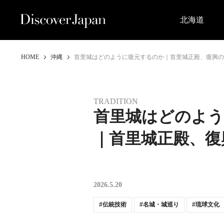
北海道
HOME
沖縄
首里城はどのように復元するのか｜首里城正殿、復興の
TRADITION
首里城はどのよ
｜首里城正殿、復
2026.5.20
伝統技術
名城・城巡り
琉球文化