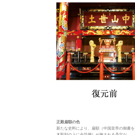
正殿扁額の色
新たな史料により、扁額（中国皇帝の御書を
木彫刻の上に金箔押しが施される予定だ