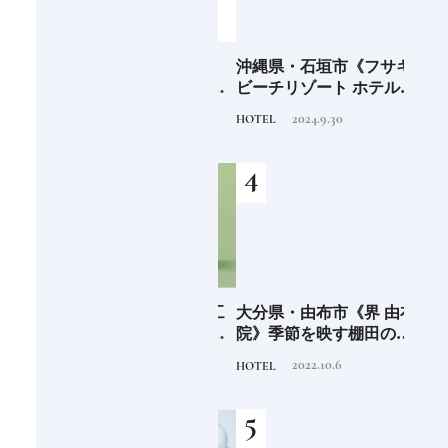
海士町
「須佐之男命（スサノ
沖縄県・石垣市《フサキ
青森
、未
オ）」暴れん坊だけど頭
ビーチリゾート ホテル&
「竹
前
がよく正義感が強い日本
ヴィラズ》石垣島のビー
民芸
2020.11.20
2024.9.30
TRADITION
HOTEL
FOOD
人なら知っておきたいニ
チリゾートでゆるりと島
ッポンの神様名鑑
時間を楽しむ
少な
愛知県・瀬戸市《玩具工
大分県・由布市《界 由布
《SW
“緑
房》瀬戸陶芸社が手掛け
院》季節を映す棚田の景
ーツ
のあ
る新ブランドいまの暮ら
色に癒される由布院の湯
がけ
2026.8.5
2022.10.6
PRODUCT
HOTEL
TRAVE
しに寄り添う、郷土玩具
宿
施設