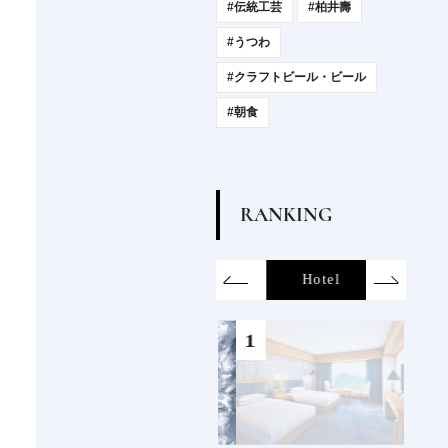
#伝統工芸
#柏井壽
#うつわ
#クラフトビール・ビール
#朝食
R
A
N
K
I
N
G
on
SDGs
All
Hotel
Food&Dri