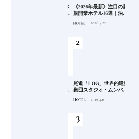
6年9月
老舗氷業店《クラモト氷
《2026年最新》注目の新
銀座
」
業》の金沢から世界への
規開業ホテル16選｜泊ま
岸 
挑戦
るだけで特別！デザイン
を変え
2026.8.7
2026.4.22
INFORMATION
HOTEL
FOOD
が素敵なホテル
は？
つく
阪に
「布刀玉命（フトダ
尾道「LOG」世界的建築
石川
ンド
マ）」占いの神で末裔は
集団スタジオ・ムンバイ
約必
祭祀を司る氏族となる日
が手掛けた新空間 ～前編
2020.11.28
2019.4.6
TRADITION
HOTEL
FOOD
本人なら知っておきたい
～
ニッポンの神様名鑑