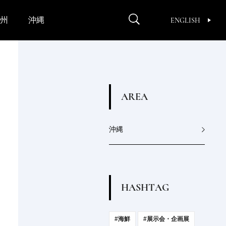
州
沖縄
ENGLISH
A
R
E
A
沖縄
H
A
S
H
T
A
G
#海鮮
#展示会・企画展