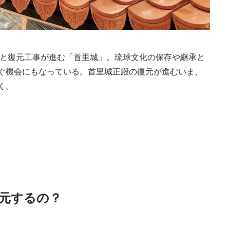
々と復元工事が進む「首里城」。琉球文化の保存や継承と
ぐ機会にもなっている。首里城正殿の復元が進むいま、
く。
Traditi
復元するの？