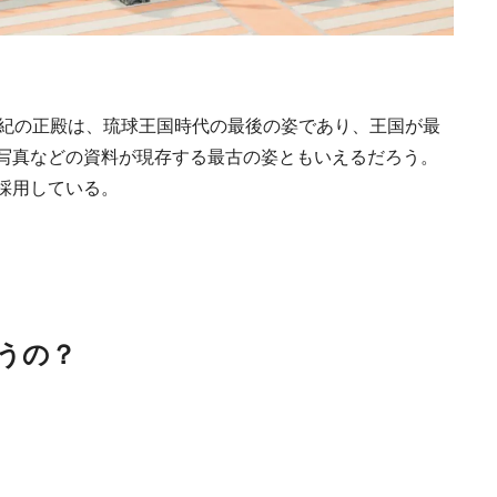
Ento ＜エントウ＞ 
地球と人が循環する
来の島の観光拠点〈
世紀の正殿は、琉球王国時代の最後の姿であり、王国が最
2021.8.29
HOTEL
編〉
写真などの資料が現存する最古の姿ともいえるだろう。
採用している。
日本の都市は緑地が
違うの？
い？都市開発のキーは
化”にあり！｜みどり
2025.4.21
INFORMATION
るまちづくり①