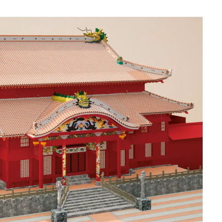
Discover Japan 202
号「木と生きる2026
2026.7.31
INFORMATION
《うめきた公園》大
自然と人をつなぐラ
スケープが誕生
2022.6.11
TRAVEL