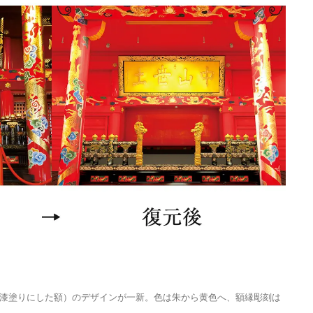
漆塗りにした額）のデザインが一新。色は朱から黄色へ、額縁彫刻は