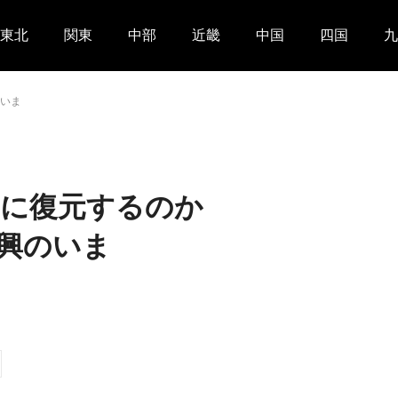
東北
関東
中部
近畿
中国
四国
九
いま
うに復元するのか
興のいま