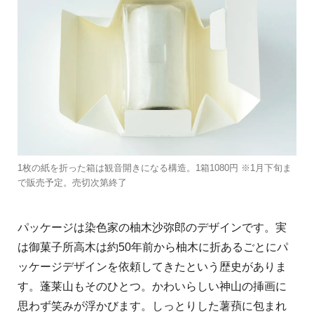
1枚の紙を折った箱は観音開きになる構造。1箱1080円 ※1月下旬ま
で販売予定。売切次第終了
パッケージは染色家の柚木沙弥郎のデザインです。実
は御菓子所高木は約50年前から柚木に折あるごとにパ
ッケージデザインを依頼してきたという歴史がありま
す。蓬莱山もそのひとつ。かわいらしい神山の挿画に
思わず笑みが浮かびます。しっとりした薯蕷に包まれ