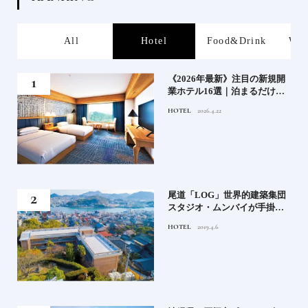
s
All
Hotel
Food&Drink
Wor
業》
《2026年最新》注目の新規開
業ホテル16選｜泊まるだけで
特別！デザインが素敵なホテ
HOTEL
2026.4.22
ル
」占
尾道「LOG」世界的建築集団
る氏
スタジオ・ムンバイが手掛け
てお
た新空間 ～前編～
HOTEL
2019.4.6
鑑