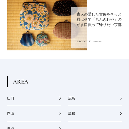
貴人の愛した古裂をそっと
忍ばせて「ちんぎれや」の
がま口買って帰りたい京都
PRODUCT
2020.11.1
A
R
E
A
山口
広島
岡山
島根
鳥取