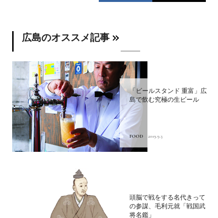
広島のオススメ記事
「ビールスタンド 重富」広
島で飲む究極の生ビール
FOOD
2019.9.3
頭脳で戦をする名代きって
の参謀、毛利元就「戦国武
将名鑑」