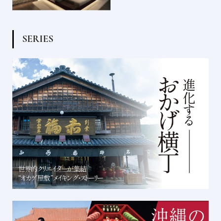
S
E
R
I
E
S