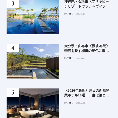
）」
沖縄県・石垣市《フサキビー
正義
チリゾート ホテル&ヴィラ
てお
ズ》石垣島のビーチリゾート
HOTEL
2024.9.30
鑑
でゆるりと島時間を楽しむ
房》
大分県・由布市《界 由布院》
ブラ
季節を映す棚田の景色に癒さ
添
れる由布院の湯宿
HOTEL
2022.10.6
業》
《2026年最新》注目の新規開
ーも
業ホテル16選｜一度は泊まり
るま
たい都市型のラグジュアリー
HOTEL
2026.4.22
ホテル