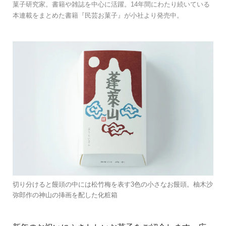
菓子研究家。書籍や雑誌を中心に活躍。14年間にわたり続いている
本連載をまとめた書籍『民芸お菓子』が小社より発売中。
切り分けると饅頭の中には松竹梅を表す3色の小さなお饅頭。柚木沙
弥郎作の神山の挿画を配した化粧箱