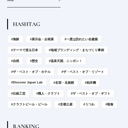
H
A
S
H
T
A
G
#海鮮
#展示会・企画展
#一度は訪れたい名建築
#テーマで巡る日本
#地域ブランディング・まちづくり事例
#自然
#歴史
#温泉天国、ニッポン！
#ザ・ベスト・オブ・ホテル
#ザ・ベスト・オブ・リゾート
#Discover Japan Lab
#名宿・名旅館
#柏井壽
#伝統工芸
#職人・クラフト
#ザ・ベスト・オブ・ギフト
#クラフトビール・ビール
#京都土産
#うつわ
#朝食
R
A
N
K
I
N
G