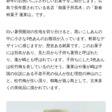
​​新年のお祝いにふさわしいお菓子をご紹介します。広
島で長年愛されている名店「御菓子所高木」の「新春
棹菓子 蓬莱山」です。
白い薯蕷饅頭の生地を切り分けると、黒いこしあんの
中に小さな3色あんのお饅頭が入っています。斬新なデ
ザインに感じますが、歴史ある銘菓です。このお菓子
には別名があり、見た目から子持ち薯蕷と呼ばれた
り、蓬が嶋とも呼ばれています。子持ちにした3色あん
は松竹梅を表しているのだそう。蓬莱山や蓬が嶋は中
国の伝説にある不老不死の仙人が住む理想の神山のこ
と。松竹梅が生い茂り、鶴亀が遊ぶ島として、古来多
くの美術品に描かれています。