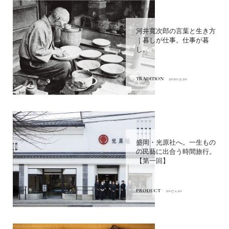
河井寬次郎の言葉と生き方
｜暮しが仕事。仕事が暮
し。
TRADITION
2020.9.20
盛岡・光原社へ。一生もの
の民藝に出合う時間旅行。
【第一回】
PRODUCT
2017.1.20