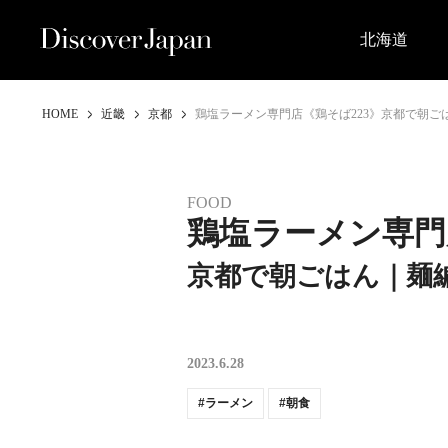
北海道
HOME
近畿
京都
鶏塩ラーメン専門店《鶏そば223》京都で朝ご
FOOD
鶏塩ラーメン専門
京都で朝ごはん｜麺
2023.6.28
ラーメン
朝食