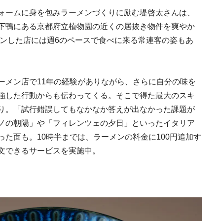
ォームに身を包みラーメンづくりに励む堤啓太さんは、
下鴨にある京都府立植物園の近くの居抜き物件を爽やか
プンした店には週6のペースで食べに来る常連客の姿もあ
ーメン店で11年の経験がありながら、さらに自分の味を
Ento ＜エントウ＞ 
強した行動からも伝わってくる。そこで得た最大のスキ
地球と人が循環する
り。「試行錯誤してもなかなか答えが出なかった課題が
来の島の観光拠点〈
2021.8.29
HOTEL
編〉
ノの朝陽」や「フィレンツェの夕日」といったイタリア
た面も。10時半までは、ラーメンの料金に100円追加す
文できるサービスを実施中。
《うめきた公園》大
自然と人をつなぐラ