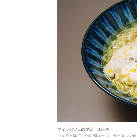
フィレンツェの夕日
1000円
コク旨と銘打った白濁スープ。ラーメンで使