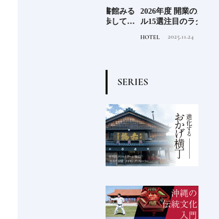
EL
《那須塩原市図書館みる
2026年度 開業の新規ホテ
料理
先進
る》森の中を散歩してい
ル15選注目のラグジュア
「山
垢な
るような図書空間
リーホテルや大都市の拠
2022.6.30
2025.11.24
TRAVEL
HOTEL
FOOD
る一
点となるシティホテルま
でご紹介【後編】
S
E
R
I
E
S