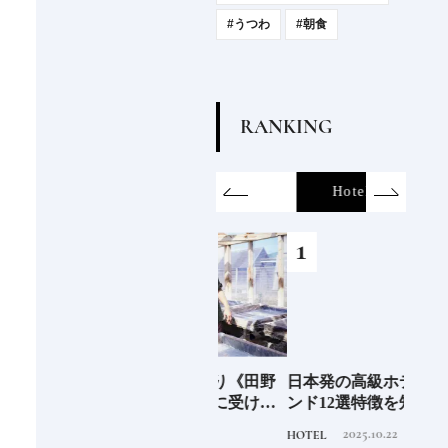
#うつわ
#朝食
R
A
N
K
I
N
G
on
SDGs
All
Hotel
Food&Dri
6年9月
新次元の塩づくり《田野
日本発の高級ホテルブラ
青森
」
屋塩二郎》現代に受け継
ンド12選特徴を知って、
「竹
がれる高知の“塩"スピリ
優雅なホテルステイを満
民芸
2025.7.30
2025.10.22
TRAVEL
HOTEL
FOOD
ット塩の道をゆく高知旅
喫｜ホテルブランド大解