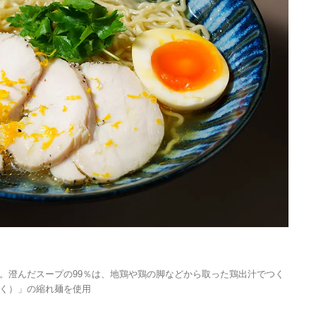
Traditi
Discover Japan 202
。澄んだスープの99％は、地鶏や鶏の脚などから取った鶏出汁でつく
号「木と生きる2026
く）」の縮れ麺を使用
2026.7.31
INFORMATION