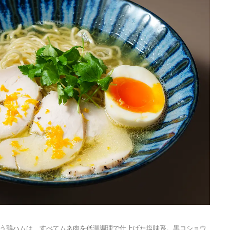
スケープが誕生
2022.6.11
TRAVEL
日本の都市は緑地が
い？都市開発のキーは
化”にあり！｜みどり
2025.4.21
INFORMATION
るまちづくり①
う鶏ハムは、すべてムネ肉を低温調理で仕上げた塩味系。黒コショウ