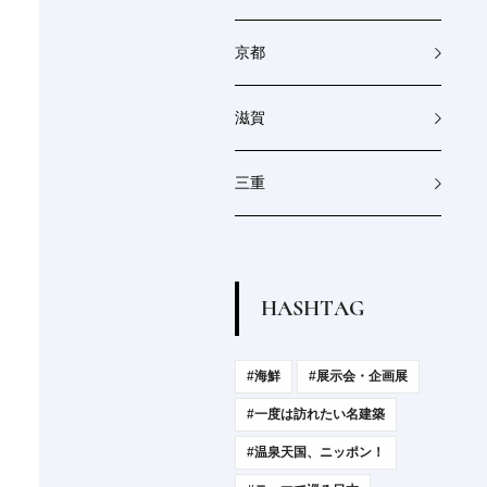
京都
滋賀
三重
H
A
S
H
T
A
G
#海鮮
#展示会・企画展
#一度は訪れたい名建築
#温泉天国、ニッポン！