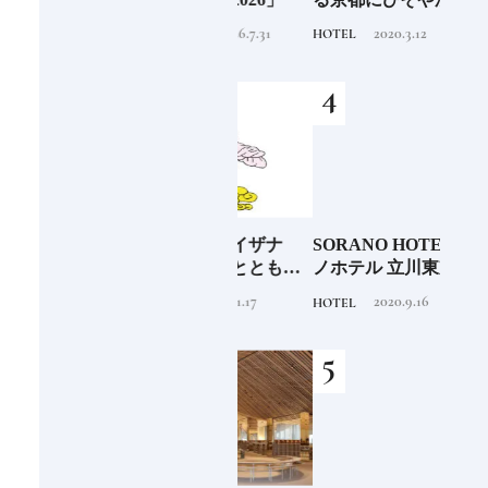
くリゾート
せ！
2026.7.31
2020.3.12
INFORMATION
HOTEL
FOOD
少な
「伊邪那美神（イザナ
SORANO HOTEL ｜ソラ
銀座
“緑
ミ）」イザナギとともに
ノホテル 立川東京駅から
岸 
のあ
多くの神様を生み出す日
40分で行けるリゾートへ
を変え
2020.11.17
2020.9.16
TRADITION
HOTEL
FOOD
本人なら知っておきたい
【前編】
は？
ニッポンの神様名鑑
続け