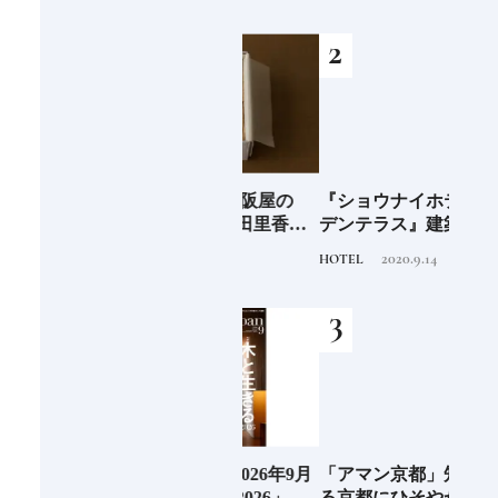
｜中編
剖①
海士町
青森県弘前市 大阪屋の
『ショウナイホテル スイ
料理
、未
「竹流し」《福田里香の
デンテラス』建築家・坂
「一
前
民芸お菓子巡礼》
茂が手掛ける新しい庄内
2024.8.25
2020.9.14
FOOD
HOTEL
FOOD
の街づくりのシンボル
阪に
Discover Japan 2026年9月
「アマン京都」知られざ
ご当
ンド
号「木と生きる2026」
る京都にひそやかに息づ
ー究