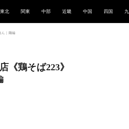
東北
関東
中部
近畿
中国
四国
九
はん｜麺編
店《鶏そば223》
編