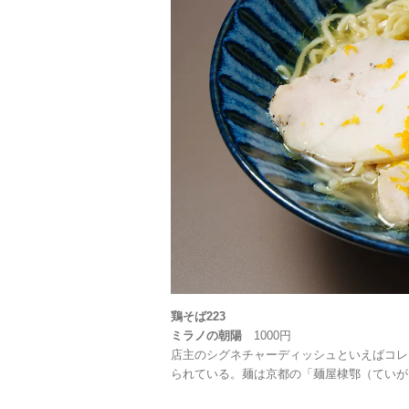
鶏そば223
ミラノの朝陽
1000円
店主のシグネチャーディッシュといえばコレ
られている。麺は京都の「麺屋棣鄂（ていが