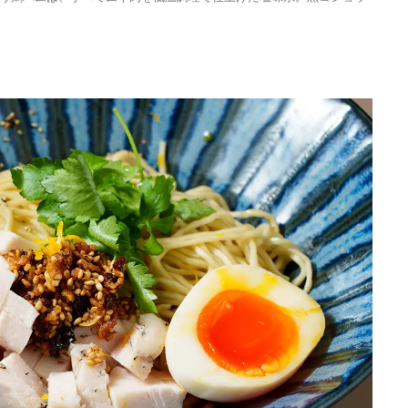
MEMU EARTH HOT
／メムアースホテル
的な建築と十勝の無
2021.11.14
HOTEL
る自然を原体験でき
棟貸しホテル