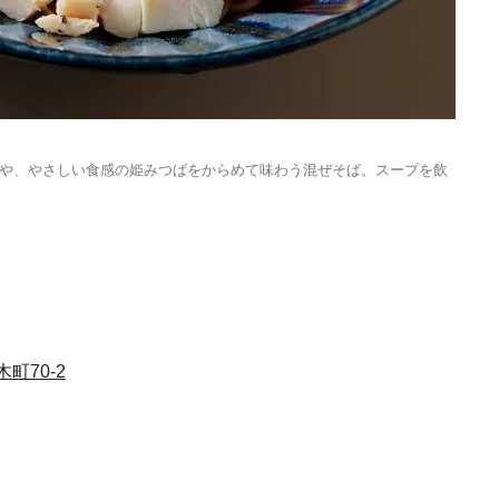
や、やさしい食感の姫みつばをからめて味わう混ぜそば。スープを飲
町70-2