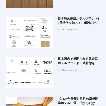
蒸留
日本発の高級ホテルブランド1
たい
2選特徴を知って、優雅なホテ
ルステイを満喫｜ホテルブラ
HOTEL
2025.10.22
ンド大解剖①
」実
日本国内で展開される外資系
の実
ホテルブランド13選特徴を知
ら知
って、優雅なホテルステイを
HOTEL
2025.10.22
神様
満喫｜ホテルブランド大解剖
⑦
い神
《2026年最新》注目の新規開
参拝
業ホテル16選｜泊まるだけで