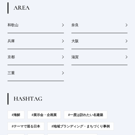
A
R
E
A
和歌山
奈良
兵庫
大阪
京都
滋賀
三重
H
A
S
H
T
A
G
#海鮮
#展示会・企画展
#一度は訪れたい名建築
#テーマで巡る日本
#地域ブランディング・まちづくり事例