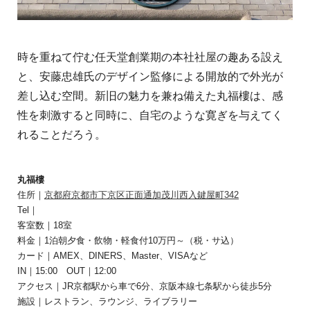
時を重ねて佇む任天堂創業期の本社社屋の趣ある設え
と、安藤忠雄氏のデザイン監修による開放的で外光が
差し込む空間。新旧の魅力を兼ね備えた丸福樓は、感
性を刺激すると同時に、自宅のような寛ぎを与えてく
れることだろう。
丸福樓
住所｜
京都府京都市下京区正面通加茂川西入鍵屋町342
Tel｜
客室数｜18室
料金｜1泊朝夕食・飲物・軽食付10万円～（税・サ込）
カード｜AMEX、DINERS、Master、VISAなど
IN｜15:00 OUT｜12:00
アクセス｜JR京都駅から車で6分、京阪本線七条駅から徒歩5分
施設｜レストラン、ラウンジ、ライブラリー