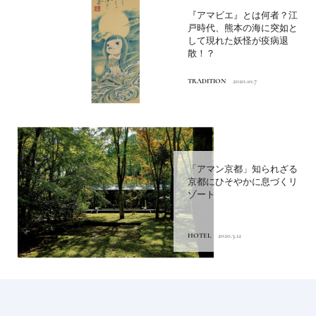
『アマビエ』とは何者？江
戸時代、熊本の海に突如と
して現れた妖怪が疫病退
散！？
TRADITION
2020.10.7
「アマン京都」知られざる
京都にひそやかに息づくリ
ゾート
HOTEL
2020.3.12