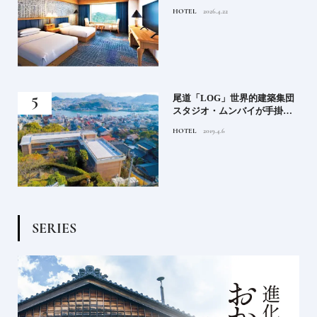
特別！デザインが素敵なホテ
HOTEL
2026.4.22
ル
蒸留
尾道「LOG」世界的建築集団
たい
スタジオ・ムンバイが手掛け
た新空間 ～前編～
HOTEL
2019.4.6
S
E
R
I
E
S