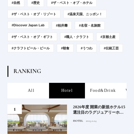
#自然
#歴史
#ザ・ベスト・オブ・ホテル
#ザ・ベスト・オブ・リゾート
#温泉天国、ニッポン！
#Discover Japan Lab
#柏井壽
#名宿・名旅館
#ザ・ベスト・オブ・ギフト
#職人・クラフト
#京都土産
#クラフトビール・ビール
#朝食
#うつわ
#伝統工芸
R
A
N
K
I
N
G
s
All
Hotel
Food&Drink
Wor
たい
2026年度 開業の新規ホテル15
行く
選注目のラグジュアリーホテ
ルや大都市の拠点となるシテ
HOTEL
2025.11.24
ィホテルまでご紹介【前編】