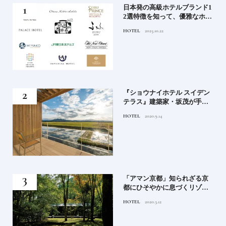
屋塩
日本発の高級ホテルブランド1
る高
2選特徴を知って、優雅なホテ
道を
ルステイを満喫｜ホテルブラ
HOTEL
2025.10.22
ンド大解剖①
竹流
『ショウナイホテル スイデン
菓子
テラス』建築家・坂茂が手掛
ける新しい庄内の街づくりの
HOTEL
2020.9.14
シンボル
月号
「アマン京都」知られざる京
都にひそやかに息づくリゾー
ト
HOTEL
2020.3.12