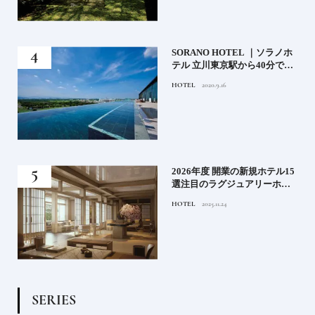
）」
SORANO HOTEL ｜ソラノホ
神様
テル 立川東京駅から40分で行
って
けるリゾートへ【前編】
HOTEL
2020.9.16
名鑑
る》
2026年度 開業の新規ホテル15
うな
選注目のラグジュアリーホテ
ルや大都市の拠点となるシテ
HOTEL
2025.11.24
ィホテルまでご紹介【後編】
S
E
R
I
E
S