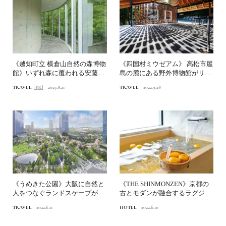
《越知町立 横倉山自然の森博物
《四国村ミウゼアム》 高松市屋
館》いずれ森に覆われる安藤忠
島の麓にある野外博物館がリニ
雄建築植物分類学者・牧...
ューアル
TRAVEL
2023.8.21
TRAVEL
2022.9.28
《うめきた公園》大阪に自然と
《THE SHINMONZEN》京都の
人をつなぐランドスケープが誕
古とモダンが融合するラグジュ
生
アリーなブティ...
TRAVEL
2022.6.11
HOTEL
2022.6.10