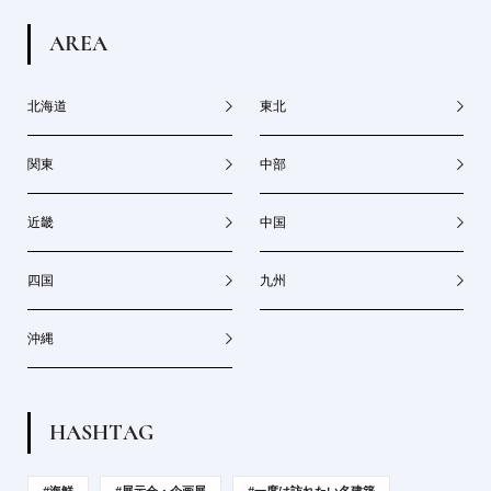
A
R
E
A
北海道
東北
関東
中部
近畿
中国
四国
九州
沖縄
H
A
S
H
T
A
G
#海鮮
#展示会・企画展
#一度は訪れたい名建築