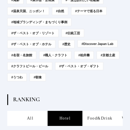
#温泉天国、ニッポン！
#自然
#テーマで巡る日本
#地域ブランディング・まちづくり事例
#ザ・ベスト・オブ・リゾート
#伝統工芸
#Discover Japan Lab
#ザ・ベスト・オブ・ホテル
#歴史
#名宿・名旅館
#職人・クラフト
#柏井壽
#京都土産
#クラフトビール・ビール
#ザ・ベスト・オブ・ギフト
#うつわ
#朝食
R
A
N
K
I
N
G
s
All
Hotel
Food&Drink
Wor