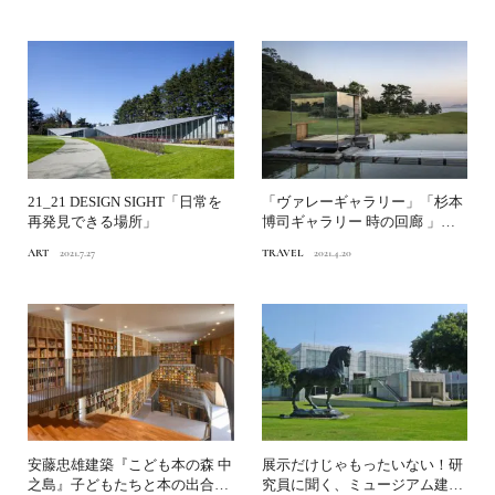
21_21 DESIGN SIGHT「日常を
「ヴァレーギャラリー」「杉本
再発見できる場所」
博司ギャラリー 時の回廊 」
《ベネッセアートサイト直...
ART
2021.7.27
TRAVEL
2021.4.20
安藤忠雄建築『こども本の森 中
展示だけじゃもったいない！研
之島』子どもたちと本の出合い
究員に聞く、ミュージアム建築