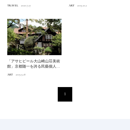
を大切に
の楽しみ方。日本ミュージ...
TRAVEL
2020.7.27
ART
2019.10.2
「アサヒビール大山崎山荘美術
館」京都随一を誇る民藝個人コ
レクション
ART
2019.9.18
1