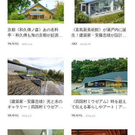
京都《和久傳ノ森》あの名料
《直島新美術館》が瀬戸内に誕
亭・和久傳も海の京都が起源で
生！建築家・安藤忠雄が設計し
した
た新たなアート施設とは？
TRAVEL
2026.2.24
ART
2025.6.26
《建築家・安藤忠雄》光と水の
《四国村ミウゼアム》時を超え
ギャラリー｜四国村ミウゼアム
て伝える暮らしやアート｜アー
×アーティスト
ト県かがわの源流へ①
TRAVEL
2025.4.17
TRAVEL
2025.4.9