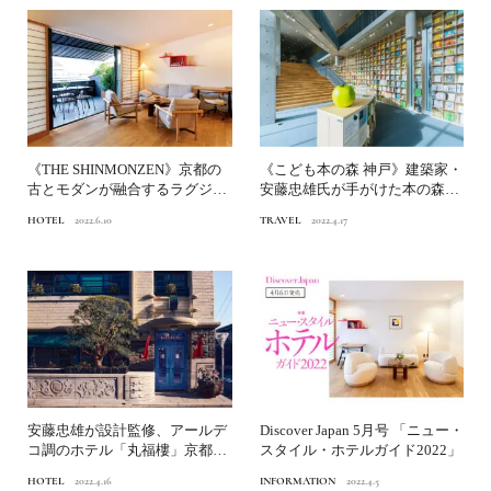
《THE SHINMONZEN》京都の
《こども本の森 神戸》建築家・
古とモダンが融合するラグジュ
安藤忠雄氏が手がけた本の森、
アリーなブティ...
第3弾が神戸に出現！
HOTEL
2022.6.10
TRAVEL
2022.4.17
安藤忠雄が設計監修、アールデ
Discover Japan 5月号 「ニュー・
コ調のホテル「丸福樓」京都・
スタイル・ホテルガイド2022」
任天堂創業地に誕生！
HOTEL
2022.4.16
INFORMATION
2022.4.5