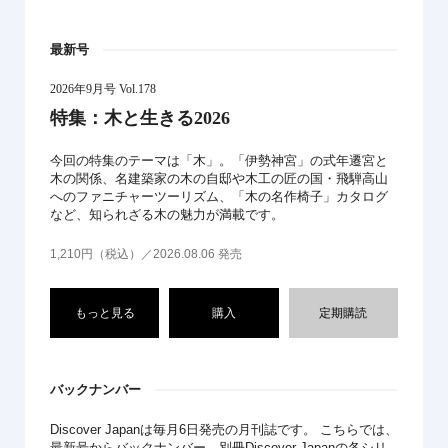
最新号
2026年9月号 Vol.178
特集：木と生きる2026
今回の特集のテーマは「木」。「伊勢神宮」の式年遷宮と
木の関係、名建築家の木の自邸や木工の匠の国・飛騨高山
へのファニチャーツーリズム、「木の名作椅子」カタログ
など、知られざる木の魅力が満載です。
1,210円（税込）／2026.08.06 発売
もっと見る
購入
定期購読
バックナンバー
Discover Japanは毎月6日発売の月刊誌です。 こちらでは、
最新号からバックナンバー、別冊Discover Japanの各シリ