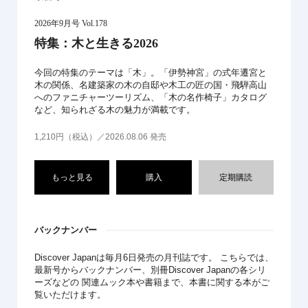
2026年9月号 Vol.178
特集：木と生きる2026
今回の特集のテーマは「木」。「伊勢神宮」の式年遷宮と
木の関係、名建築家の木の自邸や木工の匠の国・飛騨高山
へのファニチャーツーリズム、「木の名作椅子」カタログ
など、知られざる木の魅力が満載です。
1,210円（税込）／2026.08.06 発売
もっと見る
購入
定期購読
バックナンバー
Discover Japanは毎月6日発売の月刊誌です。 こちらでは、
最新号からバックナンバー、別冊Discover Japanの各シリ
ーズなどの 関連ムック本や書籍まで、本書に関する本がご
覧いただけます。