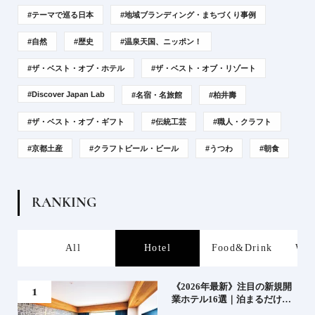
#テーマで巡る日本
#地域ブランディング・まちづくり事例
#自然
#歴史
#温泉天国、ニッポン！
#ザ・ベスト・オブ・ホテル
#ザ・ベスト・オブ・リゾート
#Discover Japan Lab
#名宿・名旅館
#柏井壽
#ザ・ベスト・オブ・ギフト
#伝統工芸
#職人・クラフト
#京都土産
#クラフトビール・ビール
#うつわ
#朝食
R
A
N
K
I
N
G
s
All
Hotel
Food&Drink
Wor
業》
《2026年最新》注目の新規開
業ホテル16選｜泊まるだけで
特別！デザインが素敵なホテ