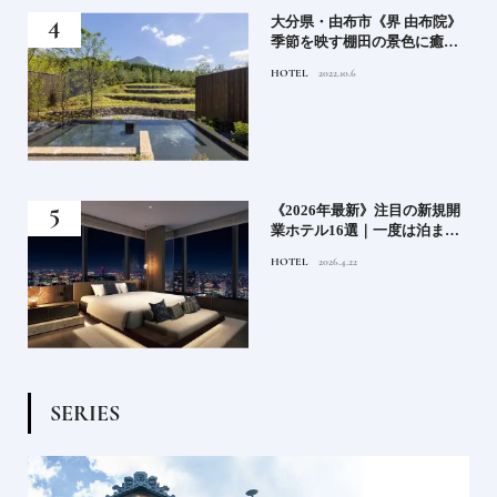
房》
大分県・由布市《界 由布院》
ブラ
季節を映す棚田の景色に癒さ
添
れる由布院の湯宿
HOTEL
2022.10.6
業》
《2026年最新》注目の新規開
ーも
業ホテル16選｜一度は泊まり
るま
たい都市型のラグジュアリー
HOTEL
2026.4.22
ホテル
S
E
R
I
E
S