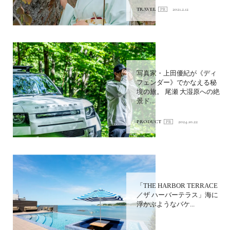
TRAVEL
2021.2.12
写真家・上田優紀が《ディ
フェンダー》でかなえる秘
境の旅。 尾瀬 大湿原への絶
景ド...
PRODUCT
2024.10.22
「THE HARBOR TERRACE
／ザ ハーバーテラス」海に
浮かぶようなバケ...