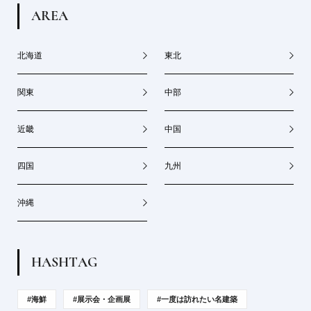
A
R
E
A
北海道
東北
関東
中部
近畿
中国
四国
九州
沖縄
H
A
S
H
T
A
G
#海鮮
#展示会・企画展
#一度は訪れたい名建築