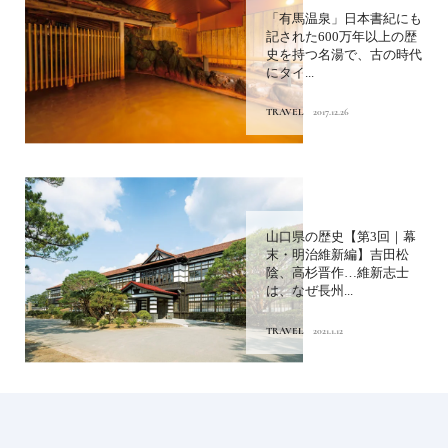
「有馬温泉」日本書紀にも
記された600万年以上の歴
史を持つ名湯で、古の時代
にタイ...
TRAVEL
2017.12.26
山口県の歴史【第3回｜幕
末・明治維新編】吉田松
陰、高杉晋作…維新志士
は、なぜ長州...
TRAVEL
2021.1.12